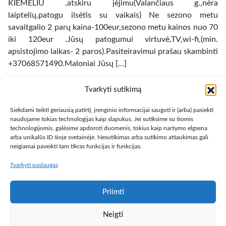
KIEMELIU ,atskiru įėjimu(Valančiaus g.,nėra
laiptelių,patogu ilsėtis su vaikais) Ne sezono metu
savaitgalio 2 parų kaina-100eur,sezono metu kainos nuo 70
iki 120eur .Jūsų patogumui virtuvė,TV,wi-fi,(min.
apsistojimo laikas- 2 paros).Pasiteiravimui prašau skambinti
+37068571490.Maloniai Jūsų […]
Butų nuoma
»
Butų nuoma kituose miestuose
Tvarkyti sutikimą
Palangos m. sav., J. Basanavičiaus g.
Siekdami teikti geriausią patirtį, įrenginio informacijai saugoti ir (arba) pasiekti
naudojame tokias technologijas kaip slapukus. Jei sutiksime su šiomis
technologijomis, galėsime apdoroti duomenis, tokius kaip naršymo elgsena
arba unikalūs ID šioje svetainėje. Nesutikimas arba sutikimo atšaukimas gali
neigiamai paveikti tam tikras funkcijas ir funkcijas.
Tvarkyti paslaugas
Copyright © 2013 – 2026
Būsto nuoma
- Butų, kambarių,
apartamentų ir patalpų nuomos skelbimai
Paslaugų taisyklės
Privatumo politika
Kontaktai
Priimti
Programa Centas
Populiariausios knygos
Knygos pigiau,
Neigti
vadovėliai
Pigusskrydis.lt
Baldų mugė
Auto skelbimai
# >