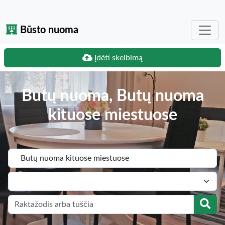
Būsto nuoma
Įdėti skelbimą
Butų nuoma, Butų nuoma
kituose miestuose