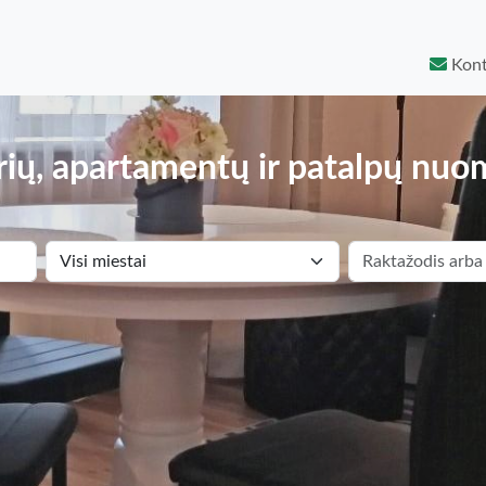
Kont
ių, apartamentų ir patalpų nuo