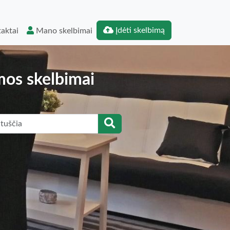
Įdėti skelbimą
aktai
Mano skelbimai
mos skelbimai