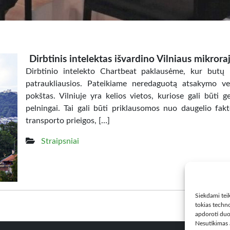
Dirbtinis intelektas išvardino Vilniaus mikror
Dirbtinio intelekto Chartbeat paklausėme, kur butų n
patraukliausios. Pateikiame neredaguotą atsakymo vers
pokštas. Vilniuje yra kelios vietos, kuriose gali būti g
pelningai. Tai gali būti priklausomos nuo daugelio fakt
transporto prieigos, […]
Straipsniai
Siekdami teik
tokias techno
apdoroti duo
Nesutikimas a