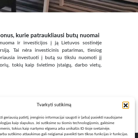
ajonus, kurie patraukliausi butų nuomai
uoma ir investicijos į ją Lietuvos sostinėje
iją. Tai nėra investicinis patarimas, tiesiog
eriausia investuoti į butą su tikslu nuomoti jį
orių, tokių kaip švietimo įstaigų, darbo vietų,
Tvarkyti sutikimą
ti geriausią patirtį, įrenginio informacijai saugoti ir (arba) pasiekti naudojame
logijas kaip slapukus. Jei sutiksime su šiomis technologijomis, galėsime
menis, tokius kaip naršymo elgsena arba unikalūs ID šioje svetainėje.
rba sutikimo atšaukimas gali neigiamai paveikti tam tikras funkcijas ir funkcijas.