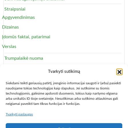
Straipsniai
Apgyvendinimas
Dizainas
Įdomūs faktai, patarimai
Verslas
Trumpalaikė nuoma
Apartamentai
Tvarkyti sutikimą
Svečių namai
Siekdami teikti geriausią patirtį, įrenginio informacijai saugoti ir (arba) pasiekti
naudojame tokias technologijas kaip slapukus. Jei sutiksime su šiomis
technologijomis, galėsime apdoroti duomenis, tokius kaip naršymo elgsena
arba unikalūs ID šioje svetainėje. Nesutikimas arba sutikimo atšaukimas gali
neigiamai paveikti tam tikras funkcijas ir funkcijas.
Tvarkyti paslaugas
Copyright © 2013 – 2026
Būsto nuoma
- Butų, kambarių,
apartamentų ir patalpų nuomos skelbimai
Paslaugų taisyklės