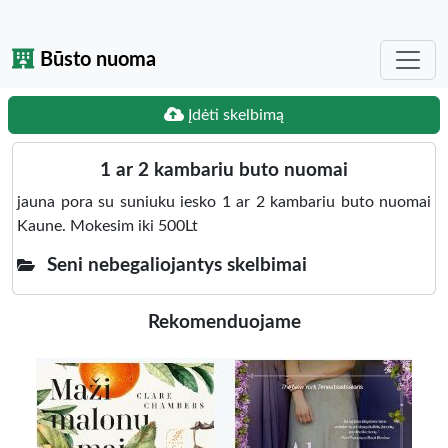
Būsto nuoma
Įdėti skelbimą
1 ar 2 kambariu buto nuomai
jauna pora su suniuku iesko 1 ar 2 kambariu buto nuomai
Kaune. Mokesim iki 500Lt
Seni nebegaliojantys skelbimai
Rekomenduojame