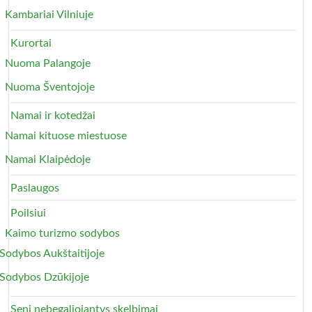
Kambariai Vilniuje
Kurortai
Nuoma Palangoje
Nuoma Šventojoje
Namai ir kotedžai
Namai kituose miestuose
Namai Klaipėdoje
Paslaugos
Poilsiui
Kaimo turizmo sodybos
Sodybos Aukštaitijoje
Sodybos Dzūkijoje
Seni nebegaliojantys skelbimai