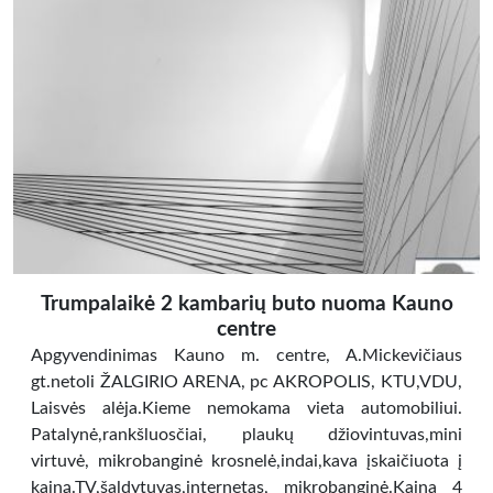
Trumpalaikė 2 kambarių buto nuoma Kauno
centre
Apgyvendinimas Kauno m. centre, A.Mickevičiaus
gt.netoli ŽALGIRIO ARENA, pc AKROPOLIS, KTU,VDU,
Laisvės alėja.Kieme nemokama vieta automobiliui.
Patalynė,rankšluosčiai, plaukų džiovintuvas,mini
virtuvė, mikrobanginė krosnelė,indai,kava įskaičiuota į
kainą.TV,šaldytuvas,internetas, mikrobanginė.Kaina 4