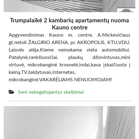
Trumpalaikė 2 kambarių apartamentų nuoma
Kauno centre
Apgyvendinimas Kauno m. centre, A.Mickevičiaus
gt.netoli ŽALGIRIO ARENA, pc AKROPOLIS, KTU,VDU,
Laisvės alėja.Kieme nemokama vieta automobiliui.
Patalynė,rankšluosčiai, plaukų džiovintuvas,mini
virtuvė, mikrobanginė krosnelė,indai,kava įskaičiuota į
kainą.TV,šaldytuvas,internetas,
mikrobanginė.VAKARĖLIAMS NENUOMOJAM!
Seni nebegaliojantys skelbimai