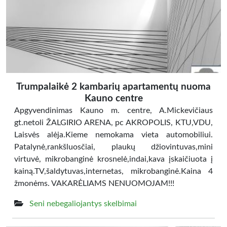
Trumpalaikė 2 kambarių apartamentų nuoma
Kauno centre
Apgyvendinimas Kauno m. centre, A.Mickevičiaus
gt.netoli ŽALGIRIO ARENA, pc AKROPOLIS, KTU,VDU,
Laisvės alėja.Kieme nemokama vieta automobiliui.
Patalynė,rankšluosčiai, plaukų džiovintuvas,mini
virtuvė, mikrobanginė krosnelė,indai,kava įskaičiuota į
kainą.TV,šaldytuvas,internetas, mikrobanginė.Kaina 4
žmonėms. VAKARĖLIAMS NENUOMOJAM!!!
Seni nebegaliojantys skelbimai