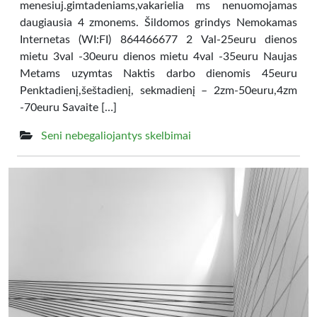
menesiuj.gimtadeniams,vakarielia ms nenuomojamas
daugiausia 4 zmonems. Šildomos grindys Nemokamas
Internetas (WI:FI) 864466677 2 Val-25euru dienos
mietu 3val -30euru dienos mietu 4val -35euru Naujas
Metams uzymtas Naktis darbo dienomis 45euru
Penktadienį,šeštadienį, sekmadienį – 2zm-50euru,4zm
-70euru Savaite […]
Seni nebegaliojantys skelbimai