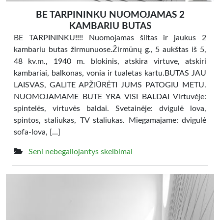
BE TARPININKU NUOMOJAMAS 2
KAMBARIU BUTAS
BE TARPININKU!!!! Nuomojamas šiltas ir jaukus 2
kambariu butas žirmunuose.Žirmūnų g., 5 aukštas iš 5,
48 kv.m., 1940 m. blokinis, atskira virtuve, atskiri
kambariai, balkonas, vonia ir tualetas kartu.BUTAS JAU
LAISVAS, GALITE APŽIŪRĖTI JUMS PATOGIU METU.
NUOMOJAMAME BUTE YRA VISI BALDAI Virtuvėje:
spintelės, virtuvės baldai. Svetainėje: dvigulė lova,
spintos, staliukas, TV staliukas. Miegamajame: dvigulė
sofa-lova, […]
Seni nebegaliojantys skelbimai