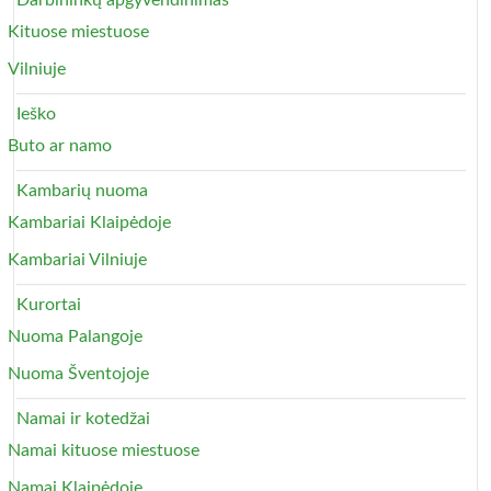
Darbininkų apgyvendinimas
Kituose miestuose
Vilniuje
Ieško
Buto ar namo
Kambarių nuoma
Kambariai Klaipėdoje
Kambariai Vilniuje
Kurortai
Nuoma Palangoje
Nuoma Šventojoje
Namai ir kotedžai
Namai kituose miestuose
Namai Klaipėdoje