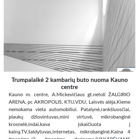
Trumpalaikė 2 kambarių buto nuoma Kauno
centre
Kauno m. centre, A.Mickevičiaus gt.netoli ŽALGIRIO
ARENA, pc AKROPOLIS, KTU,VDU, Laisvės alėja.Kieme
nemokama vieta automobiliui. Patalynė,rankšluosčiai,
plaukų džiovintuvas,mini virtuvė, mikrobanginė
krosnelė,indai,kava įskaičiuota į
kainą.TV,šaldytuvas,internetas, mikrobanginė.Kaina 4