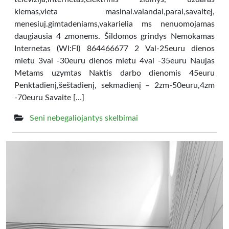
kiemas,vieta masinai.valandai,parai,savaitej,
menesiuj.gimtadeniams,vakarielia ms nenuomojamas
daugiausia 4 zmonems. Šildomos grindys Nemokamas
Internetas (WI:FI) 864466677 2 Val-25euru dienos
mietu 3val -30euru dienos mietu 4val -35euru Naujas
Metams uzymtas Naktis darbo dienomis 45euru
Penktadienį,šeštadienį, sekmadienį – 2zm-50euru,4zm
-70euru Savaite […]
Seni nebegaliojantys skelbimai