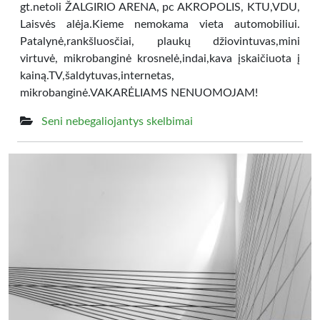
gt.netoli ŽALGIRIO ARENA, pc AKROPOLIS, KTU,VDU,
Laisvės alėja.Kieme nemokama vieta automobiliui.
Patalynė,rankšluosčiai, plaukų džiovintuvas,mini
virtuvė, mikrobanginė krosnelė,indai,kava įskaičiuota į
kainą.TV,šaldytuvas,internetas,
mikrobanginė.VAKARĖLIAMS NENUOMOJAM!
Seni nebegaliojantys skelbimai