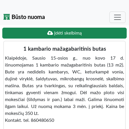
Būsto nuoma
Įdėti skelbimą
1 kambario mažagabaritinis butas
Klaipėdoje, Sausio 15-osios g., nuo kovo 17 d.
išnuomojamas 1 kambario mažagabaritinis butas (13 m2).
Bute yra nedidelis kambarys, WC, keturkampė vonia,
dujinė viryklė, šaldytuvas, mikrobangų krosnelė, skalbimo
mašina. Butas yra tvarkingas, su reikalingiausiais baldais,
tinkamas gyventi vienam žmogui. Dėl mažo ploto visi
mokesčiai (šildymas ir pan.) labai maži. Galima išnuomoti
ilgam laikui. Už nuomą mokama 3 mėn. į priekį. Kaina be
mokesčių 350 Lt.
Kontakt. tel. 860480650