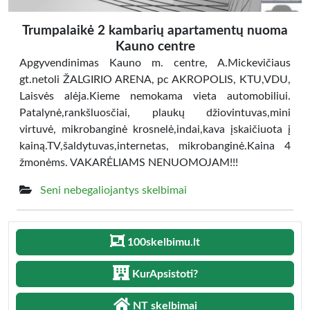
Trumpalaikė 2 kambarių apartamentų nuoma
Kauno centre
Apgyvendinimas Kauno m. centre, A.Mickevičiaus
gt.netoli ŽALGIRIO ARENA, pc AKROPOLIS, KTU,VDU,
Laisvės alėja.Kieme nemokama vieta automobiliui.
Patalynė,rankšluosčiai, plaukų džiovintuvas,mini
virtuvė, mikrobanginė krosnelė,indai,kava įskaičiuota į
kainą.TV,šaldytuvas,internetas, mikrobanginė.Kaina 4
žmonėms. VAKARĖLIAMS NENUOMOJAM!!!
Seni nebegaliojantys skelbimai
100skelbimu.lt
KurApsistoti?
NT skelbimai