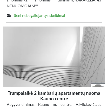
žmonėms./2 žmonėms derinama/VAKARĖLIAMS
NENUOMOJAM!!!
Seni nebegaliojantys skelbimai
Trumpalaikė 2 kambarių apartamentų nuoma
Kauno centre
Apgyvendinimas Kauno m. centre, A.Mickevičiaus