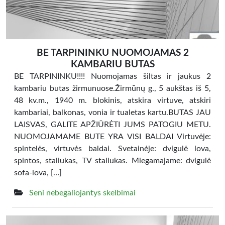
BE TARPININKU NUOMOJAMAS 2
KAMBARIU BUTAS
BE TARPININKU!!!! Nuomojamas šiltas ir jaukus 2
kambariu butas žirmunuose.Žirmūnų g., 5 aukštas iš 5,
48 kv.m., 1940 m. blokinis, atskira virtuve, atskiri
kambariai, balkonas, vonia ir tualetas kartu.BUTAS JAU
LAISVAS, GALITE APŽIŪRĖTI JUMS PATOGIU METU.
NUOMOJAMAME BUTE YRA VISI BALDAI Virtuvėje:
spintelės, virtuvės baldai. Svetainėje: dvigulė lova,
spintos, staliukas, TV staliukas. Miegamajame: dvigulė
sofa-lova, […]
Seni nebegaliojantys skelbimai