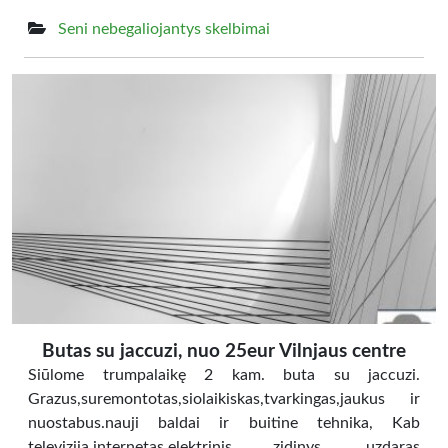
Seni nebegaliojantys skelbimai
Butas su jaccuzi, nuo 25eur Vilnjaus centre
Siūlome trumpalaikę 2 kam. buta su jaccuzi.
Grazus,suremontotas,siolaikiskas,tvarkingas,jaukus ir
nuostabus.nauji baldai ir buitine tehnika, Kab
televizija,internetas,elektrinis zidinys, uzdaras