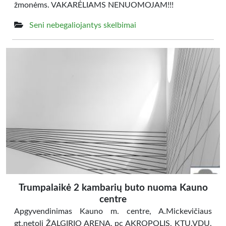
žmonėms. VAKARĖLIAMS NENUOMOJAM!!!
Seni nebegaliojantys skelbimai
Trumpalaikė 2 kambarių buto nuoma Kauno
centre
Apgyvendinimas Kauno m. centre, A.Mickevičiaus
gt.netoli ŽALGIRIO ARENA, pc AKROPOLIS, KTU,VDU,