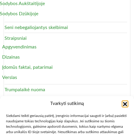
Sodybos Aukštaitijoje
Sodybos Dzūkijoje
Seni nebegaliojantys skelbimai
Straipsniai
Apgyvendinimas
Dizainas
Įdomūs faktai, patarimai
Verslas
Trumpalaikė nuoma
Apartamentai
Tvarkyti sutikimą
Svečių namai
Siekdami teikti geriausią patirtį, įrenginio informacijai saugoti ir (arba) pasiekti
naudojame tokias technologijas kaip slapukus. Jei sutiksime su šiomis
technologijomis, galėsime apdoroti duomenis, tokius kaip naršymo elgsena
arba unikalūs ID šioje svetainėje. Nesutikimas arba sutikimo atšaukimas gali