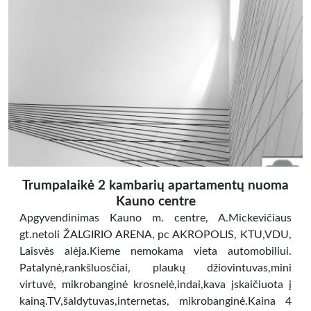
Trumpalaikė 2 kambarių apartamentų nuoma
Kauno centre
Apgyvendinimas Kauno m. centre, A.Mickevičiaus
gt.netoli ŽALGIRIO ARENA, pc AKROPOLIS, KTU,VDU,
Laisvės alėja.Kieme nemokama vieta automobiliui.
Patalynė,rankšluosčiai, plaukų džiovintuvas,mini
virtuvė, mikrobanginė krosnelė,indai,kava įskaičiuota į
kainą.TV,šaldytuvas,internetas, mikrobanginė.Kaina 4