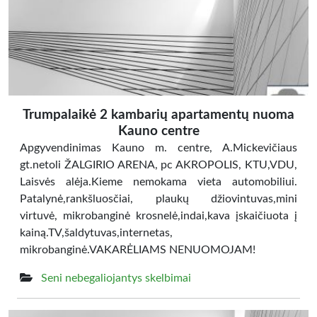
Trumpalaikė 2 kambarių apartamentų nuoma
Kauno centre
Apgyvendinimas Kauno m. centre, A.Mickevičiaus
gt.netoli ŽALGIRIO ARENA, pc AKROPOLIS, KTU,VDU,
Laisvės alėja.Kieme nemokama vieta automobiliui.
Patalynė,rankšluosčiai, plaukų džiovintuvas,mini
virtuvė, mikrobanginė krosnelė,indai,kava įskaičiuota į
kainą.TV,šaldytuvas,internetas,
mikrobanginė.VAKARĖLIAMS NENUOMOJAM!
Seni nebegaliojantys skelbimai