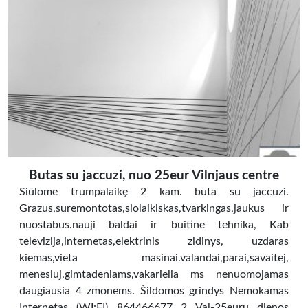
Butas su jaccuzi, nuo 25eur Vilnjaus centre
Siūlome trumpalaikę 2 kam. buta su jaccuzi.
Grazus,suremontotas,siolaikiskas,tvarkingas,jaukus ir
nuostabus.nauji baldai ir buitine tehnika, Kab
televizija,internetas,elektrinis zidinys, uzdaras
kiemas,vieta masinai.valandai,parai,savaitej,
menesiuj.gimtadeniams,vakarielia ms nenuomojamas
daugiausia 4 zmonems. Šildomos grindys Nemokamas
Internetas (WI:FI) 864466677 2 Val-25euru dienos