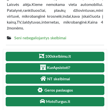
Laisvės alėja.Kieme nemokama vieta automobiliui.
Patalynė,rankšluosčiai, plaukų džiovintuvas,mini
virtuvė, mikrobanginė krosnelė,indai,kava įskaičiuota į
kainą.TV,šaldytuvas,internetas, mikrobanginė.Kaina 4
žmonėms.
Seni nebegaliojantys skelbimai
100skelbimu.lt
KurApsistoti?
NT skelbimai
Geros paslaugos
MotoTurgus.lt