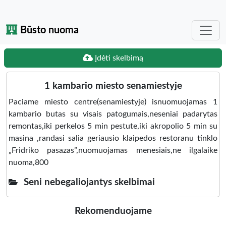
Būsto nuoma
Įdėti skelbimą
1 kambario miesto senamiestyje
Paciame miesto centre(senamiestyje) isnuomuojamas 1
kambario butas su visais patogumais,neseniai padarytas
remontas,iki perkelos 5 min pestute,iki akropolio 5 min su
masina ,randasi salia geriausio klaipedos restoranu tinklo
„Fridriko pasazas”,nuomuojamas menesiais,ne ilgalaike
nuoma,800
Seni nebegaliojantys skelbimai
Rekomenduojame