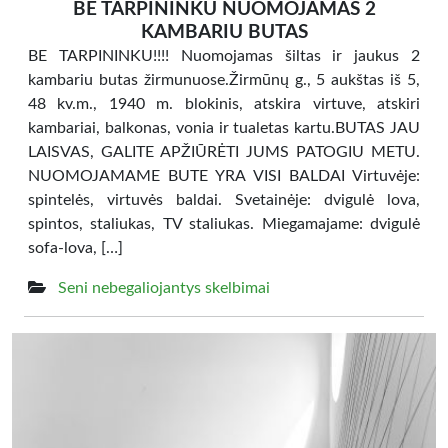
BE TARPININKU NUOMOJAMAS 2
KAMBARIU BUTAS
BE TARPININKU!!!! Nuomojamas šiltas ir jaukus 2
kambariu butas žirmunuose.Žirmūnų g., 5 aukštas iš 5,
48 kv.m., 1940 m. blokinis, atskira virtuve, atskiri
kambariai, balkonas, vonia ir tualetas kartu.BUTAS JAU
LAISVAS, GALITE APŽIŪRĖTI JUMS PATOGIU METU.
NUOMOJAMAME BUTE YRA VISI BALDAI Virtuvėje:
spintelės, virtuvės baldai. Svetainėje: dvigulė lova,
spintos, staliukas, TV staliukas. Miegamajame: dvigulė
sofa-lova, […]
Seni nebegaliojantys skelbimai