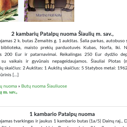
2 kambarių Patalpų nuoma Šiaulių m. sav.,
jamas 2 k. butas Žemaitės g. 1 aukštas. Šalia parkas, autobuso s
 biblioteka, maisto prekių parduotuvės Kubas, Norfa, Iki.
s 200 Eur ir patarnavimai. Reikalingas 250 Eur dydžio dep
su vaikais ir gyvūnais nepageidaujamos. Šiauliai Plotas (
ų skaičius: 2 Aukštas: 1 Aukštų skaičius: 5 Statybos metai: 19
ūrinis […]
ų nuoma
»
Butų nuoma Šiauliuose
ų m. sav.,
1 kambario Patalpų nuoma
jamas tvarkingas ir jaukus 1 kambario butas (1a/5) Dainų raj., D