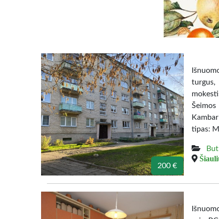
Išnuomo
turgus,
mokesti
Šeimos 
Kambari
tipas: M
But
Šiauli
200 €
Išnuomo