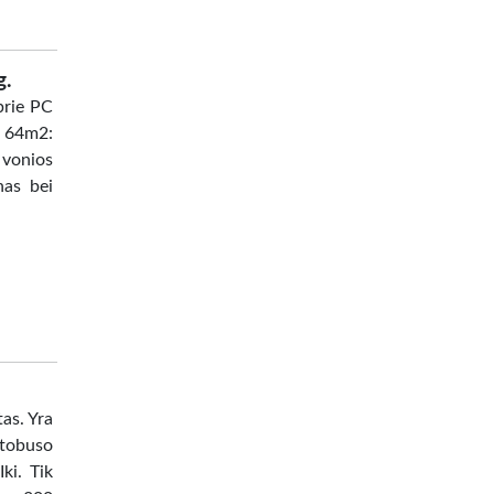
g.
prie PC
s 64m2:
vonios
nas bei
as. Yra
utobuso
ki. Tik