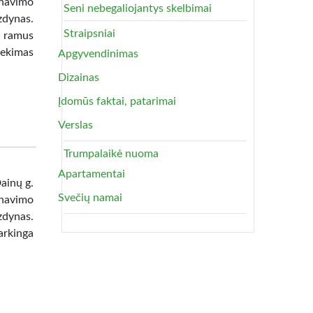
anavimo
Seni nebegaliojantys skelbimai
zdynas.
Straipsniai
, ramus
iekimas
Apgyvendinimas
Dizainas
Įdomūs faktai, patarimai
Verslas
Trumpalaikė nuoma
Apartamentai
ainų g.
Svečių namai
anavimo
zdynas.
arkinga