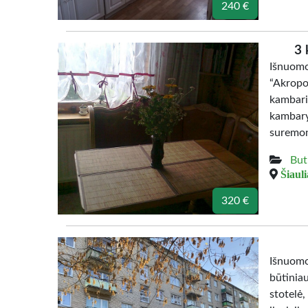
240 €
3 
Išnuomo
“Akropo
kambar
kambary
suremont
But
Šiauli
320 €
Išnuomo
būtinia
stotelė