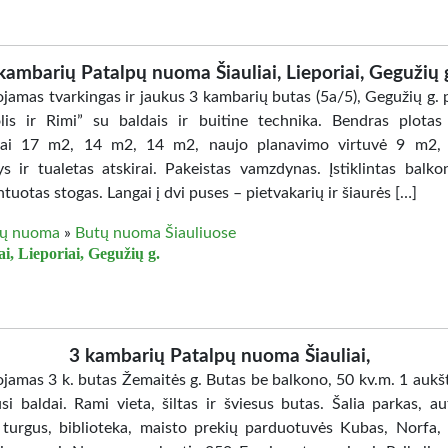
kambarių Patalpų nuoma Šiauliai, Lieporiai, Gegužių 
jamas tvarkingas ir jaukus 3 kambarių butas (5a/5), Gegužių g. 
lis ir Rimi” su baldais ir buitine technika. Bendras plota
iai 17 m2, 14 m2, 14 m2, naujo planavimo virtuvė 9 m2, 
s ir tualetas atskirai. Pakeistas vamzdynas. Įstiklintas balko
uotas stogas. Langai į dvi puses – pietvakarių ir šiaurės […]
ų nuoma
»
Butų nuoma Šiauliuose
ai, Lieporiai, Gegužių g.
3 kambarių Patalpų nuoma Šiauliai,
jamas 3 k. butas Žemaitės g. Butas be balkono, 50 kv.m. 1 aukšt
usi baldai. Rami vieta, šiltas ir šviesus butas. Šalia parkas, a
, turgus, biblioteka, maisto prekių parduotuvės Kubas, Norfa, I