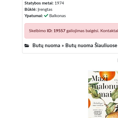
Statybos metai:
1974
Būklė:
Įrengtas
Ypatumai:
Balkonas
Skelbimo
ID: 19557
galiojimas baigėsi. Kontakta
Butų nuoma »
Butų nuoma Šiauliuose Š