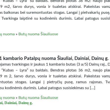
 “Kubas – Lyra” su baldais. Bendras plotas 36 m2: naujo pl
 9 m2, šarvo durys, vonia ir tualetas atskirai. Pakeistas vam
tas balkonas bei suremontuotas stogas. Langai į pietvakarių pusę
. Tvarkinga laiptinė su kodinėmis durimis. Labai patogus susis
ų nuoma
»
Butų nuoma Šiauliuose
1 kambario Patalpų nuoma Šiauliai, Dainiai, Dainų g.
amas tvarkingas ir jaukus 1 kambario butas (3 a/5) Dainų raj., D
 “Kubas – Lyra” su baldais. Bendras plotas 36 m2, naujo pl
 9 m 2, šarvo durys, vonia ir tualetas atskirai. Pakeistas vam
tuotas stogas. Langai į pietryčių pusę, ramus rajonas. Tv
 su kodinėmis durimis. Labai patogus susisiekimas su […]
ų nuoma
»
Butų nuoma Šiauliuose
ai, Dainiai, Dainų g.