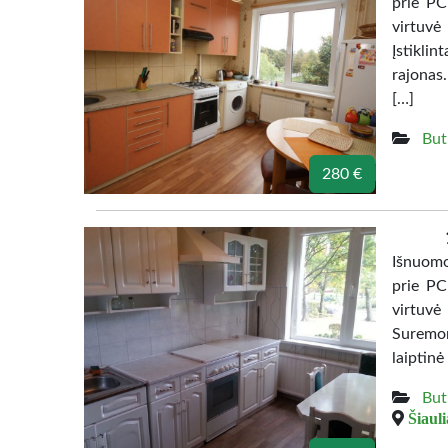
prie PC
virtuvė
Įstiklin
rajonas
[…]
But
280 €
Išnuomoj
prie PC
virtuvė
Suremon
laiptinė
But
Šiauli