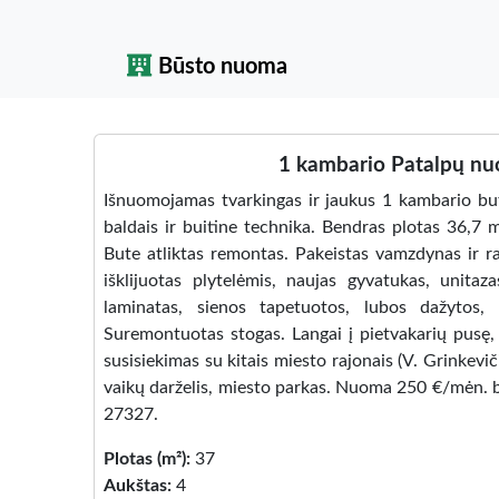
Būsto nuoma
1 kambario Patalpų nuom
Išnuomojamas tvarkingas ir jaukus 1 kambario butas
baldais ir buitine technika. Bendras plotas 36,7 
Bute atliktas remontas. Pakeistas vamzdynas ir ra
išklijuotas plytelėmis, naujas gyvatukas, unitaz
laminatas, sienos tapetuotos, lubos dažytos, 
Suremontuotas stogas. Langai į pietvakarių pusę,
susisiekimas su kitais miesto rajonais (V. Grinkevič
vaikų darželis, miesto parkas. Nuoma 250 €/mėn. be
27327.
Plotas (m²):
37
Aukštas:
4