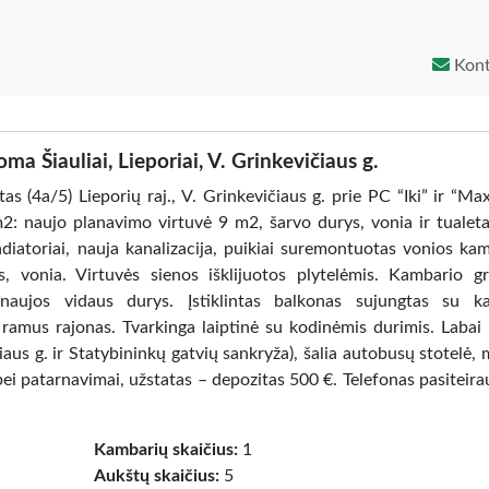
Kont
a Šiauliai, Lieporiai, V. Grinkevičiaus g.
 (4a/5) Lieporių raj., V. Grinkevičiaus g. prie PC “Iki” ir “Ma
m2: naujo planavimo virtuvė 9 m2, šarvo durys, vonia ir tualeta
diatoriai, nauja kanalizacija, puikiai suremontuotas vonios ka
as, vonia. Virtuvės sienos išklijuotos plytelėmis. Kambario g
naujos vidaus durys. Įstiklintas balkonas sujungtas su ka
 ramus rajonas. Tvarkinga laiptinė su kodinėmis durimis. Labai
iaus g. ir Statybininkų gatvių sankryža), šalia autobusų stotelė,
i patarnavimai, užstatas – depozitas 500 €. Telefonas pasiteira
Kambarių skaičius:
1
Aukštų skaičius:
5