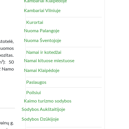
Kambariai Klaipėdoje
Kambariai Vilniuje
Kurortai
Nuoma Palangoje
Nuoma Šventojoje
totelė,
 Nuomos
Namai ir kotedžai
ozitas.
Namai kituose miestuose
m²): 50
62 Namo
Namai Klaipėdoje
Paslaugos
Poilsiui
Kaimo turizmo sodybos
Sodybos Aukštaitijoje
Sodybos Dzūkijoje
ainų g.