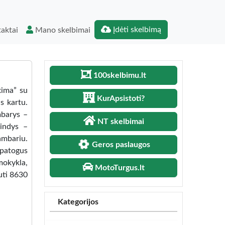
Įdėti skelbimą
aktai
Mano skelbimai
100skelbimu.lt
xima” su
KurApsistoti?
s kartu.
mbarys –
NT skelbimai
rindys –
mbariu.
Geros paslaugos
 patogus
 mokykla,
MotoTurgus.lt
uti 8630
Kategorijos