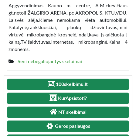
Apgyvendinimas Kauno m. centre, A.Mickevičiaus
gt.netoli ŽALGIRIO ARENA, pc AKROPOLIS, KTU,VDU,
Laisvės alėja.Kieme nemokama vieta automobiliui.
Patalynė,rankšluosčiai, plaukų džiovintuvas,mini
virtuvė, mikrobanginė krosnelė,indai,kava įskaičiuota į
kainą.TV,šaldytuvas,internetas, mikrobanginė.Kaina 4
žmonėms.
Seni nebegaliojantys skelbimai
100skelbimu.lt
KurApsistoti?
NT skelbimai
Geros paslaugos