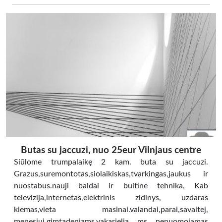
Butas su jaccuzi, nuo 25eur Vilnjaus centre
Siūlome trumpalaikę 2 kam. buta su jaccuzi.
Grazus,suremontotas,siolaikiskas,tvarkingas,jaukus ir
nuostabus.nauji baldai ir buitine tehnika, Kab
televizija,internetas,elektrinis zidinys, uzdaras
kiemas,vieta masinai.valandai,parai,savaitej,
menesiuj.gimtadeniams,vakarielia ms nenuomojamas