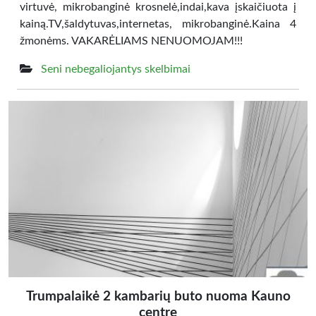
virtuvė, mikrobanginė krosnelė,indai,kava įskaičiuota į
kainą.TV,šaldytuvas,internetas, mikrobanginė.Kaina 4
žmonėms. VAKARĖLIAMS NENUOMOJAM!!!
Seni nebegaliojantys skelbimai
Trumpalaikė 2 kambarių buto nuoma Kauno
centre