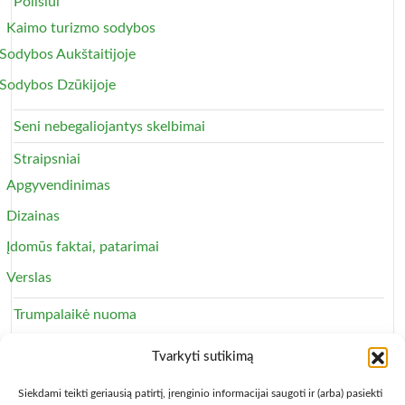
Poilsiui
Kaimo turizmo sodybos
Sodybos Aukštaitijoje
Sodybos Dzūkijoje
Seni nebegaliojantys skelbimai
Straipsniai
Apgyvendinimas
Dizainas
Įdomūs faktai, patarimai
Verslas
Trumpalaikė nuoma
Apartamentai
Tvarkyti sutikimą
Svečių namai
Siekdami teikti geriausią patirtį, įrenginio informacijai saugoti ir (arba) pasiekti