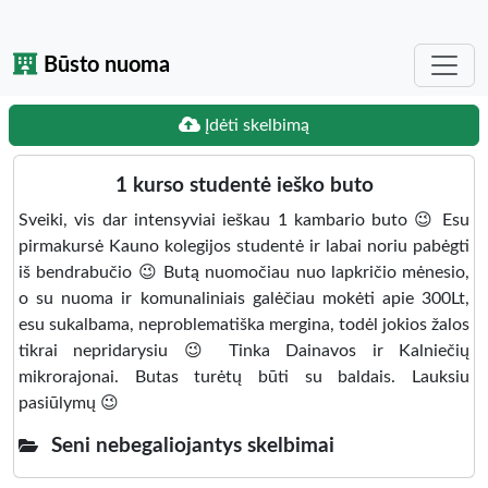
Būsto nuoma
Įdėti skelbimą
1 kurso studentė ieško buto
Sveiki, vis dar intensyviai ieškau 1 kambario buto 😉 Esu
pirmakursė Kauno kolegijos studentė ir labai noriu pabėgti
iš bendrabučio 😉 Butą nuomočiau nuo lapkričio mėnesio,
o su nuoma ir komunaliniais galėčiau mokėti apie 300Lt,
esu sukalbama, neproblematiška mergina, todėl jokios žalos
tikrai nepridarysiu 😉 Tinka Dainavos ir Kalniečių
mikrorajonai. Butas turėtų būti su baldais. Lauksiu
pasiūlymų 😉
Seni nebegaliojantys skelbimai