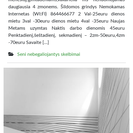
daugiausia 4 zmonems. Šildomos grindys Nemokamas
Internetas (WI:FI) 864466677 2 Val-25euru dienos
mietu 3val -30euru dienos mietu 4val -35euru Naujas
Metams uzymtas Naktis darbo dienomis 45euru
Penktadienį,šeštadienį, sekmadienį – 2zm-50euru,4zm
-70euru Savaite […]
Seni nebegaliojantys skelbimai