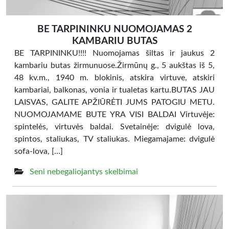
BE TARPININKU NUOMOJAMAS 2
KAMBARIU BUTAS
BE TARPININKU!!!! Nuomojamas šiltas ir jaukus 2
kambariu butas žirmunuose.Žirmūnų g., 5 aukštas iš 5,
48 kv.m., 1940 m. blokinis, atskira virtuve, atskiri
kambariai, balkonas, vonia ir tualetas kartu.BUTAS JAU
LAISVAS, GALITE APŽIŪRĖTI JUMS PATOGIU METU.
NUOMOJAMAME BUTE YRA VISI BALDAI Virtuvėje:
spintelės, virtuvės baldai. Svetainėje: dvigulė lova,
spintos, staliukas, TV staliukas. Miegamajame: dvigulė
sofa-lova, […]
Seni nebegaliojantys skelbimai