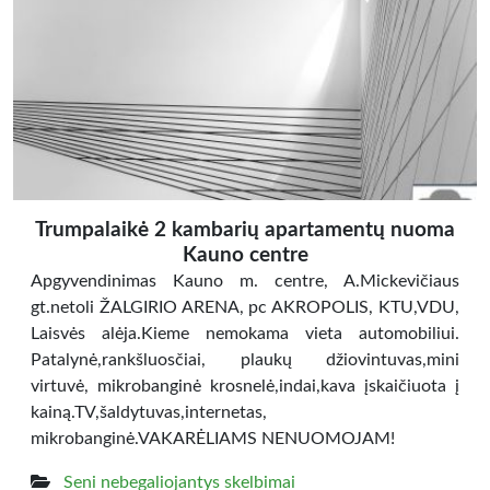
Trumpalaikė 2 kambarių apartamentų nuoma
Kauno centre
Apgyvendinimas Kauno m. centre, A.Mickevičiaus
gt.netoli ŽALGIRIO ARENA, pc AKROPOLIS, KTU,VDU,
Laisvės alėja.Kieme nemokama vieta automobiliui.
Patalynė,rankšluosčiai, plaukų džiovintuvas,mini
virtuvė, mikrobanginė krosnelė,indai,kava įskaičiuota į
kainą.TV,šaldytuvas,internetas,
mikrobanginė.VAKARĖLIAMS NENUOMOJAM!
Seni nebegaliojantys skelbimai