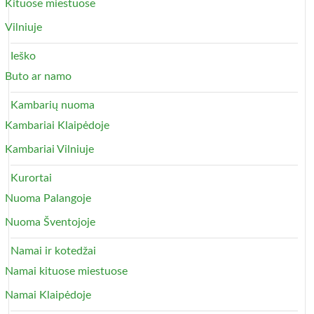
Kituose miestuose
Vilniuje
Ieško
Buto ar namo
Kambarių nuoma
Kambariai Klaipėdoje
Kambariai Vilniuje
Kurortai
Nuoma Palangoje
Nuoma Šventojoje
Namai ir kotedžai
Namai kituose miestuose
Namai Klaipėdoje