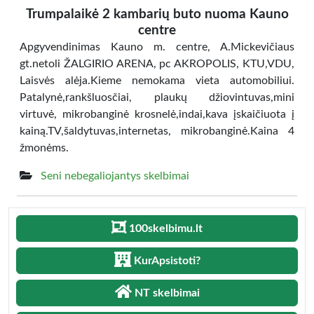
Trumpalaikė 2 kambarių buto nuoma Kauno
centre
Apgyvendinimas Kauno m. centre, A.Mickevičiaus
gt.netoli ŽALGIRIO ARENA, pc AKROPOLIS, KTU,VDU,
Laisvės alėja.Kieme nemokama vieta automobiliui.
Patalynė,rankšluosčiai, plaukų džiovintuvas,mini
virtuvė, mikrobanginė krosnelė,indai,kava įskaičiuota į
kainą.TV,šaldytuvas,internetas, mikrobanginė.Kaina 4
žmonėms.
Seni nebegaliojantys skelbimai
100skelbimu.lt
KurApsistoti?
NT skelbimai