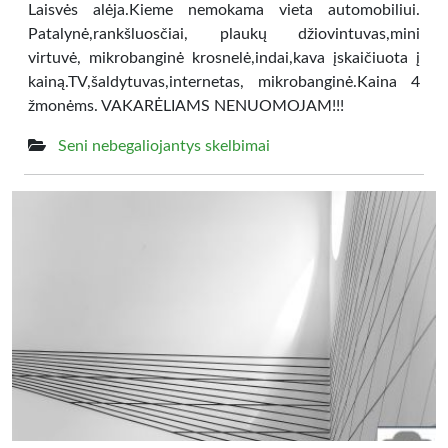
Laisvės alėja.Kieme nemokama vieta automobiliui.
Patalynė,rankšluosčiai, plaukų džiovintuvas,mini
virtuvė, mikrobanginė krosnelė,indai,kava įskaičiuota į
kainą.TV,šaldytuvas,internetas, mikrobanginė.Kaina 4
žmonėms. VAKARĖLIAMS NENUOMOJAM!!!
Seni nebegaliojantys skelbimai