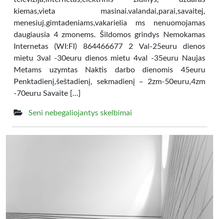
kiemas,vieta masinai.valandai,parai,savaitej,
menesiuj.gimtadeniams,vakarielia ms nenuomojamas
daugiausia 4 zmonems. Šildomos grindys Nemokamas
Internetas (WI:FI) 864466677 2 Val-25euru dienos
mietu 3val -30euru dienos mietu 4val -35euru Naujas
Metams uzymtas Naktis darbo dienomis 45euru
Penktadienį,šeštadienį, sekmadienį – 2zm-50euru,4zm
-70euru Savaite […]
Seni nebegaliojantys skelbimai