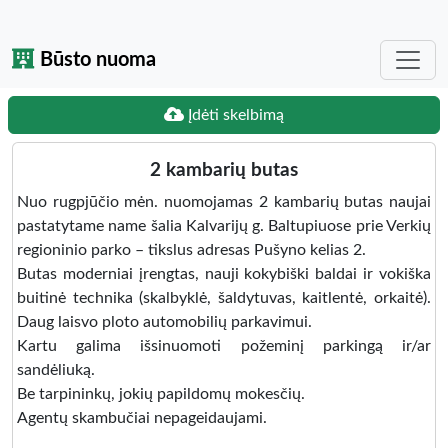
Būsto nuoma
Įdėti skelbimą
2 kambarių butas
Nuo rugpjūčio mėn. nuomojamas 2 kambarių butas naujai
pastatytame name šalia Kalvarijų g. Baltupiuose prie Verkių
regioninio parko – tikslus adresas Pušyno kelias 2.
Butas moderniai įrengtas, nauji kokybiški baldai ir vokiška
buitinė technika (skalbyklė, šaldytuvas, kaitlentė, orkaitė).
Daug laisvo ploto automobilių parkavimui.
Kartu galima išsinuomoti požeminį parkingą ir/ar
sandėliuką.
Be tarpininkų, jokių papildomų mokesčių.
Agentų skambučiai nepageidaujami.