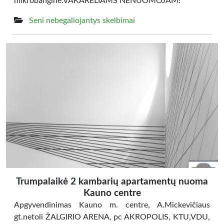
mikrobanginė.VAKARĖLIAMS NENUOMOJAM!
Seni nebegaliojantys skelbimai
Trumpalaikė 2 kambarių apartamentų nuoma
Kauno centre
Apgyvendinimas Kauno m. centre, A.Mickevičiaus
gt.netoli ŽALGIRIO ARENA, pc AKROPOLIS, KTU,VDU,