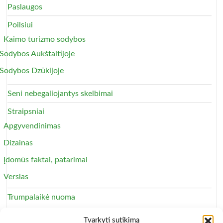
Paslaugos
Poilsiui
Kaimo turizmo sodybos
Sodybos Aukštaitijoje
Sodybos Dzūkijoje
Seni nebegaliojantys skelbimai
Straipsniai
Apgyvendinimas
Dizainas
Įdomūs faktai, patarimai
Verslas
Trumpalaikė nuoma
Apartamentai
Tvarkyti sutikimą