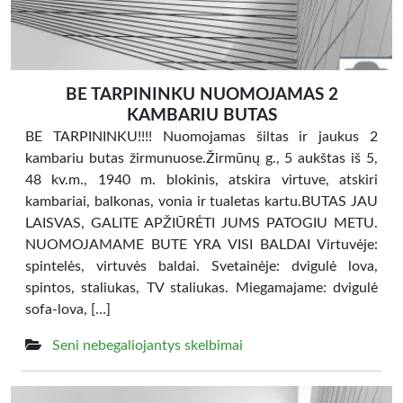
BE TARPININKU NUOMOJAMAS 2
KAMBARIU BUTAS
BE TARPININKU!!!! Nuomojamas šiltas ir jaukus 2
kambariu butas žirmunuose.Žirmūnų g., 5 aukštas iš 5,
48 kv.m., 1940 m. blokinis, atskira virtuve, atskiri
kambariai, balkonas, vonia ir tualetas kartu.BUTAS JAU
LAISVAS, GALITE APŽIŪRĖTI JUMS PATOGIU METU.
NUOMOJAMAME BUTE YRA VISI BALDAI Virtuvėje:
spintelės, virtuvės baldai. Svetainėje: dvigulė lova,
spintos, staliukas, TV staliukas. Miegamajame: dvigulė
sofa-lova, […]
Seni nebegaliojantys skelbimai