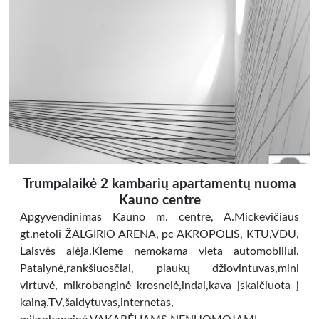
Trumpalaikė 2 kambarių apartamentų nuoma
Kauno centre
Apgyvendinimas Kauno m. centre, A.Mickevičiaus
gt.netoli ŽALGIRIO ARENA, pc AKROPOLIS, KTU,VDU,
Laisvės alėja.Kieme nemokama vieta automobiliui.
Patalynė,rankšluosčiai, plaukų džiovintuvas,mini
virtuvė, mikrobanginė krosnelė,indai,kava įskaičiuota į
kainą.TV,šaldytuvas,internetas,