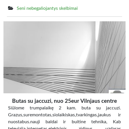
Seni nebegaliojantys skelbimai
Butas su jaccuzi, nuo 25eur Vilnjaus centre
Siūlome trumpalaikę 2 kam. buta su jaccuzi.
Grazus,suremontotas,siolaikiskas,tvarkingas,jaukus ir
nuostabus.nauji baldai ir buitine tehnika, Kab
televizija,internetas,elektrinis zidinys, uzdaras