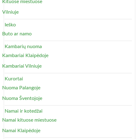
Kituose miestuose
Vilniuje
Ieško
Buto ar namo
Kambarių nuoma
Kambariai Klaipėdoje
Kambariai Vilniuje
Kurortai
Nuoma Palangoje
Nuoma Šventojoje
Namai ir kotedžai
Namai kituose miestuose
Namai Klaipėdoje