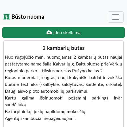
Būsto nuoma
Įdėti skelbimą
2 kambarių butas
Nuo rugpjūčio mėn. nuomojamas 2 kambarių butas naujai
pastatytame name šalia Kalvarijų g. Baltupiuose prie Verkių
regioninio parko – tikslus adresas Pušyno kelias 2.
Butas moderniai įrengtas, nauji kokybiški baldai ir vokiška
buitinė technika (skalbyklė, šaldytuvas, kaitlentė, orkaitė).
Daug laisvo ploto automobilių parkavimui.
Kartu galima išsinuomoti požeminį parkingą ir/ar
sandėliuką.
Be tarpininkų, jokių papildomų mokesčių.
Agentų skambučiai nepageidaujami.