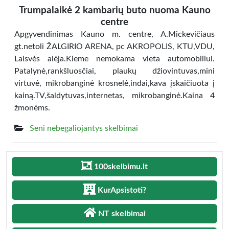
Trumpalaikė 2 kambarių buto nuoma Kauno
centre
Apgyvendinimas Kauno m. centre, A.Mickevičiaus
gt.netoli ŽALGIRIO ARENA, pc AKROPOLIS, KTU,VDU,
Laisvės alėja.Kieme nemokama vieta automobiliui.
Patalynė,rankšluosčiai, plaukų džiovintuvas,mini
virtuvė, mikrobanginė krosnelė,indai,kava įskaičiuota į
kainą.TV,šaldytuvas,internetas, mikrobanginė.Kaina 4
žmonėms.
Seni nebegaliojantys skelbimai
100skelbimu.lt
KurApsistoti?
NT skelbimai