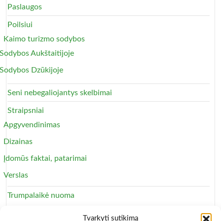
Paslaugos
Poilsiui
Kaimo turizmo sodybos
Sodybos Aukštaitijoje
Sodybos Dzūkijoje
Seni nebegaliojantys skelbimai
Straipsniai
Apgyvendinimas
Dizainas
Įdomūs faktai, patarimai
Verslas
Trumpalaikė nuoma
Apartamentai
Tvarkyti sutikimą