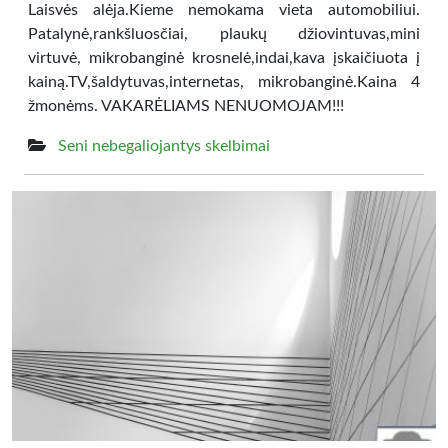
Laisvės alėja.Kieme nemokama vieta automobiliui.
Patalynė,rankšluosčiai, plaukų džiovintuvas,mini
virtuvė, mikrobanginė krosnelė,indai,kava įskaičiuota į
kainą.TV,šaldytuvas,internetas, mikrobanginė.Kaina 4
žmonėms. VAKARĖLIAMS NENUOMOJAM!!!
Seni nebegaliojantys skelbimai