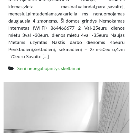
kiemas,vieta masinai.valandai,parai,savaitej,
menesiuj.gimtadeniams,vakarielia ms nenuomojamas
daugiausia 4 zmonems. Šildomos grindys Nemokamas
Internetas (WI:FI) 864466677 2 Val-25euru dienos
mietu 3val -30euru dienos mietu 4val -35euru Naujas
Metams uzymtas Naktis darbo dienomis 45euru
Penktadienį,šeštadienį, sekmadienį – 2zm-50euru,4zm
-70euru Savaite […]
Seni nebegaliojantys skelbimai