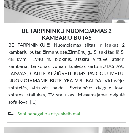
BE TARPININKU NUOMOJAMAS 2
KAMBARIU BUTAS
BE TARPININKU!!!! Nuomojamas šiltas ir jaukus 2
kambariu butas žirmunuose.Žirmūnų g., 5 aukštas iš 5,
48 kv.m., 1940 m. blokinis, atskira virtuve, atskiri
kambariai, balkonas, vonia ir tualetas kartu.BUTAS JAU
LAISVAS, GALITE APŽIŪRĖTI JUMS PATOGIU METU.
NUOMOJAMAME BUTE YRA VISI BALDAI Virtuvėje:
spintelės, virtuvės baldai. Svetainėje: dvigulė lova,
spintos, staliukas, TV staliukas. Miegamajame: dvigulė
sofa-lova, […]
Seni nebegaliojantys skelbimai