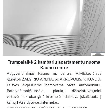
Trumpalaikė 2 kambarių apartamentų nuoma
Kauno centre
Apgyvendinimas Kauno m. centre, A.Mickevičiaus
gt.netoli ŽALGIRIO ARENA, pc AKROPOLIS, KTU,VDU,
Laisvės alėja.Kieme nemokama vieta automobiliui.
Patalynė,rankšluosčiai, plaukų džiovintuvas,mini
virtuvė, mikrobanginė krosnelė,indai,kava įskaičiuota į
kainą.TV,šaldytuvas,internetas,