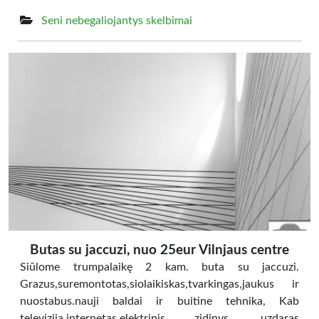
Seni nebegaliojantys skelbimai
Butas su jaccuzi, nuo 25eur Vilnjaus centre
Siūlome trumpalaikę 2 kam. buta su jaccuzi.
Grazus,suremontotas,siolaikiskas,tvarkingas,jaukus ir
nuostabus.nauji baldai ir buitine tehnika, Kab
televizija,internetas,elektrinis zidinys, uzdaras