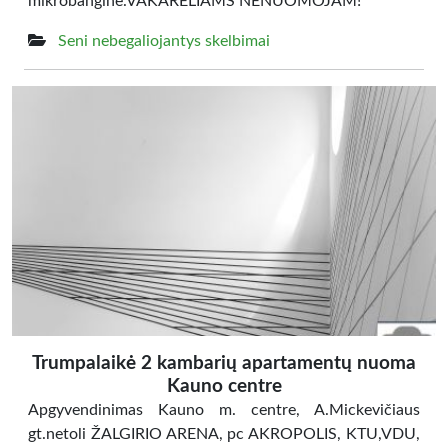
mikrobanginė.VAKARĖLIAMS NENUOMOJAM!
Seni nebegaliojantys skelbimai
Trumpalaikė 2 kambarių apartamentų nuoma
Kauno centre
Apgyvendinimas Kauno m. centre, A.Mickevičiaus
gt.netoli ŽALGIRIO ARENA, pc AKROPOLIS, KTU,VDU,