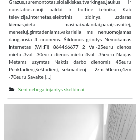
Grazus,suremontotas,siolaikiskas,tvarkingas,jaukus ir
nuostabus.nauji baldai ir buitine tehnika, Kab
televizija,internetas,elektrinis zidinys, uzdaras
kiemas,vieta masinai.valandai,parai,savaitej,
menesiuj.gimtadeniams,vakarielia ms nenuomojamas
daugiausia 4 zmonems. Šildomos grindys Nemokamas
Internetas (WI:FI) 864466677 2 Val-25euru dienos
mietu 3val -30euru dienos mietu 4val -35euru Naujas
Metams uzymtas Naktis darbo dienomis 45euru
Penktadienį,šeštadienį, sekmadienį – 2zm-50euru,4zm
-70euru Savaite […]
Seni nebegaliojantys skelbimai