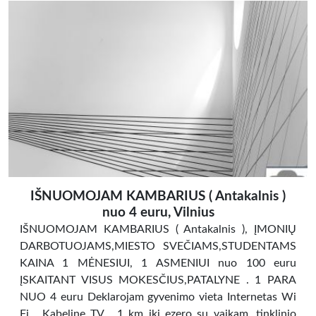
IŠNUOMOJAM KAMBARIUS ( Antakalnis )
nuo 4 euru, Vilnius
IŠNUOMOJAM KAMBARIUS ( Antakalnis ), ĮMONIŲ
DARBOTUOJAMS,MIESTO SVEČIAMS,STUDENTAMS
KAINA 1 MĖNESIUI, 1 ASMENIUI nuo 100 euru
ĮSKAITANT VISUS MOKESČIUS,PATALYNE . 1 PARA
NUO 4 euru Deklarojam gyvenimo vieta Internetas Wi
Fi , Kabeline TV , 1 km iki ezero su vaikam, tinklinio