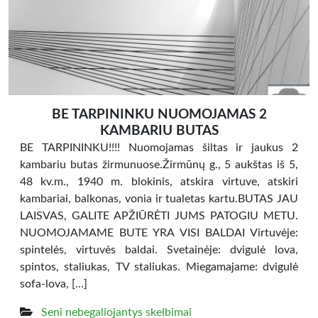
BE TARPININKU NUOMOJAMAS 2
KAMBARIU BUTAS
BE TARPININKU!!!! Nuomojamas šiltas ir jaukus 2
kambariu butas žirmunuose.Žirmūnų g., 5 aukštas iš 5,
48 kv.m., 1940 m. blokinis, atskira virtuve, atskiri
kambariai, balkonas, vonia ir tualetas kartu.BUTAS JAU
LAISVAS, GALITE APŽIŪRĖTI JUMS PATOGIU METU.
NUOMOJAMAME BUTE YRA VISI BALDAI Virtuvėje:
spintelės, virtuvės baldai. Svetainėje: dvigulė lova,
spintos, staliukas, TV staliukas. Miegamajame: dvigulė
sofa-lova, […]
Seni nebegaliojantys skelbimai