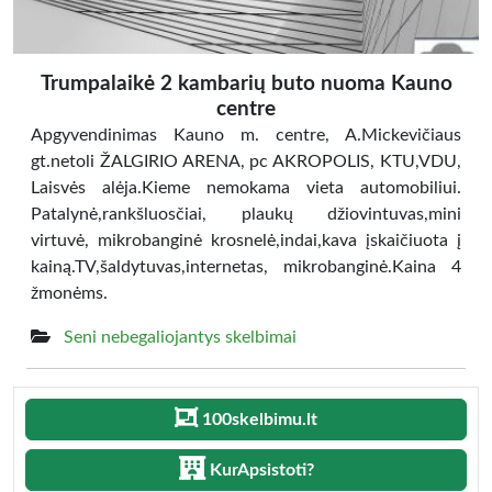
Trumpalaikė 2 kambarių buto nuoma Kauno
centre
Apgyvendinimas Kauno m. centre, A.Mickevičiaus
gt.netoli ŽALGIRIO ARENA, pc AKROPOLIS, KTU,VDU,
Laisvės alėja.Kieme nemokama vieta automobiliui.
Patalynė,rankšluosčiai, plaukų džiovintuvas,mini
virtuvė, mikrobanginė krosnelė,indai,kava įskaičiuota į
kainą.TV,šaldytuvas,internetas, mikrobanginė.Kaina 4
žmonėms.
Seni nebegaliojantys skelbimai
100skelbimu.lt
KurApsistoti?