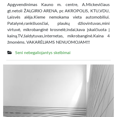
Apgyvendinimas Kauno m. centre, A.Mickevičiaus
gt.netoli ŽALGIRIO ARENA, pc AKROPOLIS, KTU,VDU,
Laisvės alėja.Kieme nemokama vieta automobiliui.
Patalynė,rankšluosčiai, plaukų džiovintuvas,mini
virtuvė, mikrobanginė krosnelė,indai,kava įskaičiuota į
kainą.TV,šaldytuvas,internetas, mikrobanginė.Kaina 4
žmonėms. VAKARĖLIAMS NENUOMOJAM!!!
Seni nebegaliojantys skelbimai