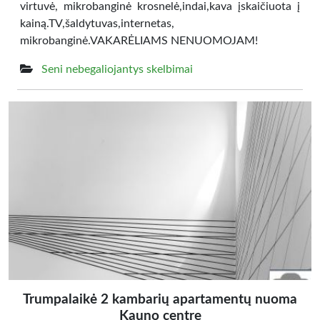
virtuvė, mikrobanginė krosnelė,indai,kava įskaičiuota į
kainą.TV,šaldytuvas,internetas,
mikrobanginė.VAKARĖLIAMS NENUOMOJAM!
Seni nebegaliojantys skelbimai
Trumpalaikė 2 kambarių apartamentų nuoma
Kauno centre