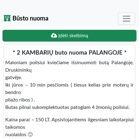
Būsto nuoma
Įdėti skelbimą
* 2 KAMBARIŲ buto nuoma PALANGOJE *
Maloniam poilsiui kviečiame išsinuomoti butą Palangoje,
Druskininkų
gatvėje.
Iki jūros – 10 min pesčiomis ( tiesus kelias prie moterų ir
bendro
pliažo ribos ) .
Butas pilnai sukomplektuotas patogiam 4 žmonių poilsiui.
Kaina parai – 150 LT. Apsistojantiems ilgesniam laikotarpiui
taikomos
nuolaidos 🙂