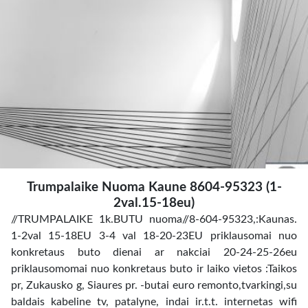
Trumpalaike Nuoma Kaune 8604-95323 (1-
2val.15-18eu)
//TRUMPALAIKE 1k.BUTU nuoma//8-604-95323,:Kaunas.
1-2val 15-18EU 3-4 val 18-20-23EU priklausomai nuo
konkretaus buto dienai ar nakciai 20-24-25-26eu
priklausomomai nuo konkretaus buto ir laiko vietos :Taikos
pr, Zukausko g, Siaures pr. -butai euro remonto,tvarkingi,su
baldais kabeline tv, patalyne, indai ir.t.t. internetas wifi