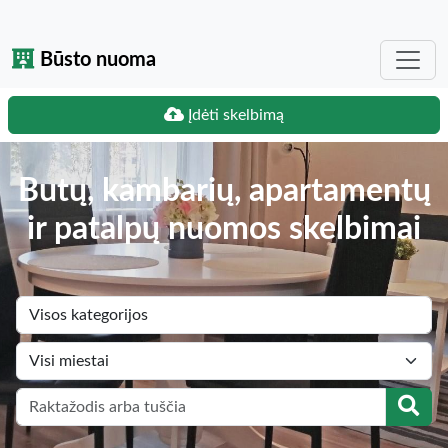
Būsto nuoma
Įdėti skelbimą
Butų, kambarių, apartamentų
ir patalpų nuomos skelbimai