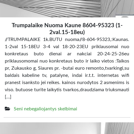
Trumpalaike Nuoma Kaune 8604-95323 (1-
2val.15-18eu)
//TRUMPALAIKE 1k.BUTU nuoma//8-604-95323,:Kaunas.
1-2val 15-18EU 3-4 val 18-20-23EU priklausomai nuo
konkretaus buto dienai ar nakciai 20-24-25-26eu
priklausomomai nuo konkretaus buto ir laiko vietos :Taikos
pr, Zukausko g, Siaures pr. -butai euro remonto,tvarkingi,su
baldais kabeline tv, patalyne, indai ir.t.t. internetas wifi
pranest isanksto jei reikes. kainos nurodytos 2 asmenims is
viso. butuose turite laikytis tvarkos,draudziama triuksmauti
[…]
Seni nebegaliojantys skelbimai