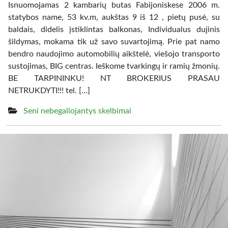
Isnuomojamas 2 kambarių butas Fabijoniskese 2006 m.
statybos name, 53 kv.m, aukštas 9 iš 12 , pietų pusė, su
baldais, didelis įstiklintas balkonas, Individualus dujinis
šildymas, mokama tik už savo suvartojimą. Prie pat namo
bendro naudojimo automobilių aikštelė, viešojo transporto
sustojimas, BIG centras. Ieškome tvarkingų ir ramių žmonių.
BE TARPININKU! NT BROKERIUS PRASAU
NETRUKDYTI!!! tel. […]
Seni nebegaliojantys skelbimai