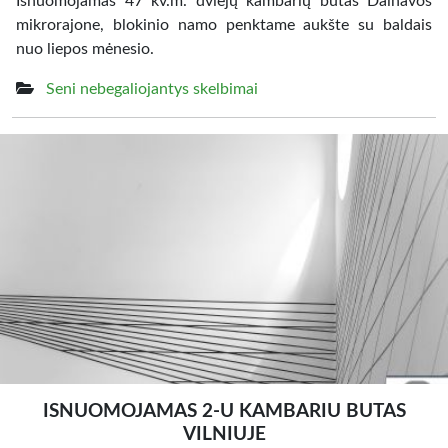
Išnuomojamas 47 kv.m. dviejų kambarių butas Dainavos
mikrorajone, blokinio namo penktame aukšte su baldais
nuo liepos mėnesio.
Seni nebegaliojantys skelbimai
ISNUOMOJAMAS 2-U KAMBARIU BUTAS
VILNIUJE