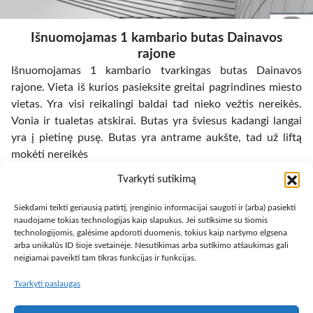
Išnuomojamas 1 kambario butas Dainavos
rajone
Išnuomojamas 1 kambario tvarkingas butas Dainavos
rajone. Vieta iš kurios pasieksite greitai pagrindines miesto
vietas. Yra visi reikalingi baldai tad nieko vežtis nereikės.
Vonia ir tualetas atskirai. Butas yra šviesus kadangi langai
yra į pietinę pusę. Butas yra antrame aukšte, tad už liftą
mokėti nereikės
Tvarkyti sutikimą
Seni nebegaliojantys skelbimai
Siekdami teikti geriausią patirtį, įrenginio informacijai saugoti ir (arba) pasiekti
« Atgal
Toliau »
naudojame tokias technologijas kaip slapukus. Jei sutiksime su šiomis
technologijomis, galėsime apdoroti duomenis, tokius kaip naršymo elgsena
arba unikalūs ID šioje svetainėje. Nesutikimas arba sutikimo atšaukimas gali
neigiamai paveikti tam tikras funkcijas ir funkcijas.
Tvarkyti paslaugas
Copyright © 2013 – 2026
Būsto nuoma
- Butų, kambarių,
apartamentų ir patalpų nuomos skelbimai
Paslaugų taisyklės