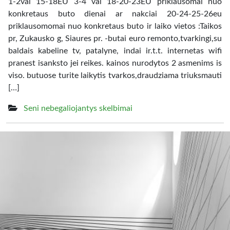
1-2val 15-18EU 3-4 val 18-20-23EU priklausomai nuo
konkretaus buto dienai ar nakciai 20-24-25-26eu
priklausomomai nuo konkretaus buto ir laiko vietos :Taikos
pr, Zukausko g, Siaures pr. -butai euro remonto,tvarkingi,su
baldais kabeline tv, patalyne, indai ir.t.t. internetas wifi
pranest isanksto jei reikes. kainos nurodytos 2 asmenims is
viso. butuose turite laikytis tvarkos,draudziama triuksmauti
[…]
Seni nebegaliojantys skelbimai