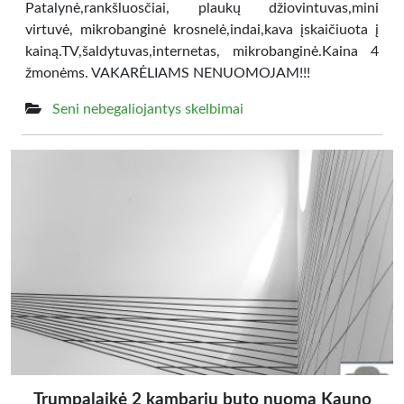
Patalynė,rankšluosčiai, plaukų džiovintuvas,mini
virtuvė, mikrobanginė krosnelė,indai,kava įskaičiuota į
kainą.TV,šaldytuvas,internetas, mikrobanginė.Kaina 4
žmonėms. VAKARĖLIAMS NENUOMOJAM!!!
Seni nebegaliojantys skelbimai
Trumpalaikė 2 kambarių buto nuoma Kauno