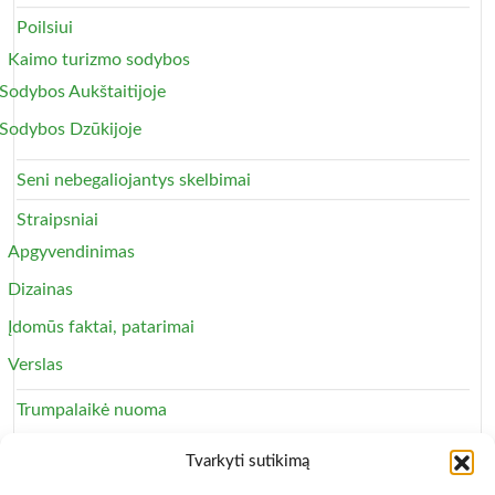
Poilsiui
Kaimo turizmo sodybos
Sodybos Aukštaitijoje
Sodybos Dzūkijoje
Seni nebegaliojantys skelbimai
Straipsniai
Apgyvendinimas
Dizainas
Įdomūs faktai, patarimai
Verslas
Trumpalaikė nuoma
Apartamentai
Tvarkyti sutikimą
Svečių namai