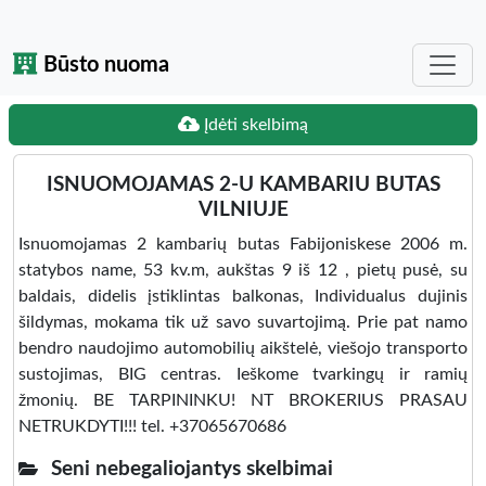
Būsto nuoma
Įdėti skelbimą
ISNUOMOJAMAS 2-U KAMBARIU BUTAS
VILNIUJE
Isnuomojamas 2 kambarių butas Fabijoniskese 2006 m.
statybos name, 53 kv.m, aukštas 9 iš 12 , pietų pusė, su
baldais, didelis įstiklintas balkonas, Individualus dujinis
šildymas, mokama tik už savo suvartojimą. Prie pat namo
bendro naudojimo automobilių aikštelė, viešojo transporto
sustojimas, BIG centras. Ieškome tvarkingų ir ramių
žmonių. BE TARPININKU! NT BROKERIUS PRASAU
NETRUKDYTI!!! tel. +37065670686
Seni nebegaliojantys skelbimai