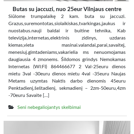
Butas su jaccuzi, nuo 25eur Vilnjaus centre
Siūlome trumpalaikę 2 kam. buta su jaccuzi.
Grazus,suremontotas,siolaikiskas,tvarkingas,jaukus ir
nuostabus.nauji baldai ir buitine tehnika, Kab
televizija,internetas,elektrinis zidinys, uzdaras
kiemas,vieta masinai.valandai,parai,savaitej,
menesiuj.gimtadeniams,vakarielia ms nenuomojamas
daugiausia 4 zmonems. Šildomos grindys Nemokamas
Internetas (WI:FI) 864466677 2 Val-25euru dienos
mietu 3val -30euru dienos mietu 4val -35euru Naujas
Metams uzymtas Naktis darbo dienomis 45euru
Penktadienį,šeštadienį, sekmadienį – 2zm-50euru,4zm
-70euru Savaite […]
Seni nebegaliojantys skelbimai