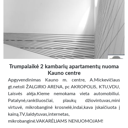
Trumpalaikė 2 kambarių apartamentų nuoma
Kauno centre
Apgyvendinimas Kauno m. centre, A.Mickevičiaus
gt.netoli ŽALGIRIO ARENA, pc AKROPOLIS, KTU,VDU,
Laisvės alėja.Kieme nemokama vieta automobiliui.
Patalynė,rankšluosčiai, plaukų džiovintuvas,mini
virtuvė, mikrobanginė krosnelė,indai,kava įskaičiuota į
kainą.TV,šaldytuvas,internetas,
mikrobanginė.VAKARĖLIAMS NENUOMOJAM!