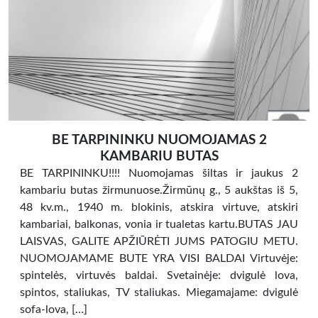
BE TARPININKU NUOMOJAMAS 2
KAMBARIU BUTAS
BE TARPININKU!!!! Nuomojamas šiltas ir jaukus 2
kambariu butas žirmunuose.Žirmūnų g., 5 aukštas iš 5,
48 kv.m., 1940 m. blokinis, atskira virtuve, atskiri
kambariai, balkonas, vonia ir tualetas kartu.BUTAS JAU
LAISVAS, GALITE APŽIŪRĖTI JUMS PATOGIU METU.
NUOMOJAMAME BUTE YRA VISI BALDAI Virtuvėje:
spintelės, virtuvės baldai. Svetainėje: dvigulė lova,
spintos, staliukas, TV staliukas. Miegamajame: dvigulė
sofa-lova, […]