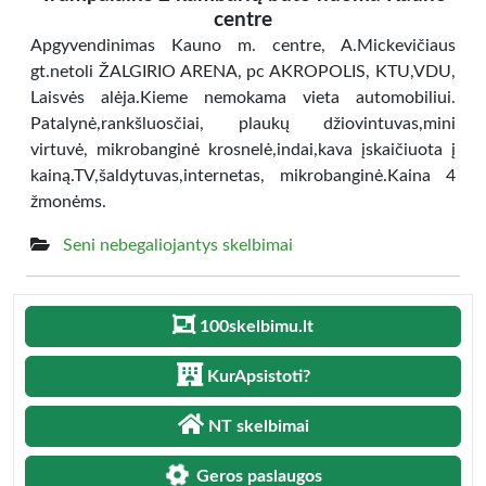
centre
Apgyvendinimas Kauno m. centre, A.Mickevičiaus
gt.netoli ŽALGIRIO ARENA, pc AKROPOLIS, KTU,VDU,
Laisvės alėja.Kieme nemokama vieta automobiliui.
Patalynė,rankšluosčiai, plaukų džiovintuvas,mini
virtuvė, mikrobanginė krosnelė,indai,kava įskaičiuota į
kainą.TV,šaldytuvas,internetas, mikrobanginė.Kaina 4
žmonėms.
Seni nebegaliojantys skelbimai
100skelbimu.lt
KurApsistoti?
NT skelbimai
Geros paslaugos