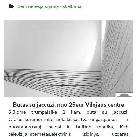
Seni nebegaliojantys skelbimai
Butas su jaccuzi, nuo 25eur Vilnjaus centre
Siūlome trumpalaikę 2 kam. buta su jaccuzi.
Grazus,suremontotas,siolaikiskas,tvarkingas,jaukus ir
nuostabus.nauji baldai ir buitine tehnika, Kab
televizija,internetas,elektrinis zidinys, uzdaras