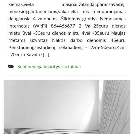
kiemas,vieta masinai.valandai,parai,savaitej,
menesiuj.gimtadeniams,vakarielia ms nenuomojamas
daugiausia 4 zmonems. Šildomos grindys Nemokamas
Internetas (WI:FI) 864466677 2 Val-25euru dienos
mietu 3val -30euru dienos mietu 4val -35euru Naujas
Metams uzymtas Naktis darbo dienomis 45euru
Penktadienį,šeštadienį, sekmadienį – 2zm-50euru,4zm
-70euru Savaite […]
Seni nebegaliojantys skelbimai