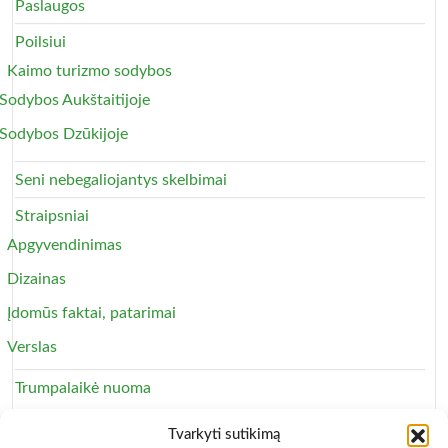
Paslaugos
Poilsiui
Kaimo turizmo sodybos
Sodybos Aukštaitijoje
Sodybos Dzūkijoje
Seni nebegaliojantys skelbimai
Straipsniai
Apgyvendinimas
Dizainas
Įdomūs faktai, patarimai
Verslas
Trumpalaikė nuoma
Apartamentai
Tvarkyti sutikimą