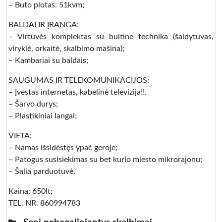
– Buto plotas: 51kvm;
BALDAI IR ĮRANGA:
– Virtuvės komplektas su buitine technika (šaldytuvas,
viryklė, orkaitė, skalbimo mašina);
– Kambariai su baldais;
SAUGUMAS IR TELEKOMUNIKACIJOS:
– Įvestas internetas, kabelinė televizija!!.
– Šarvo durys;
– Plastikiniai langai;
VIETA:
– Namas išsidėstęs ypač geroje;
– Patogus susisiekimas su bet kurio miesto mikrorajonu;
– Šalia parduotuvė.
Kaina: 650lt;
TEL. NR. 860994783