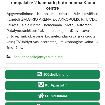
Trumpalaikė 2 kambarių buto nuoma Kauno
centre
Apgyvendinimas Kauno m. centre, A.Mickevičiaus
gt.netoli ŽALGIRIO ARENA, pc AKROPOLIS, KTU,VDU,
Laisvės alėja.Kieme nemokama vieta automobiliui.
Patalynė,rankšluosčiai, plaukų džiovintuvas,mini
virtuvė, mikrobanginė krosnelė,indai,kava įskaičiuota į
kainą.TV,šaldytuvas,internetas, mikrobanginė.Kaina 4
žmonėms.
Seni nebegaliojantys skelbimai
100skelbimu.lt
KurApsistoti?
NT skelbimai