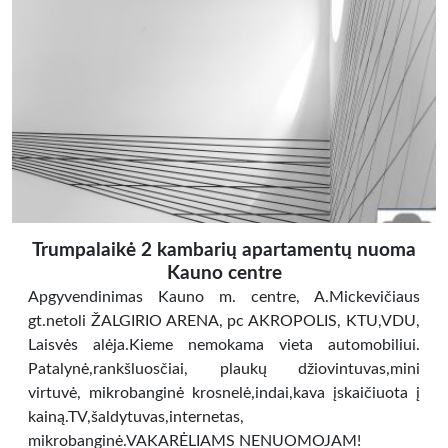
Trumpalaikė 2 kambarių apartamentų nuoma
Kauno centre
Apgyvendinimas Kauno m. centre, A.Mickevičiaus
gt.netoli ŽALGIRIO ARENA, pc AKROPOLIS, KTU,VDU,
Laisvės alėja.Kieme nemokama vieta automobiliui.
Patalynė,rankšluosčiai, plaukų džiovintuvas,mini
virtuvė, mikrobanginė krosnelė,indai,kava įskaičiuota į
kainą.TV,šaldytuvas,internetas,
mikrobanginė.VAKARĖLIAMS NENUOMOJAM!