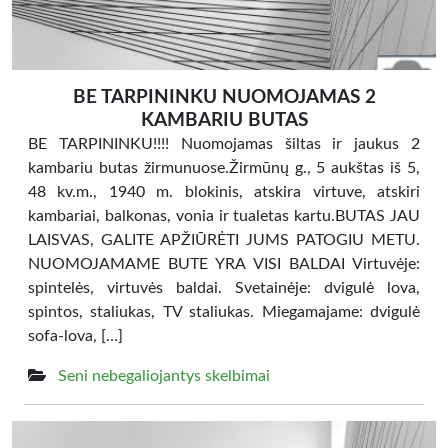
BE TARPININKU NUOMOJAMAS 2
KAMBARIU BUTAS
BE TARPININKU!!!! Nuomojamas šiltas ir jaukus 2
kambariu butas žirmunuose.Žirmūnų g., 5 aukštas iš 5,
48 kv.m., 1940 m. blokinis, atskira virtuve, atskiri
kambariai, balkonas, vonia ir tualetas kartu.BUTAS JAU
LAISVAS, GALITE APŽIŪRĖTI JUMS PATOGIU METU.
NUOMOJAMAME BUTE YRA VISI BALDAI Virtuvėje:
spintelės, virtuvės baldai. Svetainėje: dvigulė lova,
spintos, staliukas, TV staliukas. Miegamajame: dvigulė
sofa-lova, […]
Seni nebegaliojantys skelbimai