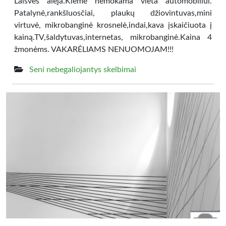
Laisvės alėja.Kieme nemokama vieta automobiliui.
Patalynė,rankšluosčiai, plaukų džiovintuvas,mini
virtuvė, mikrobanginė krosnelė,indai,kava įskaičiuota į
kainą.TV,šaldytuvas,internetas, mikrobanginė.Kaina 4
žmonėms. VAKARĖLIAMS NENUOMOJAM!!!
Seni nebegaliojantys skelbimai