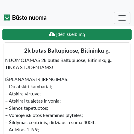
Būsto nuoma
Įdėti skelbimą
2k butas Baltupiuose, Bitininku g.
NUOMOJAMAS 2k butas Baltupiuose, Bitininkų g..
TINKA STUDENTAMS!
IŠPLANAMAS IR ĮRENGIMAS:
– Du atskiri kambariai;
– Atskira virtuve;
– Atskirai tualetas ir vonia;
– Sienos tapetuotos;
– Vonioje išklotos keraminės plytelės;
– Šildymas centrinis; didžiausia suma 400lt.
– Aukštas 1 iš 9;