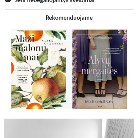
Seni nebegaliojantys skelbimai
Rekomenduojame