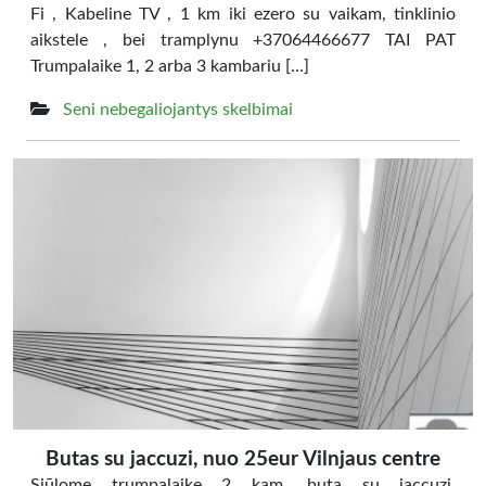
Fi , Kabeline TV , 1 km iki ezero su vaikam, tinklinio
aikstele , bei tramplynu +37064466677 TAI PAT
Trumpalaike 1, 2 arba 3 kambariu […]
Seni nebegaliojantys skelbimai
Butas su jaccuzi, nuo 25eur Vilnjaus centre
Siūlome trumpalaikę 2 kam. buta su jaccuzi.