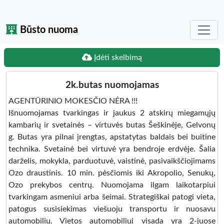
Būsto nuoma
Įdėti skelbimą
2k.butas nuomojamas
AGENTŪRINIO MOKESČIO NĖRA !!!
Išnuomojamas tvarkingas ir jaukus 2 atskirų miegamųjų
kambarių ir svetainės – virtuvės butas Šeškinėje, Gelvonų
g. Butas yra pilnai įrengtas, apstatytas baldais bei buitine
technika. Svetainė bei virtuvė yra bendroje erdvėje. Šalia
darželis, mokykla, parduotuvė, vaistinė, pasivaikščiojimams
Ozo draustinis. 10 min. pėsčiomis iki Akropolio, Senukų,
Ozo prekybos centrų. Nuomojama ilgam laikotarpiui
tvarkingam asmeniui arba šeimai. Strategiškai patogi vieta,
patogus susisiekimas viešuoju transportu ir nuosavu
automobiliu. Vietos automobiliui visada yra 2-juose