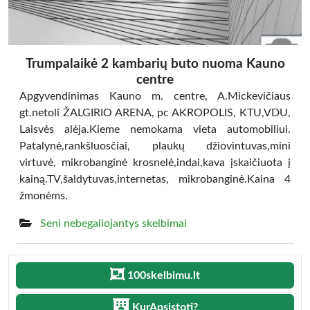
Trumpalaikė 2 kambarių buto nuoma Kauno
centre
Apgyvendinimas Kauno m. centre, A.Mickevičiaus
gt.netoli ŽALGIRIO ARENA, pc AKROPOLIS, KTU,VDU,
Laisvės alėja.Kieme nemokama vieta automobiliui.
Patalynė,rankšluosčiai, plaukų džiovintuvas,mini
virtuvė, mikrobanginė krosnelė,indai,kava įskaičiuota į
kainą.TV,šaldytuvas,internetas, mikrobanginė.Kaina 4
žmonėms.
Seni nebegaliojantys skelbimai
100skelbimu.lt
KurApsistoti?