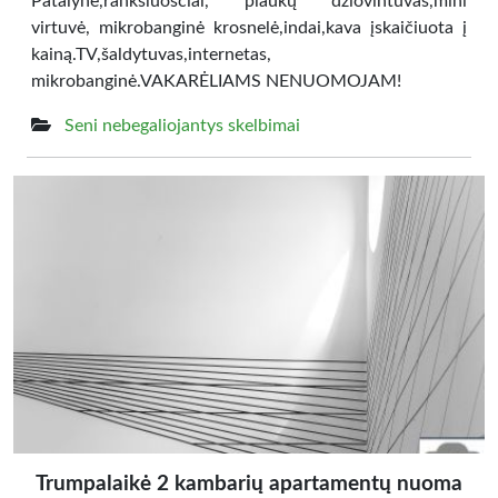
Patalynė,rankšluosčiai, plaukų džiovintuvas,mini
virtuvė, mikrobanginė krosnelė,indai,kava įskaičiuota į
kainą.TV,šaldytuvas,internetas,
mikrobanginė.VAKARĖLIAMS NENUOMOJAM!
Seni nebegaliojantys skelbimai
Trumpalaikė 2 kambarių apartamentų nuoma