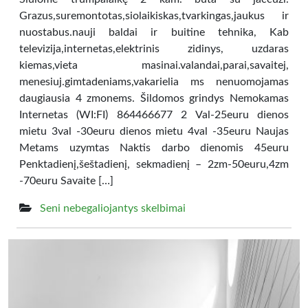
Grazus,suremontotas,siolaikiskas,tvarkingas,jaukus ir
nuostabus.nauji baldai ir buitine tehnika, Kab
televizija,internetas,elektrinis zidinys, uzdaras
kiemas,vieta masinai.valandai,parai,savaitej,
menesiuj.gimtadeniams,vakarielia ms nenuomojamas
daugiausia 4 zmonems. Šildomos grindys Nemokamas
Internetas (WI:FI) 864466677 2 Val-25euru dienos
mietu 3val -30euru dienos mietu 4val -35euru Naujas
Metams uzymtas Naktis darbo dienomis 45euru
Penktadienį,šeštadienį, sekmadienį – 2zm-50euru,4zm
-70euru Savaite […]
Seni nebegaliojantys skelbimai