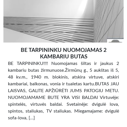
BE TARPININKU NUOMOJAMAS 2
KAMBARIU BUTAS
BE TARPININKU!!!! Nuomojamas šiltas ir jaukus 2
kambariu butas žirmunuose.Žirmūnų g., 5 aukštas iš 5,
48 kv.m., 1940 m. blokinis, atskira virtuve, atskiri
kambariai, balkonas, vonia ir tualetas kartu.BUTAS JAU
LAISVAS, GALITE APŽIŪRĖTI JUMS PATOGIU METU.
NUOMOJAMAME BUTE YRA VISI BALDAI Virtuvėje:
spintelės, virtuvės baldai. Svetainėje: dvigulė lova,
spintos, staliukas, TV staliukas. Miegamajame: dvigulė
sofa-lova, […]