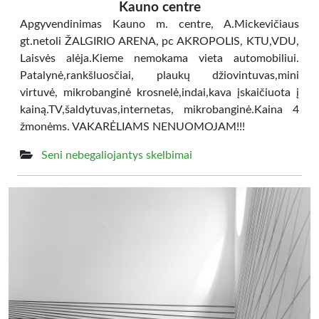
Kauno centre
Apgyvendinimas Kauno m. centre, A.Mickevičiaus
gt.netoli ŽALGIRIO ARENA, pc AKROPOLIS, KTU,VDU,
Laisvės alėja.Kieme nemokama vieta automobiliui.
Patalynė,rankšluosčiai, plaukų džiovintuvas,mini
virtuvė, mikrobanginė krosnelė,indai,kava įskaičiuota į
kainą.TV,šaldytuvas,internetas, mikrobanginė.Kaina 4
žmonėms. VAKARĖLIAMS NENUOMOJAM!!!
Seni nebegaliojantys skelbimai