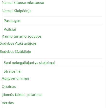
Namai kituose miestuose
Namai Klaipėdoje
Paslaugos
Poilsiui
Kaimo turizmo sodybos
Sodybos Aukštaitijoje
Sodybos Dzūkijoje
Seni nebegaliojantys skelbimai
Straipsniai
Apgyvendinimas
Dizainas
Įdomūs faktai, patarimai
Verslas