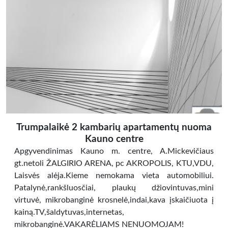
Trumpalaikė 2 kambarių apartamentų nuoma
Kauno centre
Apgyvendinimas Kauno m. centre, A.Mickevičiaus
gt.netoli ŽALGIRIO ARENA, pc AKROPOLIS, KTU,VDU,
Laisvės alėja.Kieme nemokama vieta automobiliui.
Patalynė,rankšluosčiai, plaukų džiovintuvas,mini
virtuvė, mikrobanginė krosnelė,indai,kava įskaičiuota į
kainą.TV,šaldytuvas,internetas,
mikrobanginė.VAKARĖLIAMS NENUOMOJAM!