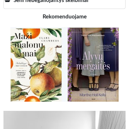
Seni nebegaliojantys skelbimai
Rekomenduojame