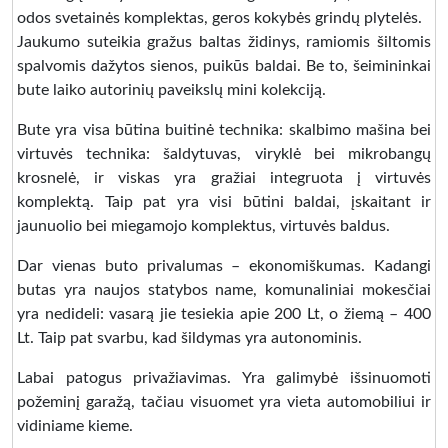
odos svetainės komplektas, geros kokybės grindų plytelės.
Jaukumo suteikia gražus baltas židinys, ramiomis šiltomis
spalvomis dažytos sienos, puikūs baldai. Be to, šeimininkai
bute laiko autorinių paveikslų mini kolekciją.
Bute yra visa būtina buitinė technika: skalbimo mašina bei
virtuvės technika: šaldytuvas, viryklė bei mikrobangų
krosnelė, ir viskas yra gražiai integruota į virtuvės
komplektą. Taip pat yra visi būtini baldai, įskaitant ir
jaunuolio bei miegamojo komplektus, virtuvės baldus.
Dar vienas buto privalumas – ekonomiškumas. Kadangi
butas yra naujos statybos name, komunaliniai mokesčiai
yra nedideli: vasarą jie tesiekia apie 200 Lt, o žiemą – 400
Lt. Taip pat svarbu, kad šildymas yra autonominis.
Labai patogus privažiavimas. Yra galimybė išsinuomoti
požeminį garažą, tačiau visuomet yra vieta automobiliui ir
vidiniame kieme.