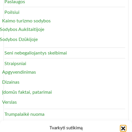
Paslaugos
Poilsiui
Kaimo turizmo sodybos
Sodybos Aukštaitijoje
Sodybos Dzūkijoje
Seni nebegaliojantys skelbimai
Straipsniai
Apgyvendinimas
Dizainas
Įdomūs faktai, patarimai
Verslas
Trumpalaikė nuoma
Apartamentai
Tvarkyti sutikimą