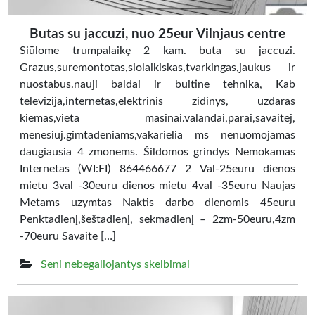
Butas su jaccuzi, nuo 25eur Vilnjaus centre
Siūlome trumpalaikę 2 kam. buta su jaccuzi.
Grazus,suremontotas,siolaikiskas,tvarkingas,jaukus ir
nuostabus.nauji baldai ir buitine tehnika, Kab
televizija,internetas,elektrinis zidinys, uzdaras
kiemas,vieta masinai.valandai,parai,savaitej,
menesiuj.gimtadeniams,vakarielia ms nenuomojamas
daugiausia 4 zmonems. Šildomos grindys Nemokamas
Internetas (WI:FI) 864466677 2 Val-25euru dienos
mietu 3val -30euru dienos mietu 4val -35euru Naujas
Metams uzymtas Naktis darbo dienomis 45euru
Penktadienį,šeštadienį, sekmadienį – 2zm-50euru,4zm
-70euru Savaite […]
Seni nebegaliojantys skelbimai