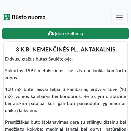
Būsto nuoma
Įdėti skelbimą
3 K.B. NEMENČINĖS PL., ANTAKALNIS
Erdvus, gražus butas Saulėtekyje.
Sukurtas 1997 metais tiems, kas vis dar laukia komforto
zonos…
100 m2 bute laisvai telpa 3 kambariai, erdvi virtuvė (10
m2), vonios kambarys bei koridorius. Be to, yra drabužinė
bei atskira patalpa, kuri gali būti panaudota lyginimui ar
daiktų laikymui.
Prestižiškas buto išplanavimas dera su stilingu dizainu bei
medžiagų kokybe: mediniai langai bei durys, natūralios