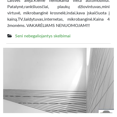
Laisvės alėja.Kieme nemokama vieta automobiliui.
Patalynė,rankšluosčiai, plaukų džiovintuvas,mini
virtuvė, mikrobanginė krosnelė,indai,kava įskaičiuota į
kainą.TV,šaldytuvas,internetas, mikrobanginė.Kaina 4
žmonėms. VAKARĖLIAMS NENUOMOJAM!!!
Seni nebegaliojantys skelbimai