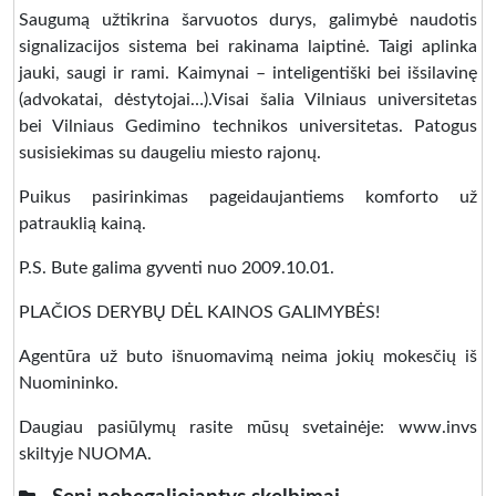
Saugumą užtikrina šarvuotos durys, galimybė naudotis
signalizacijos sistema bei rakinama laiptinė. Taigi aplinka
jauki, saugi ir rami. Kaimynai – inteligentiški bei išsilavinę
(advokatai, dėstytojai…).Visai šalia Vilniaus universitetas
bei Vilniaus Gedimino technikos universitetas. Patogus
susisiekimas su daugeliu miesto rajonų.
Puikus pasirinkimas pageidaujantiems komforto už
patrauklią kainą.
P.S. Bute galima gyventi nuo 2009.10.01.
PLAČIOS DERYBŲ DĖL KAINOS GALIMYBĖS!
Agentūra už buto išnuomavimą neima jokių mokesčių iš
Nuomininko.
Daugiau pasiūlymų rasite mūsų svetainėje: www.invs
skiltyje NUOMA.