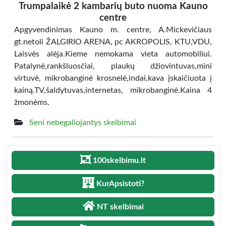
Trumpalaikė 2 kambarių buto nuoma Kauno
centre
Apgyvendinimas Kauno m. centre, A.Mickevičiaus
gt.netoli ŽALGIRIO ARENA, pc AKROPOLIS, KTU,VDU,
Laisvės alėja.Kieme nemokama vieta automobiliui.
Patalynė,rankšluosčiai, plaukų džiovintuvas,mini
virtuvė, mikrobanginė krosnelė,indai,kava įskaičiuota į
kainą.TV,šaldytuvas,internetas, mikrobanginė.Kaina 4
žmonėms.
Seni nebegaliojantys skelbimai
100skelbimu.lt
KurApsistoti?
NT skelbimai