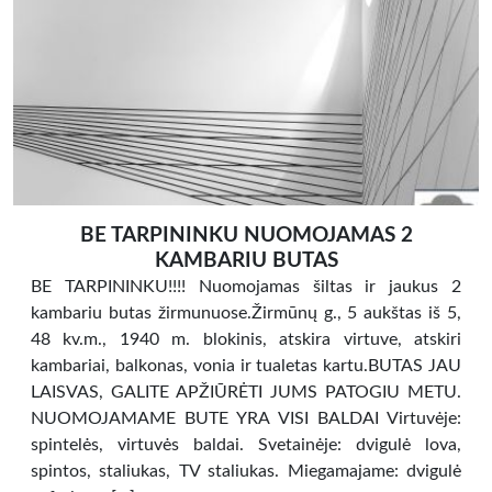
BE TARPININKU NUOMOJAMAS 2
KAMBARIU BUTAS
BE TARPININKU!!!! Nuomojamas šiltas ir jaukus 2
kambariu butas žirmunuose.Žirmūnų g., 5 aukštas iš 5,
48 kv.m., 1940 m. blokinis, atskira virtuve, atskiri
kambariai, balkonas, vonia ir tualetas kartu.BUTAS JAU
LAISVAS, GALITE APŽIŪRĖTI JUMS PATOGIU METU.
NUOMOJAMAME BUTE YRA VISI BALDAI Virtuvėje:
spintelės, virtuvės baldai. Svetainėje: dvigulė lova,
spintos, staliukas, TV staliukas. Miegamajame: dvigulė