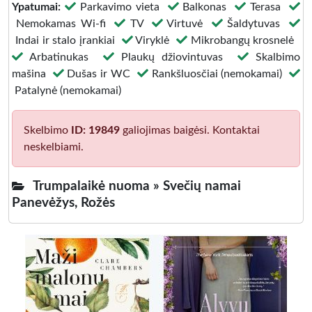
Ypatumai:
Parkavimo vieta
Balkonas
Terasa
Nemokamas Wi-fi
TV
Virtuvė
Šaldytuvas
Indai ir stalo įrankiai
Viryklė
Mikrobangų krosnelė
Arbatinukas
Plaukų džiovintuvas
Skalbimo
mašina
Dušas ir WC
Rankšluosčiai (nemokamai)
Patalynė (nemokamai)
Skelbimo
ID: 19849
galiojimas baigėsi. Kontaktai
neskelbiami.
Trumpalaikė nuoma »
Svečių namai
Panevėžys, Rožės