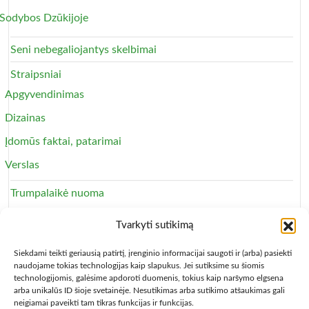
Sodybos Dzūkijoje
Seni nebegaliojantys skelbimai
Straipsniai
Apgyvendinimas
Dizainas
Įdomūs faktai, patarimai
Verslas
Trumpalaikė nuoma
Apartamentai
Tvarkyti sutikimą
Svečių namai
Siekdami teikti geriausią patirtį, įrenginio informacijai saugoti ir (arba) pasiekti
naudojame tokias technologijas kaip slapukus. Jei sutiksime su šiomis
technologijomis, galėsime apdoroti duomenis, tokius kaip naršymo elgsena
arba unikalūs ID šioje svetainėje. Nesutikimas arba sutikimo atšaukimas gali
neigiamai paveikti tam tikras funkcijas ir funkcijas.