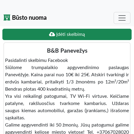
Būsto nuoma
Įdėti skelbimą
B&B Panevežys
Pasidalinti skelbimu Facebook
Siūlome trumpalaikio apgyvendinimo paslaugas
Panevėžyje. Kaina parai nuo 10€ iki 25€. Atskiri tvarkingi ir
erdvūs kambariai, pritaikyti 1/3 žmonėms po 12m²/20m²
Bendras plotas 400 kvadratinių metrų.
Yra visi reikalingi patogumai, TV Wi-Fi virtuve. Keičiame
patalyne, rakšluosčius tvarkome kambarius. Uždaras
saugus kiemas automobiliui, garažas (įrankiams,) išrašome
sąskaitas.
Galime apgyvendinti iki 50 žmonių. Jūsų patogumui galime
apgyvendinti keliose miesto vietose! Tel. +37067028020