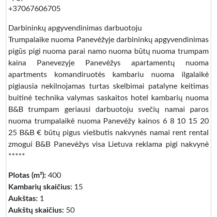
+37067606705
Darbininkų apgyvendinimas darbuotoju
Trumpalaike nuoma Panevėžyje darbininkų apgyvendinimas
pigūs pigi nuoma parai namo nuoma būtų nuoma trumpam
kaina Panevezyje Panevėžys apartamentų nuoma
apartments komandiruotės kambariu nuoma ilgalaikė
pigiausia nekilnojamas turtas skelbimai patalyne keitimas
buitinė technika valymas saskaitos hotel kambarių nuoma
B&B trumpam geriausi darbuotoju svečių namai paros
nuoma trumpalaikė nuoma Panevėžy kainos 6 8 10 15 20
25 B&B € būtų pigus viešbutis nakvynės namai rent rental
zmogui B&B Panevėžys visa Lietuva reklama pigi nakvynė
*****
Plotas (m²):
400
Kambarių skaičius:
15
Aukštas:
1
Aukštų skaičius:
50