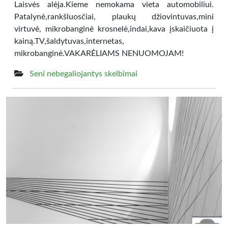
Laisvės alėja.Kieme nemokama vieta automobiliui.
Patalynė,rankšluosčiai, plaukų džiovintuvas,mini
virtuvė, mikrobanginė krosnelė,indai,kava įskaičiuota į
kainą.TV,šaldytuvas,internetas,
mikrobanginė.VAKARĖLIAMS NENUOMOJAM!
Seni nebegaliojantys skelbimai