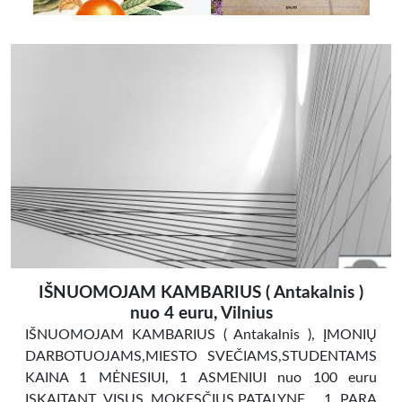
IŠNUOMOJAM KAMBARIUS ( Antakalnis )
nuo 4 euru, Vilnius
IŠNUOMOJAM KAMBARIUS ( Antakalnis ), ĮMONIŲ
DARBOTUOJAMS,MIESTO SVEČIAMS,STUDENTAMS
KAINA 1 MĖNESIUI, 1 ASMENIUI nuo 100 euru
ĮSKAITANT VISUS MOKESČIUS,PATALYNE . 1 PARA