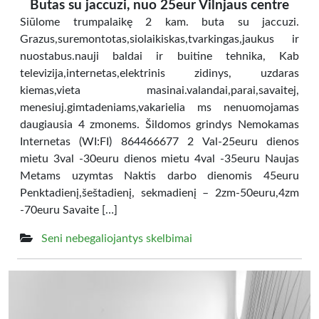
Butas su jaccuzi, nuo 25eur Vilnjaus centre
Siūlome trumpalaikę 2 kam. buta su jaccuzi.
Grazus,suremontotas,siolaikiskas,tvarkingas,jaukus ir
nuostabus.nauji baldai ir buitine tehnika, Kab
televizija,internetas,elektrinis zidinys, uzdaras
kiemas,vieta masinai.valandai,parai,savaitej,
menesiuj.gimtadeniams,vakarielia ms nenuomojamas
daugiausia 4 zmonems. Šildomos grindys Nemokamas
Internetas (WI:FI) 864466677 2 Val-25euru dienos
mietu 3val -30euru dienos mietu 4val -35euru Naujas
Metams uzymtas Naktis darbo dienomis 45euru
Penktadienį,šeštadienį, sekmadienį – 2zm-50euru,4zm
-70euru Savaite […]
Seni nebegaliojantys skelbimai