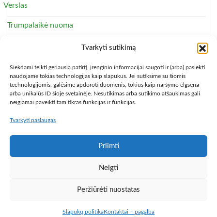
Verslas
Trumpalaikė nuoma
Apartamentai
Tvarkyti sutikimą
Svečių namai
Siekdami teikti geriausią patirtį, įrenginio informacijai saugoti ir (arba) pasiekti
naudojame tokias technologijas kaip slapukus. Jei sutiksime su šiomis
technologijomis, galėsime apdoroti duomenis, tokius kaip naršymo elgsena
arba unikalūs ID šioje svetainėje. Nesutikimas arba sutikimo atšaukimas gali
neigiamai paveikti tam tikras funkcijas ir funkcijas.
Tvarkyti paslaugas
Copyright © 2013 – 2026
Būsto nuoma
- Butų, kambarių,
apartamentų ir patalpų nuomos skelbimai
Paslaugų taisyklės
Privatumo politika
Kontaktai
Priimti
Programa Centas
Populiariausios knygos
Knygos pigiau,
Neigti
vadovėliai
Pigusskrydis.lt
Baldų mugė
Auto skelbimai
# >
Jūsų nuoroda!
< #
Peržiūrėti nuostatas
Slapukų politika
Kontaktai – pagalba