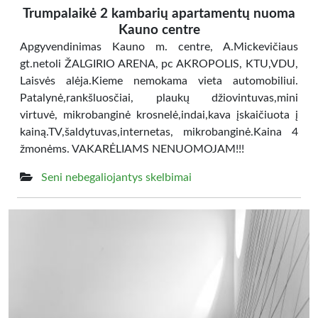
Trumpalaikė 2 kambarių apartamentų nuoma
Kauno centre
Apgyvendinimas Kauno m. centre, A.Mickevičiaus
gt.netoli ŽALGIRIO ARENA, pc AKROPOLIS, KTU,VDU,
Laisvės alėja.Kieme nemokama vieta automobiliui.
Patalynė,rankšluosčiai, plaukų džiovintuvas,mini
virtuvė, mikrobanginė krosnelė,indai,kava įskaičiuota į
kainą.TV,šaldytuvas,internetas, mikrobanginė.Kaina 4
žmonėms. VAKARĖLIAMS NENUOMOJAM!!!
Seni nebegaliojantys skelbimai