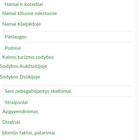
Namai ir kotedžai
Namai kituose miestuose
Namai Klaipėdoje
Paslaugos
Poilsiui
Kaimo turizmo sodybos
Sodybos Aukštaitijoje
Sodybos Dzūkijoje
Seni nebegaliojantys skelbimai
Straipsniai
Apgyvendinimas
Dizainas
Įdomūs faktai, patarimai