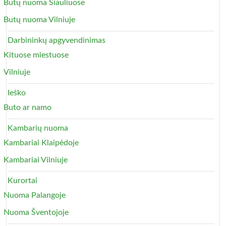
Butų nuoma Šiauliuose
Butų nuoma Vilniuje
Darbininkų apgyvendinimas
Kituose miestuose
Vilniuje
Ieško
Buto ar namo
Kambarių nuoma
Kambariai Klaipėdoje
Kambariai Vilniuje
Kurortai
Nuoma Palangoje
Nuoma Šventojoje