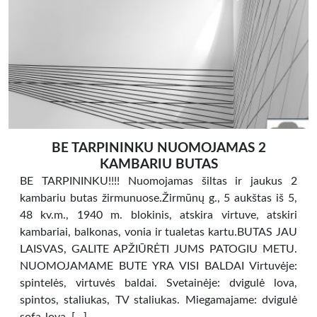
BE TARPININKU NUOMOJAMAS 2
KAMBARIU BUTAS
BE TARPININKU!!!! Nuomojamas šiltas ir jaukus 2
kambariu butas žirmunuose.Žirmūnų g., 5 aukštas iš 5,
48 kv.m., 1940 m. blokinis, atskira virtuve, atskiri
kambariai, balkonas, vonia ir tualetas kartu.BUTAS JAU
LAISVAS, GALITE APŽIŪRĖTI JUMS PATOGIU METU.
NUOMOJAMAME BUTE YRA VISI BALDAI Virtuvėje:
spintelės, virtuvės baldai. Svetainėje: dvigulė lova,
spintos, staliukas, TV staliukas. Miegamajame: dvigulė