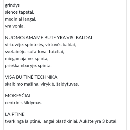
grindys
sienos tapetai,
mediniai langai,
yra vonia,
NUOMOJAMAME BUTE YRA VISI BALDAI
virtuvėje: spintelės, virtuvės baldai,
svetainėje: sofa-lova, foteliai,
miegamajame: spinta,
prieškambaryje: spinta.
VISA BUITINĖ TECHNIKA
skalbimo mašina, viryklė, šaldytuvas.
MOKESČIAI
centrinis šildymas.
LAIPTINĖ
tvarkinga laiptinė, langai plastikiniai, Aukšte yra 3 butai.