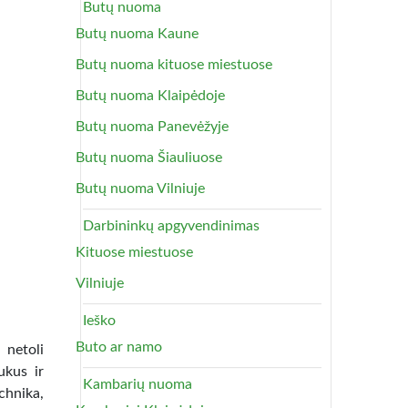
Butų nuoma
Butų nuoma Kaune
Butų nuoma kituose miestuose
Butų nuoma Klaipėdoje
Butų nuoma Panevėžyje
Butų nuoma Šiauliuose
Butų nuoma Vilniuje
Darbininkų apgyvendinimas
Kituose miestuose
Vilniuje
Ieško
Buto ar namo
 netoli
ukus ir
Kambarių nuoma
chnika,