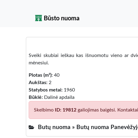
Būsto nuoma
Sveiki skubiai ieškau kas išnuomotu vieno ar dvi
mėnesiui.
Plotas (m²):
40
Aukštas:
2
Statybos metai:
1960
Būklė:
Dalinė apdaila
Skelbimo
ID: 19812
galiojimas baigėsi. Kontakta
Butų nuoma »
Butų nuoma Panevėžyje