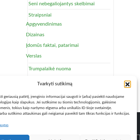
Seni nebegaliojantys skelbimai
Straipsniai
Apgyvendinimas
Dizainas
Įdomūs faktai, patarimai
Verslas
Trumpalaikė nuoma
Apartamentai
Tvarkyti sutikimą
Svečių namai
ti geriausią patirtį, įrenginio informacijai saugoti ir (arba) pasiekti naudojame
logijas kaip slapukus. Jei sutiksime su šiomis technologijomis, galėsime
menis, tokius kaip naršymo elgsena arba unikalūs ID šioje svetainėje.
rba sutikimo atšaukimas gali neigiamai paveikti tam tikras funkcijas ir funkcijas.
laugas
ų taisyklės
Privatumo politika
Kontaktai