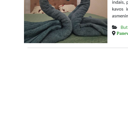
indais, 
kavos i
asmenim
But
Panev