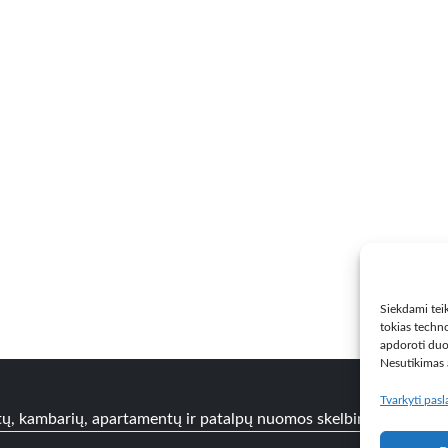
Siekdami teik
tokias techno
apdoroti duo
Nesutikimas a
Tvarkyti pas
tų, kambarių, apartamentų ir patalpų nuomos skelbimai
Paslaug