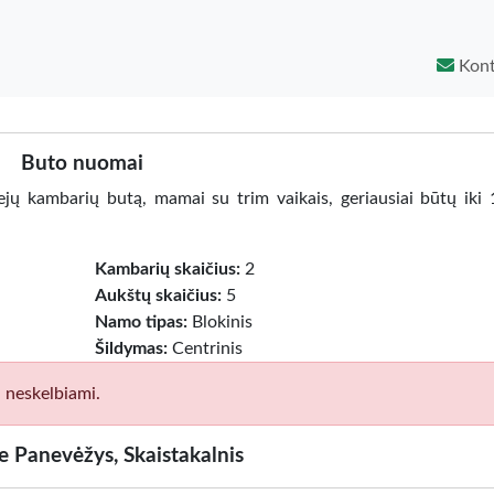
Kont
Buto nuomai
ejų kambarių butą, mamai su trim vaikais, geriausiai būtų iki
Kambarių skaičius:
2
Aukštų skaičius:
5
Namo tipas:
Blokinis
Šildymas:
Centrinis
i neskelbiami.
 Panevėžys, Skaistakalnis