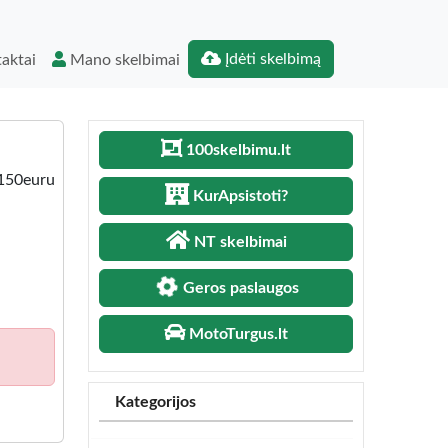
Įdėti skelbimą
aktai
Mano skelbimai
100skelbimu.lt
 150euru
KurApsistoti?
NT skelbimai
Geros paslaugos
MotoTurgus.lt
Kategorijos