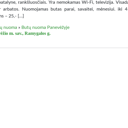
patalyne, rankšluosčiais. Yra nemokamas Wi-Fi, televizija. Visada
r arbatos. Nuomojamas butas parai, savaitei, mėnesiui. iki 4
s – 25,- […]
ų nuoma
»
Butų nuoma Panevėžyje
ėžio m. sav., Ramygalos g.