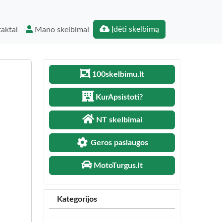
Įdėti skelbimą
aktai
Mano skelbimai
100skelbimu.lt
KurApsistoti?
NT skelbimai
Geros paslaugos
MotoTurgus.lt
Kategorijos