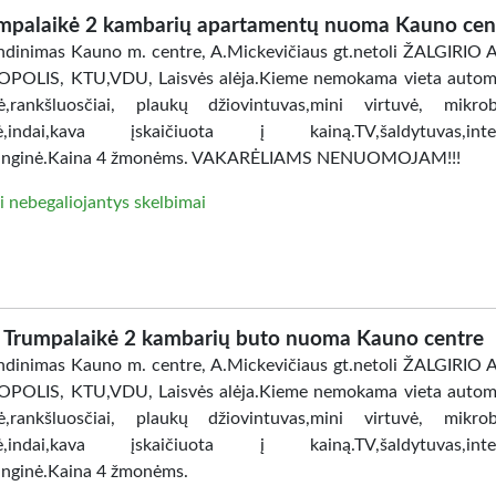
mpalaikė 2 kambarių apartamentų nuoma Kauno cen
dinimas Kauno m. centre, A.Mickevičiaus gt.netoli ŽALGIRIO
POLIS, KTU,VDU, Laisvės alėja.Kieme nemokama vieta automo
ė,rankšluosčiai, plaukų džiovintuvas,mini virtuvė, mikro
lė,indai,kava įskaičiuota į kainą.TV,šaldytuvas,inter
anginė.Kaina 4 žmonėms. VAKARĖLIAMS NENUOMOJAM!!!
i nebegaliojantys skelbimai
Trumpalaikė 2 kambarių buto nuoma Kauno centre
dinimas Kauno m. centre, A.Mickevičiaus gt.netoli ŽALGIRIO
POLIS, KTU,VDU, Laisvės alėja.Kieme nemokama vieta automo
ė,rankšluosčiai, plaukų džiovintuvas,mini virtuvė, mikro
lė,indai,kava įskaičiuota į kainą.TV,šaldytuvas,inter
nginė.Kaina 4 žmonėms.