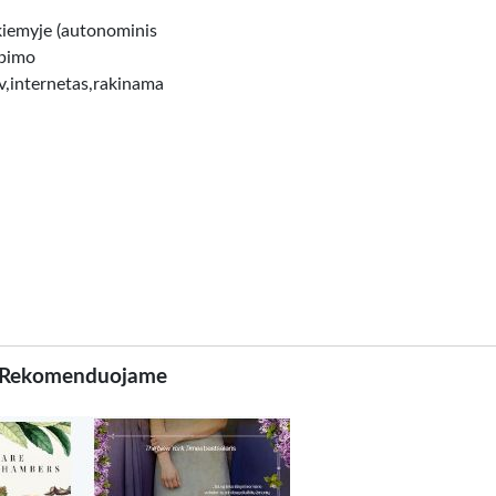
kiemyje (autonominis
lbimo
tv,internetas,rakinama
Rekomenduojame