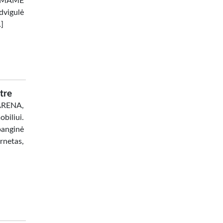
AMAME
dvigulė
…]
tre
 ARENA,
biliui.
banginė
netas,