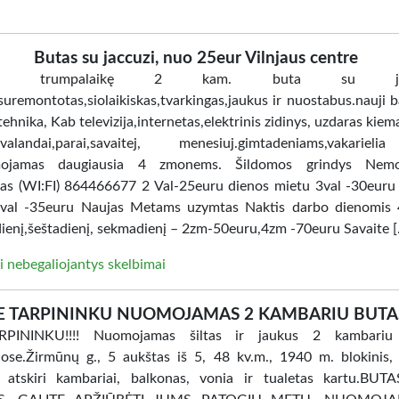
Butas su jaccuzi, nuo 25eur Vilnjaus centre
ome trumpalaikę 2 kam. buta su jacc
uremontotas,siolaikiskas,tvarkingas,jaukus ir nuostabus.nauji ba
tehnika, Kab televizija,internetas,elektrinis zidinys, uzdaras kiem
i.valandai,parai,savaitej, menesiuj.gimtadeniams,vakarie
ojamas daugiausia 4 zmonems. Šildomos grindys Nem
tas (WI:FI) 864466677 2 Val-25euru dienos mietu 3val -30euru
val -35euru Naujas Metams uzymtas Naktis darbo dienomis 
ienį,šeštadienį, sekmadienį – 2zm-50euru,4zm -70euru Savaite 
i nebegaliojantys skelbimai
E TARPININKU NUOMOJAMAS 2 KAMBARIU BUTA
PININKU!!!! Nuomojamas šiltas ir jaukus 2 kambariu
ose.Žirmūnų g., 5 aukštas iš 5, 48 kv.m., 1940 m. blokinis, 
, atskiri kambariai, balkonas, vonia ir tualetas kartu.BU