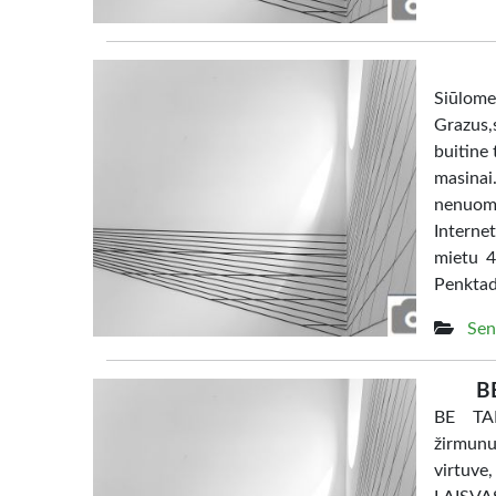
Siūl
Grazus,s
buitine 
masina
nenuom
Interne
mietu 4
Penktad
Sen
B
BE TAR
žirmunu
virtuve