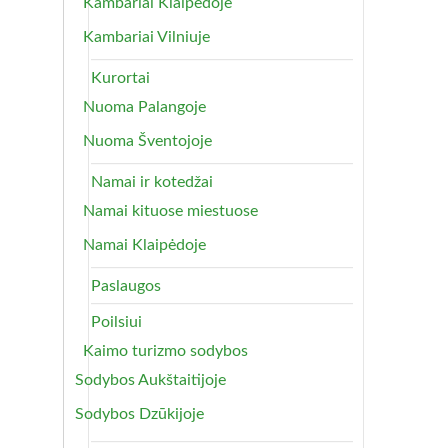
Kambariai Klaipėdoje
Kambariai Vilniuje
Kurortai
Nuoma Palangoje
Nuoma Šventojoje
Namai ir kotedžai
Namai kituose miestuose
Namai Klaipėdoje
Paslaugos
Poilsiui
Kaimo turizmo sodybos
Sodybos Aukštaitijoje
Sodybos Dzūkijoje