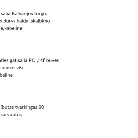
salia Kalvarijos turgu.
s durys,baldai,skalbimo
le,kabeline
es gat.salia PC „IKI’ buves
inamas,visi
beline
(butas tvarkingas,80
a,sarvuotos