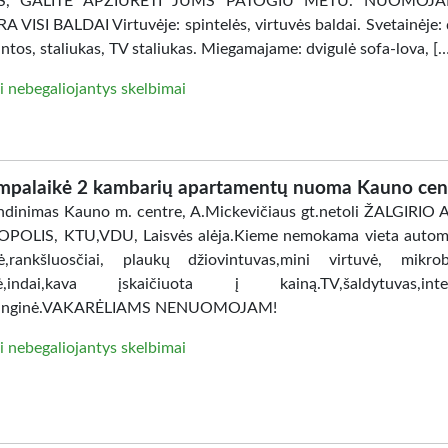
AS, GALITE APŽIŪRĖTI JUMS PATOGIU METU. NUOMOJ
 VISI BALDAI Virtuvėje: spintelės, virtuvės baldai. Svetainėje: 
intos, staliukas, TV staliukas. Miegamajame: dvigulė sofa-lova, [
i nebegaliojantys skelbimai
mpalaikė 2 kambarių apartamentų nuoma Kauno cen
dinimas Kauno m. centre, A.Mickevičiaus gt.netoli ŽALGIRIO
POLIS, KTU,VDU, Laisvės alėja.Kieme nemokama vieta automo
ė,rankšluosčiai, plaukų džiovintuvas,mini virtuvė, mikro
lė,indai,kava įskaičiuota į kainą.TV,šaldytuvas,inter
anginė.VAKARĖLIAMS NENUOMOJAM!
i nebegaliojantys skelbimai