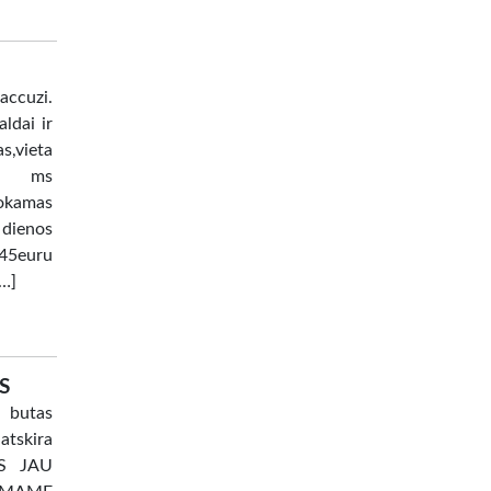
uzi.
ldai ir
as,vieta
lia ms
okamas
 dienos
45euru
[…]
S
 butas
atskira
TAS JAU