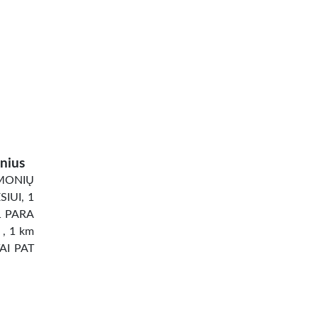
nius
ONIŲ
IUI, 1
1 PARA
 , 1 km
TAI PAT