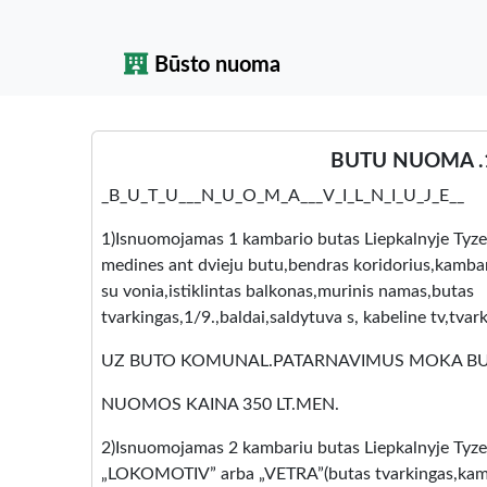
Būsto nuoma
BUTU NUOMA .1
_B_U_T_U___N_U_O_M_A___V_I_L_N_I_U_J_E__
1)Isnuomojamas 1 kambario butas Liepkalnyje Tyze
medines ant dvieju butu,bendras koridorius,kambar
su vonia,istiklintas balkonas,murinis namas,butas
tvarkingas,1/9.,baldai,saldytuva s, kabeline tv,tvark
UZ BUTO KOMUNAL.PATARNAVIMUS MOKA BUT
NUOMOS KAINA 350 LT.MEN.
2)Isnuomojamas 2 kambariu butas Liepkalnyje Tyze
„LOKOMOTIV” arba „VETRA”(butas tvarkingas,kamba