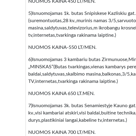
NUOMOS KAINA 450 LT/MEN.
5)Isnuomojamas 1k. butas Snipiskese Kazliskiu gat. 
(suremontuotas,28 kv.,murinis namas 3/5,sarvuoto
masina,saldytuvas,televizorius,m ikrobangu krosne
tv,internetas,tvarkinga rakinama laiptine.)
NUOMOS KAINA-550 LT/MEN.
6)Isnuomojamas 3 kambariu butas Zirmunuose,Minti
„MINSKAS”(Butas tvarkingas,vienas kambarys pere
baldai,saldytuvas,skalbimo masina,balkonas,3/5,ka
TV,internetas,tvarkinga rakinama laiptine.)
NUOMOS KAINA 650 LT.MEN.
7)Isnuomojamas 3k. butas Senamiestyje Kauno gat.
kv.,visi kambariai atskiri,visi baldai,buitine technik
durys,plastikiniai langai,kabeline tv,internetas.)
NUOMOS KAINA 700 LT/MEN.