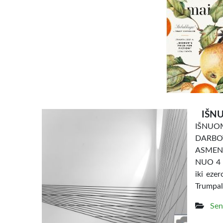
IŠNU
IŠNU
DARBO
ASMENI
NUO 4 e
iki eze
Trumpal
Sen