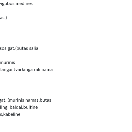
,dvigubos medines
as.)
os gat.(butas salia
,murinis
 langai,tvarkinga rakinama
gat. (murinis namas,butas
lingi baldai,buitine
s,kabeline