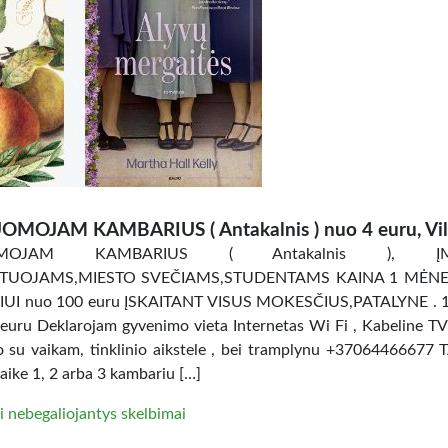
OMOJAM KAMBARIUS ( Antakalnis ) nuo 4 euru, Vil
OMOJAM KAMBARIUS ( Antakalnis ), ĮM
TUOJAMS,MIESTO SVEČIAMS,STUDENTAMS KAINA 1 MĖNES
UI nuo 100 euru ĮSKAITANT VISUS MOKESČIUS,PATALYNE . 
uru Deklarojam gyvenimo vieta Internetas Wi Fi , Kabeline TV
ro su vaikam, tinklinio aikstele , bei tramplynu +37064466677 
aike 1, 2 arba 3 kambariu […]
i nebegaliojantys skelbimai