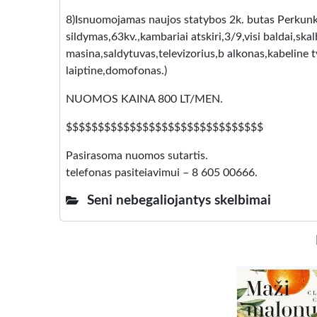
8)Isnuomojamas naujos statybos 2k. butas Perkun
sildymas,63kv.,kambariai atskiri,3/9,visi baldai,ska
masina,saldytuvas,televizorius,b alkonas,kabeline 
laiptine,domofonas.)
NUOMOS KAINA 800 LT/MEN.
$$$$$$$$$$$$$$$$$$$$$$$$$$$$$$$
Pasirasoma nuomos sutartis.
telefonas pasiteiavimui – 8 605 00666.
Seni nebegaliojantys skelbimai