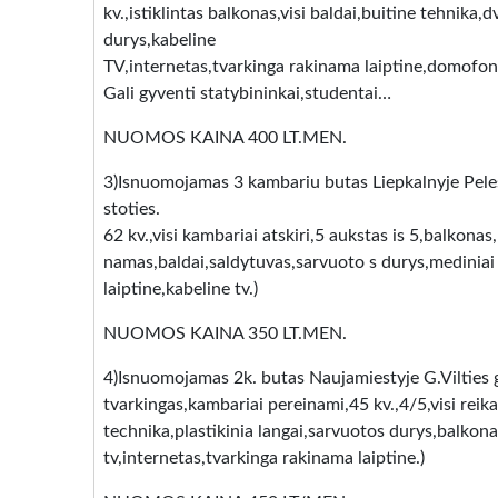
kv.,istiklintas balkonas,visi baldai,buitine tehnika
durys,kabeline
TV,internetas,tvarkinga rakinama laiptine,domofon
Gali gyventi statybininkai,studentai…
NUOMOS KAINA 400 LT.MEN.
3)Isnuomojamas 3 kambariu butas Liepkalnyje Peles
stoties.
62 kv.,visi kambariai atskiri,5 aukstas is 5,balkonas
namas,baldai,saldytuvas,sarvuoto s durys,mediniai
laiptine,kabeline tv.)
NUOMOS KAINA 350 LT.MEN.
4)Isnuomojamas 2k. butas Naujamiestyje G.Vilties 
tvarkingas,kambariai pereinami,45 kv.,4/5,visi reika
technika,plastikinia langai,sarvuotos durys,balkona
tv,internetas,tvarkinga rakinama laiptine.)