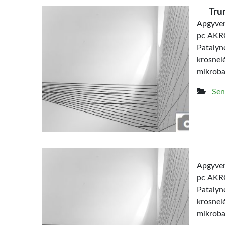
Tru
Apgyven
pc AKRO
Patalyn
krosne
mikrob
Sen
Apgyven
pc AKRO
Patalyn
krosne
mikroba