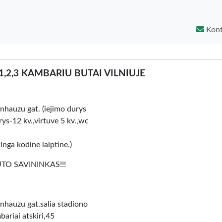
Kont
,2,3 KAMBARIU BUTAI VILNIUJE
nhauzu gat. (iejimo durys
ys-12 kv.,virtuve 5 kv.,wc
inga kodine laiptine.)
O SAVININKAS!!!
nhauzu gat.salia stadiono
riai atskiri,45