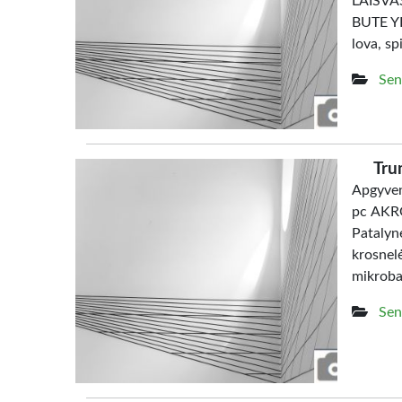
LAISV
BUTE YRA
lova, sp
Sen
Tru
Apgyven
pc AKRO
Patalyn
krosne
mikrob
Sen