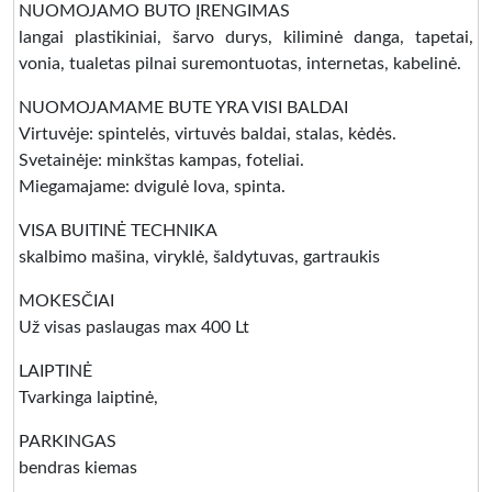
NUOMOJAMO BUTO ĮRENGIMAS
langai plastikiniai, šarvo durys, kiliminė danga, tapetai,
vonia, tualetas pilnai suremontuotas, internetas, kabelinė.
NUOMOJAMAME BUTE YRA VISI BALDAI
Virtuvėje: spintelės, virtuvės baldai, stalas, kėdės.
Svetainėje: minkštas kampas, foteliai.
Miegamajame: dvigulė lova, spinta.
VISA BUITINĖ TECHNIKA
skalbimo mašina, viryklė, šaldytuvas, gartraukis
MOKESČIAI
Už visas paslaugas max 400 Lt
LAIPTINĖ
Tvarkinga laiptinė,
PARKINGAS
bendras kiemas