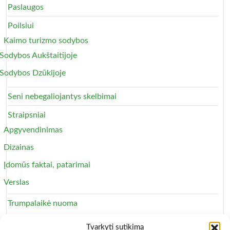
Paslaugos
Poilsiui
Kaimo turizmo sodybos
Sodybos Aukštaitijoje
Sodybos Dzūkijoje
Seni nebegaliojantys skelbimai
Straipsniai
Apgyvendinimas
Dizainas
Įdomūs faktai, patarimai
Verslas
Trumpalaikė nuoma
Apartamentai
Tvarkyti sutikimą