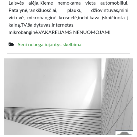
Laisvės alėja.Kieme nemokama vieta automobiliui.
Patalynė,rankšluosčiai, plaukų džiovintuvas,mini
virtuvė, mikrobanginė krosnelė,indai,kava įskaičiuota į
kainą.TV,šaldytuvas,internetas,
mikrobanginė.VAKARĖLIAMS NENUOMOJAM!
Seni nebegaliojantys skelbimai