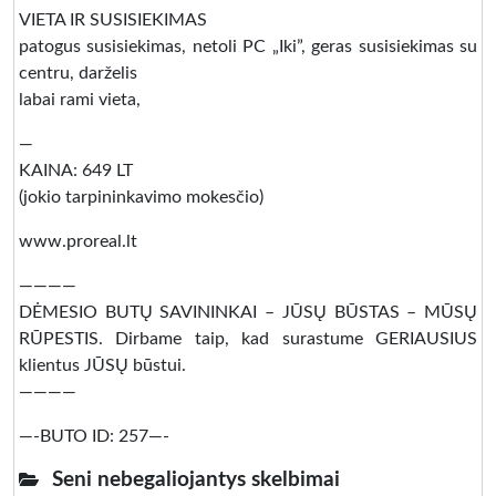
VIETA IR SUSISIEKIMAS
patogus susisiekimas, netoli PC „Iki”, geras susisiekimas su
centru, darželis
labai rami vieta,
—
KAINA: 649 LT
(jokio tarpininkavimo mokesčio)
www.proreal.lt
————
DĖMESIO BUTŲ SAVININKAI – JŪSŲ BŪSTAS – MŪSŲ
RŪPESTIS. Dirbame taip, kad surastume GERIAUSIUS
klientus JŪSŲ būstui.
————
—-BUTO ID: 257—-
Seni nebegaliojantys skelbimai