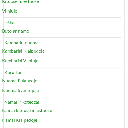
Kituose miestuose
Vilniuje
Ieško
Buto ar namo
Kambarių nuoma
Kambariai Klaipėdoje
Kambariai Vilniuje
Kurortai
Nuoma Palangoje
Nuoma Šventojoje
Namai ir kotedžai
Namai kituose miestuose
Namai Klaipėdoje