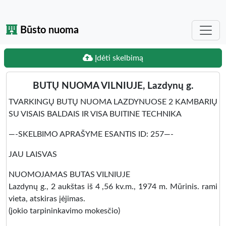
Būsto nuoma
Įdėti skelbimą
BUTŲ NUOMA VILNIUJE, Lazdynų g.
TVARKINGŲ BUTŲ NUOMA LAZDYNUOSE 2 KAMBARIŲ
SU VISAIS BALDAIS IR VISA BUITINE TECHNIKA
—-SKELBIMO APRAŠYME ESANTIS ID: 257—-
JAU LAISVAS
NUOMOJAMAS BUTAS VILNIUJE
Lazdynų g., 2 aukštas iš 4 ,56 kv.m., 1974 m. Mūrinis. rami
vieta, atskiras įėjimas.
(jokio tarpininkavimo mokesčio)