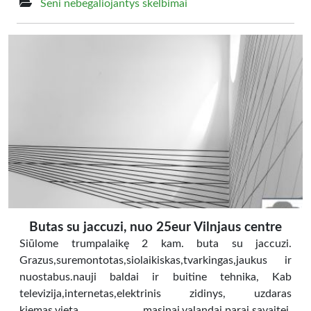
Seni nebegaliojantys skelbimai
Butas su jaccuzi, nuo 25eur Vilnjaus centre
Siūlome trumpalaikę 2 kam. buta su jaccuzi.
Grazus,suremontotas,siolaikiskas,tvarkingas,jaukus ir
nuostabus.nauji baldai ir buitine tehnika, Kab
televizija,internetas,elektrinis zidinys, uzdaras
kiemas,vieta masinai.valandai,parai,savaitej,