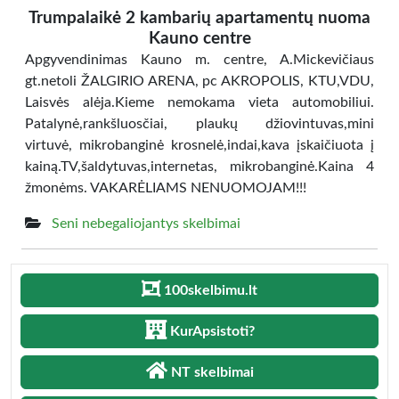
Trumpalaikė 2 kambarių apartamentų nuoma
Kauno centre
Apgyvendinimas Kauno m. centre, A.Mickevičiaus
gt.netoli ŽALGIRIO ARENA, pc AKROPOLIS, KTU,VDU,
Laisvės alėja.Kieme nemokama vieta automobiliui.
Patalynė,rankšluosčiai, plaukų džiovintuvas,mini
virtuvė, mikrobanginė krosnelė,indai,kava įskaičiuota į
kainą.TV,šaldytuvas,internetas, mikrobanginė.Kaina 4
žmonėms. VAKARĖLIAMS NENUOMOJAM!!!
Seni nebegaliojantys skelbimai
100skelbimu.lt
KurApsistoti?
NT skelbimai