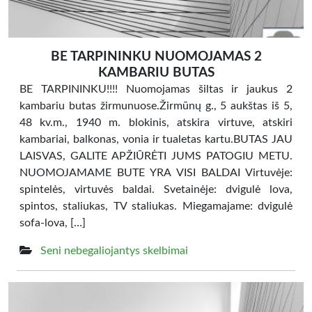
BE TARPININKU NUOMOJAMAS 2
KAMBARIU BUTAS
BE TARPININKU!!!! Nuomojamas šiltas ir jaukus 2
kambariu butas žirmunuose.Žirmūnų g., 5 aukštas iš 5,
48 kv.m., 1940 m. blokinis, atskira virtuve, atskiri
kambariai, balkonas, vonia ir tualetas kartu.BUTAS JAU
LAISVAS, GALITE APŽIŪRĖTI JUMS PATOGIU METU.
NUOMOJAMAME BUTE YRA VISI BALDAI Virtuvėje:
spintelės, virtuvės baldai. Svetainėje: dvigulė lova,
spintos, staliukas, TV staliukas. Miegamajame: dvigulė
sofa-lova, […]
Seni nebegaliojantys skelbimai