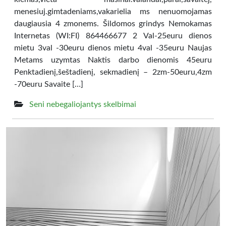
menesiuj.gimtadeniams,vakarielia ms nenuomojamas
daugiausia 4 zmonems. Šildomos grindys Nemokamas
Internetas (WI:FI) 864466677 2 Val-25euru dienos
mietu 3val -30euru dienos mietu 4val -35euru Naujas
Metams uzymtas Naktis darbo dienomis 45euru
Penktadienį,šeštadienį, sekmadienį – 2zm-50euru,4zm
-70euru Savaite […]
Seni nebegaliojantys skelbimai