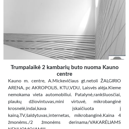
Trumpalaikė 2 kambarių buto nuoma Kauno
centre
Kauno m. centre, A.Mickevičiaus gt.netoli ŽALGIRIO
ARENA, pc AKROPOLIS, KTU,VDU, Laisvės alėja.Kieme
nemokama vieta automobiliui. Patalynė,rankšluosčiai,
plaukų džiovintuvas,mini virtuvė, mikrobanginė
krosnelė,indai,kava įskaičiuota į
kainą.TV,šaldytuvas,internetas, mikrobanginė.Kaina 4
žmonėms./2 žmonėms derinama/VAKARĖLIAMS