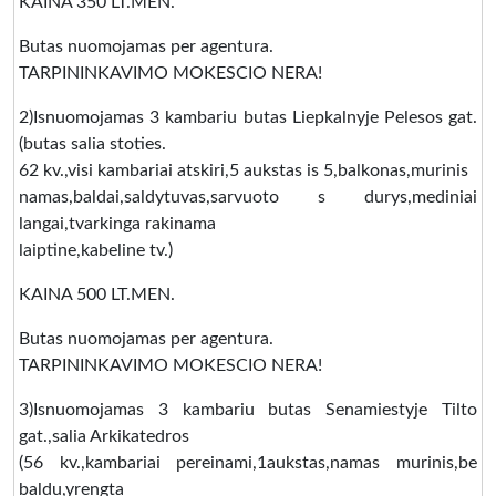
KAINA 350 LT.MEN.
Butas nuomojamas per agentura.
TARPININKAVIMO MOKESCIO NERA!
2)Isnuomojamas 3 kambariu butas Liepkalnyje Pelesos gat.
(butas salia stoties.
62 kv.,visi kambariai atskiri,5 aukstas is 5,balkonas,murinis
namas,baldai,saldytuvas,sarvuoto s durys,mediniai
langai,tvarkinga rakinama
laiptine,kabeline tv.)
KAINA 500 LT.MEN.
Butas nuomojamas per agentura.
TARPININKAVIMO MOKESCIO NERA!
3)Isnuomojamas 3 kambariu butas Senamiestyje Tilto
gat.,salia Arkikatedros
(56 kv.,kambariai pereinami,1aukstas,namas murinis,be
baldu,yrengta