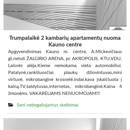
Trumpalaikė 2 kambarių apartamentų nuoma
Kauno centre
Apgyvendinimas Kauno m. centre, A.Mickevičiaus
gt.netoli ŽALGIRIO ARENA, pc AKROPOLIS, KTU,VDU,
Laisvės alėja.Kieme nemokama vieta automobiliui.
Patalynė,rankšluosčiai, plaukų džiovintuvas,mini
virtuvė, mikrobanginė krosnelė,indai,kava įskaičiuota į
kainą.TV,šaldytuvas,internetas, mikrobanginė.Kaina 4
žmonėms. VAKARĖLIAMS NENUOMOJAM!!!
Seni nebegaliojantys skelbimai