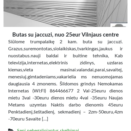
Butas su jaccuzi, nuo 25eur Vilnjaus centre
Siūlome trumpalaikę 2 kam. buta su jaccuzi.
Grazus,suremontotas,siolaikiskas,tvarkingas,jaukus ir
nuostabus.nauji baldai ir buitine tehnika, Kab
televizija,internetas,elektrinis zidinys, uzdaras
kiemas,vieta masinai.valandai,parai,savaitej,
menesiuj.gimtadeniams,vakarielia ms nenuomojamas
daugiausia 4 zmonems. Šildomos grindys Nemokamas
Internetas (WI:FI) 864466677 2 Val-25euru dienos
mietu 3val -30euru dienos mietu 4val -35euru Naujas
Metams uzymtas Naktis darbo dienomis 45euru
Penktadienį,šeštadienį, sekmadienį – 2zm-50euru,4zm
-70euru Savaite […]
Seni nebegaliojantys skelbimai