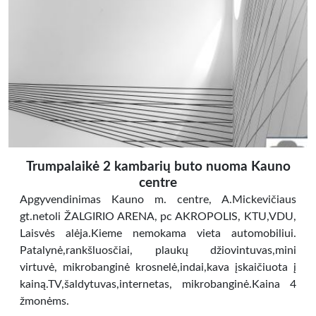
Trumpalaikė 2 kambarių buto nuoma Kauno
centre
Apgyvendinimas Kauno m. centre, A.Mickevičiaus
gt.netoli ŽALGIRIO ARENA, pc AKROPOLIS, KTU,VDU,
Laisvės alėja.Kieme nemokama vieta automobiliui.
Patalynė,rankšluosčiai, plaukų džiovintuvas,mini
virtuvė, mikrobanginė krosnelė,indai,kava įskaičiuota į
kainą.TV,šaldytuvas,internetas, mikrobanginė.Kaina 4
žmonėms.