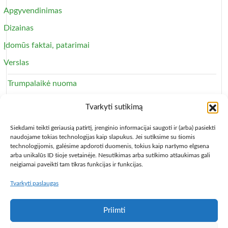
Apgyvendinimas
Dizainas
Įdomūs faktai, patarimai
Verslas
Trumpalaikė nuoma
Apartamentai
Tvarkyti sutikimą
Svečių namai
Siekdami teikti geriausią patirtį, įrenginio informacijai saugoti ir (arba) pasiekti
naudojame tokias technologijas kaip slapukus. Jei sutiksime su šiomis
technologijomis, galėsime apdoroti duomenis, tokius kaip naršymo elgsena
arba unikalūs ID šioje svetainėje. Nesutikimas arba sutikimo atšaukimas gali
neigiamai paveikti tam tikras funkcijas ir funkcijas.
Tvarkyti paslaugas
Copyright © 2013 – 2026
Būsto nuoma
- Butų, kambarių,
apartamentų ir patalpų nuomos skelbimai
Paslaugų taisyklės
Privatumo politika
Kontaktai
Priimti
Programa Centas
Populiariausios knygos
Knygos pigiau,