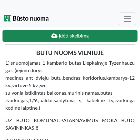
Būsto nuoma
Įdėti skelbimą
BUTU NUOMS VILNIUJE
1)Isnuomojamas 1 kambario butas Liepkalnyje Tyzenhauzu
gat. (iejimo durys
medines ant dvieju butu,bendras koridorius,kambarys-12
kv.,virtuve 5 kv.,wc
su vonia,istiklintas balkonas,murinis namas,butas
tvarkingas,1/9.,baldai,saldytuva s, kabeline tv,tvarkinga
kodine laiptine.)
UZ BUTO KOMUNAL.PATARNAVIMUS MOKA BUTO
SAVININKAS!!!