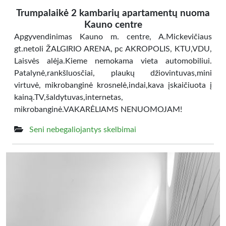
Trumpalaikė 2 kambarių apartamentų nuoma
Kauno centre
Apgyvendinimas Kauno m. centre, A.Mickevičiaus
gt.netoli ŽALGIRIO ARENA, pc AKROPOLIS, KTU,VDU,
Laisvės alėja.Kieme nemokama vieta automobiliui.
Patalynė,rankšluosčiai, plaukų džiovintuvas,mini
virtuvė, mikrobanginė krosnelė,indai,kava įskaičiuota į
kainą.TV,šaldytuvas,internetas,
mikrobanginė.VAKARĖLIAMS NENUOMOJAM!
Seni nebegaliojantys skelbimai