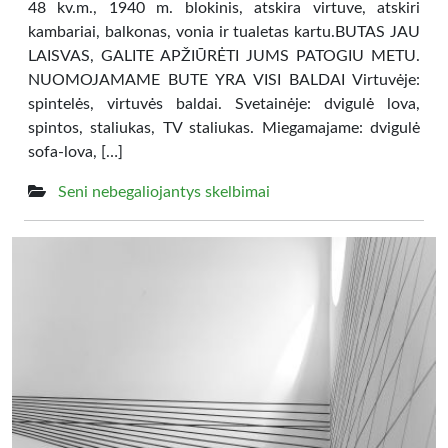
48 kv.m., 1940 m. blokinis, atskira virtuve, atskiri
kambariai, balkonas, vonia ir tualetas kartu.BUTAS JAU
LAISVAS, GALITE APŽIŪRĖTI JUMS PATOGIU METU.
NUOMOJAMAME BUTE YRA VISI BALDAI Virtuvėje:
spintelės, virtuvės baldai. Svetainėje: dvigulė lova,
spintos, staliukas, TV staliukas. Miegamajame: dvigulė
sofa-lova, […]
Seni nebegaliojantys skelbimai