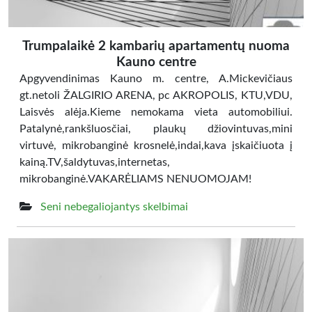
Trumpalaikė 2 kambarių apartamentų nuoma
Kauno centre
Apgyvendinimas Kauno m. centre, A.Mickevičiaus
gt.netoli ŽALGIRIO ARENA, pc AKROPOLIS, KTU,VDU,
Laisvės alėja.Kieme nemokama vieta automobiliui.
Patalynė,rankšluosčiai, plaukų džiovintuvas,mini
virtuvė, mikrobanginė krosnelė,indai,kava įskaičiuota į
kainą.TV,šaldytuvas,internetas,
mikrobanginė.VAKARĖLIAMS NENUOMOJAM!
Seni nebegaliojantys skelbimai