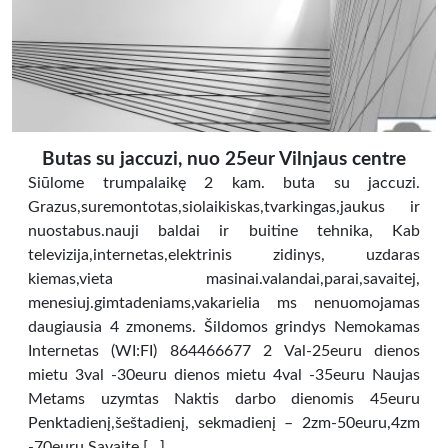
Butas su jaccuzi, nuo 25eur Vilnjaus centre
Siūlome trumpalaikę 2 kam. buta su jaccuzi.
Grazus,suremontotas,siolaikiskas,tvarkingas,jaukus ir
nuostabus.nauji baldai ir buitine tehnika, Kab
televizija,internetas,elektrinis zidinys, uzdaras
kiemas,vieta masinai.valandai,parai,savaitej,
menesiuj.gimtadeniams,vakarielia ms nenuomojamas
daugiausia 4 zmonems. Šildomos grindys Nemokamas
Internetas (WI:FI) 864466677 2 Val-25euru dienos
mietu 3val -30euru dienos mietu 4val -35euru Naujas
Metams uzymtas Naktis darbo dienomis 45euru
Penktadienį,šeštadienį, sekmadienį – 2zm-50euru,4zm
-70euru Savaite […]