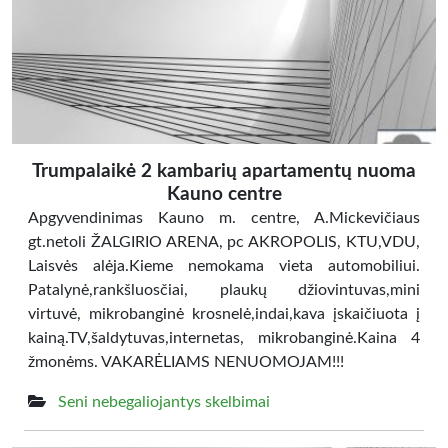
Trumpalaikė 2 kambarių apartamentų nuoma
Kauno centre
Apgyvendinimas Kauno m. centre, A.Mickevičiaus
gt.netoli ŽALGIRIO ARENA, pc AKROPOLIS, KTU,VDU,
Laisvės alėja.Kieme nemokama vieta automobiliui.
Patalynė,rankšluosčiai, plaukų džiovintuvas,mini
virtuvė, mikrobanginė krosnelė,indai,kava įskaičiuota į
kainą.TV,šaldytuvas,internetas, mikrobanginė.Kaina 4
žmonėms. VAKARĖLIAMS NENUOMOJAM!!!
Seni nebegaliojantys skelbimai