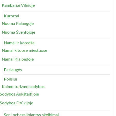
Kambariai Vilniuje
Kurortai
Nuoma Palangoje
Nuoma Šventojoje
Namai ir kotedžai
Namai kituose miestuose
Namai Klaipėdoje
Paslaugos
Poilsiui
Kaimo turizmo sodybos
Sodybos Aukštaitijoje
Sodybos Dzūkijoje
Seni nebegaliojantys skelbimai