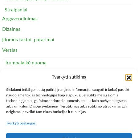
Straipsniai
Apgyvendinimas
Dizainas
Įdomūs faktai, patarimai
Verslas
Trumpalaikė nuoma
Apartamentai
Tvarkyti sutikimą
Svečių namai
Siekdami teikti geriausią patirtį, įrenginio informacijai saugoti ir (arba) pasiekti
naudojame tokias technologijas kaip slapukus. Jei sutiksime su šiomis
technologijomis, galėsime apdoroti duomenis, tokius kaip naršymo elgsena
arba unikalūs ID šioje svetainėje. Nesutikimas arba sutikimo atšaukimas gali
neigiamai paveikti tam tikras funkcijas ir funkcijas.
Tvarkyti paslaugas
Copyright © 2013 – 2026
Būsto nuoma
- Butų, kambarių,
apartamentų ir patalpų nuomos skelbimai
Paslaugų taisyklės