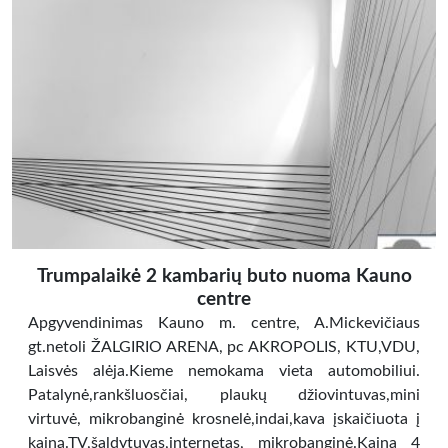
Trumpalaikė 2 kambarių buto nuoma Kauno
centre
Apgyvendinimas Kauno m. centre, A.Mickevičiaus
gt.netoli ŽALGIRIO ARENA, pc AKROPOLIS, KTU,VDU,
Laisvės alėja.Kieme nemokama vieta automobiliui.
Patalynė,rankšluosčiai, plaukų džiovintuvas,mini
virtuvė, mikrobanginė krosnelė,indai,kava įskaičiuota į
kainą.TV,šaldytuvas,internetas, mikrobanginė.Kaina 4