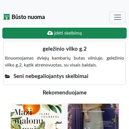
Būsto nuoma
Įdėti skelbimą
geležinio vilko g.2
Išnuomojamas dviejų kambarių butas vilniuje, geležinio
vilko g.2, kątik atrenovuotas, su visais baldais.
Seni nebegaliojantys skelbimai
Rekomenduojame