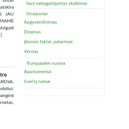
 butas
Seni nebegaliojantys skelbimai
atskira
Straipsniai
TAS JAU
AMAME
Apgyvendinimas
dvigulė
Dizainas
…]
Įdomūs faktai, patarimai
Verslas
Trumpalaikė nuoma
Apartamentai
tre
Svečių namai
 ARENA,
biliui.
banginė
netas,