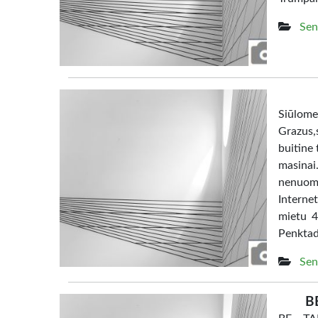
Sen
Siūl
Grazus,s
buitine 
masina
nenuom
Interne
mietu 4
Penktad
Sen
B