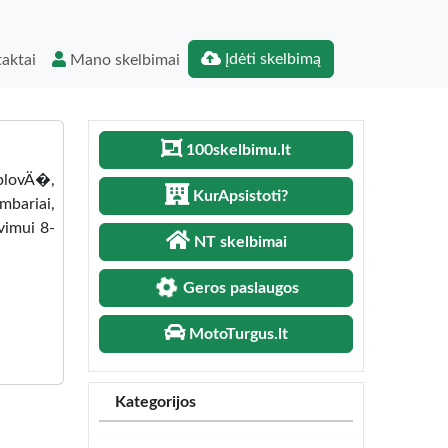
Įdėti skelbimą
aktai
Mano skelbimai
100skelbimu.lt
aplovÄ�,
KurApsistoti?
mbariai,
vimui 8-
NT skelbimai
Geros paslaugos
MotoTurgus.lt
Kategorijos