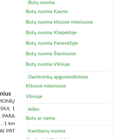
Butų nuoma
Butų nuoma Kaune
Butų nuoma kituose miestuose
Butų nuoma Klaipėdoje
Butų nuoma Panevėžyje
Butų nuoma Šiauliuose
Butų nuoma Vilniuje
Darbininkų apgyvendinimas
Kituose miestuose
nius
Vilniuje
ONIŲ
IUI, 1
Ieško
1 PARA
Buto ar namo
 , 1 km
TAI PAT
Kambarių nuoma