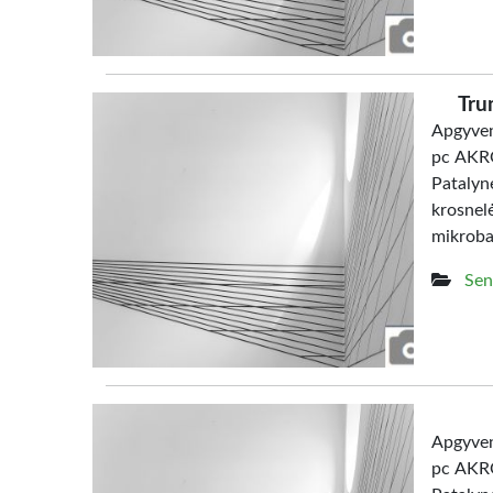
Tru
Apgyven
pc AKRO
Patalyn
krosne
mikrob
Sen
Apgyven
pc AKRO