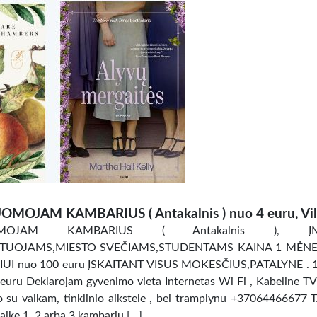
OMOJAM KAMBARIUS ( Antakalnis ) nuo 4 euru, Vil
OMOJAM KAMBARIUS ( Antakalnis ), ĮM
TUOJAMS,MIESTO SVEČIAMS,STUDENTAMS KAINA 1 MĖNES
UI nuo 100 euru ĮSKAITANT VISUS MOKESČIUS,PATALYNE . 
uru Deklarojam gyvenimo vieta Internetas Wi Fi , Kabeline TV
ro su vaikam, tinklinio aikstele , bei tramplynu +37064466677 
aike 1, 2 arba 3 kambariu […]