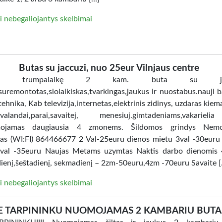
i nebegaliojantys skelbimai
Butas su jaccuzi, nuo 25eur Vilnjaus centre
ome trumpalaikę 2 kam. buta su jacc
uremontotas,siolaikiskas,tvarkingas,jaukus ir nuostabus.nauji ba
tehnika, Kab televizija,internetas,elektrinis zidinys, uzdaras kiem
i.valandai,parai,savaitej, menesiuj.gimtadeniams,vakarie
ojamas daugiausia 4 zmonems. Šildomos grindys Nem
tas (WI:FI) 864466677 2 Val-25euru dienos mietu 3val -30euru
val -35euru Naujas Metams uzymtas Naktis darbo dienomis 
ienį,šeštadienį, sekmadienį – 2zm-50euru,4zm -70euru Savaite 
i nebegaliojantys skelbimai
E TARPININKU NUOMOJAMAS 2 KAMBARIU BUTA