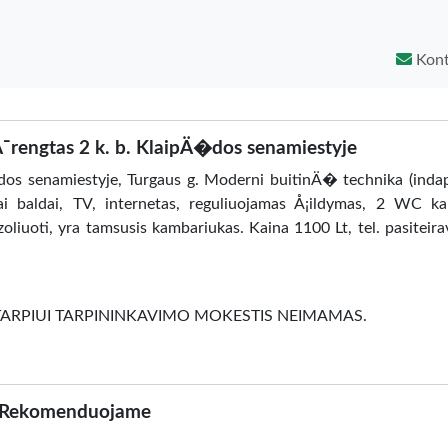
Kont
¯rengtas 2 k. b. KlaipÄ�dos senamiestyje
dos senamiestyje, Turgaus g. Moderni buitinÄ� technika (ind
i baldai, TV, internetas, reguliuojamas Å¡ildymas, 2 WC ka
liuoti, yra tamsusis kambariukas. Kaina 1100 Lt, tel. pasiteira
ARPIUI TARPININKAVIMO MOKESTIS NEIMAMAS.
Rekomenduojame