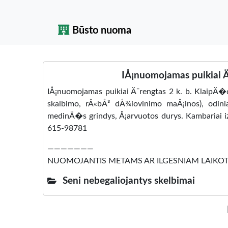
Būsto nuoma
IÅ¡nuomojamas puikiai Ä
IÅ¡nuomojamas puikiai Ä¯rengtas 2 k. b. KlaipÄ�
skalbimo, rÅ«bÅ³ dÅ¾iovinimo maÅ¡inos), odinia
medinÄ�s grindys, Å¡arvuotos durys. Kambariai izo
615-98781
———————
NUOMOJANTIS METAMS AR ILGESNIAM LAIKOT
Seni nebegaliojantys skelbimai