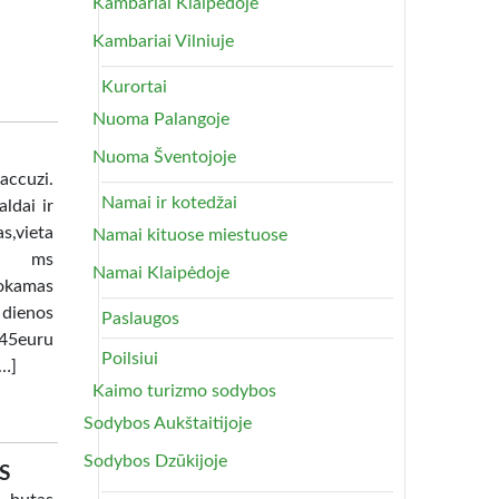
Kambariai Klaipėdoje
Kambariai Vilniuje
Kurortai
Nuoma Palangoje
Nuoma Šventojoje
uzi.
Namai ir kotedžai
ldai ir
as,vieta
Namai kituose miestuose
lia ms
Namai Klaipėdoje
okamas
 dienos
Paslaugos
45euru
Poilsiui
[…]
Kaimo turizmo sodybos
Sodybos Aukštaitijoje
Sodybos Dzūkijoje
S