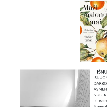
IŠNU
IŠNU
DARBO
ASMENI
NUO 4 e
iki eze
Trumpal