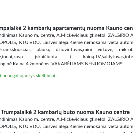
mpalaikė 2 kambarių apartamentų nuoma Kauno cen
dinimas Kauno m. centre, A.Mickevičiaus gt.netoli ŽALGIRIO
POLIS, KTU,VDU, Laisvės alėja.Kieme nemokama vieta automo
ė,rankšluosčiai, plaukų džiovintuvas,mini virtuvė, mikro
lė,indai,kava įskaičiuota į kainą.TV,šaldytuvas,inter
anginė.Kaina 4 žmonėms. VAKARĖLIAMS NENUOMOJAM!!!
i nebegaliojantys skelbimai
Trumpalaikė 2 kambarių buto nuoma Kauno centre
dinimas Kauno m. centre, A.Mickevičiaus gt.netoli ŽALGIRIO
POLIS, KTU,VDU, Laisvės alėja.Kieme nemokama vieta automo