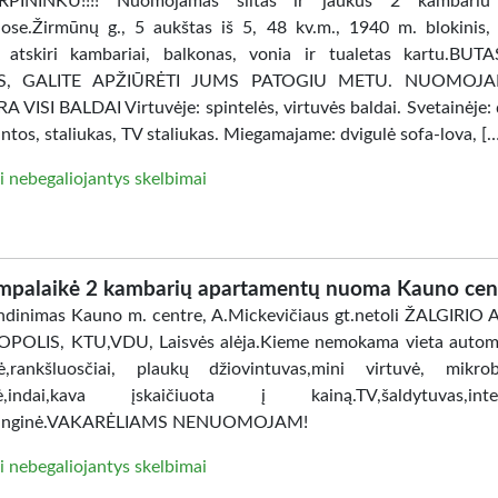
PININKU!!!! Nuomojamas šiltas ir jaukus 2 kambariu
ose.Žirmūnų g., 5 aukštas iš 5, 48 kv.m., 1940 m. blokinis, 
, atskiri kambariai, balkonas, vonia ir tualetas kartu.BU
AS, GALITE APŽIŪRĖTI JUMS PATOGIU METU. NUOMOJ
 VISI BALDAI Virtuvėje: spintelės, virtuvės baldai. Svetainėje: 
intos, staliukas, TV staliukas. Miegamajame: dvigulė sofa-lova, [
i nebegaliojantys skelbimai
mpalaikė 2 kambarių apartamentų nuoma Kauno cen
dinimas Kauno m. centre, A.Mickevičiaus gt.netoli ŽALGIRIO
POLIS, KTU,VDU, Laisvės alėja.Kieme nemokama vieta automo
ė,rankšluosčiai, plaukų džiovintuvas,mini virtuvė, mikro
lė,indai,kava įskaičiuota į kainą.TV,šaldytuvas,inter
anginė.VAKARĖLIAMS NENUOMOJAM!
i nebegaliojantys skelbimai