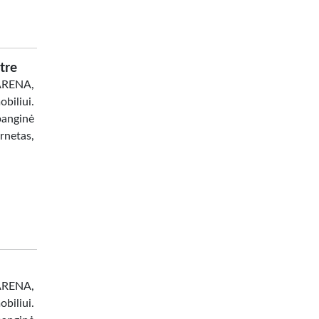
tre
 ARENA,
biliui.
banginė
netas,
 ARENA,
biliui.