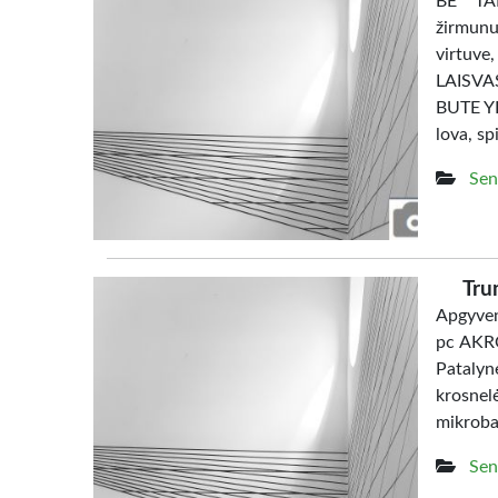
BE TAR
žirmunu
virtuve
LAISV
BUTE YRA
lova, sp
Sen
Tru
Apgyven
pc AKRO
Patalyn
krosne
mikrob
Sen