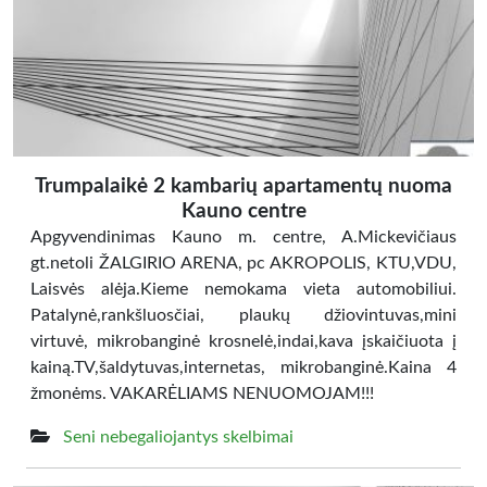
Trumpalaikė 2 kambarių apartamentų nuoma
Kauno centre
Apgyvendinimas Kauno m. centre, A.Mickevičiaus
gt.netoli ŽALGIRIO ARENA, pc AKROPOLIS, KTU,VDU,
Laisvės alėja.Kieme nemokama vieta automobiliui.
Patalynė,rankšluosčiai, plaukų džiovintuvas,mini
virtuvė, mikrobanginė krosnelė,indai,kava įskaičiuota į
kainą.TV,šaldytuvas,internetas, mikrobanginė.Kaina 4
žmonėms. VAKARĖLIAMS NENUOMOJAM!!!
Seni nebegaliojantys skelbimai