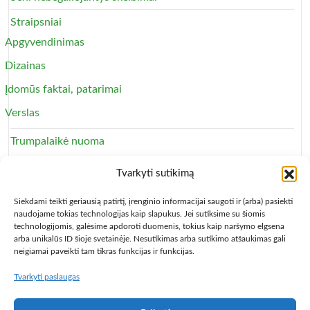
Straipsniai
Apgyvendinimas
Dizainas
Įdomūs faktai, patarimai
Verslas
Trumpalaikė nuoma
Apartamentai
Tvarkyti sutikimą
Svečių namai
Siekdami teikti geriausią patirtį, įrenginio informacijai saugoti ir (arba) pasiekti
naudojame tokias technologijas kaip slapukus. Jei sutiksime su šiomis
technologijomis, galėsime apdoroti duomenis, tokius kaip naršymo elgsena
arba unikalūs ID šioje svetainėje. Nesutikimas arba sutikimo atšaukimas gali
neigiamai paveikti tam tikras funkcijas ir funkcijas.
Tvarkyti paslaugas
Copyright © 2013 – 2026
Būsto nuoma
- Butų, kambarių,
apartamentų ir patalpų nuomos skelbimai
Paslaugų taisyklės