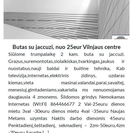
Butas su jaccuzi, nuo 25eur Vilnjaus centre
Siūlome trumpalaikę 2 kam. buta su jaccuzi.
Grazus,suremontotas,siolaikiskas,tvarkingas,jaukus ir
nuostabus.nauji baldai ir buitine tehnika, Kab
televizija,internetas,elektrinis zidinys, uzdaras
kiemas,vieta masinai.valandai,parai,savaitej,
menesiuj.gimtadeniams,vakarielia ms nenuomojamas
daugiausia 4 zmonems. Šildomos grindys Nemokamas
Internetas (WI:FI) 864466677 2 Val-25euru dienos
mietu 3val -30euru dienos mietu 4val -35euru Naujas
Metams uzymtas Naktis darbo dienomis 45euru
Penktadienį,šeštadienį, sekmadienį – 2zm-50euru,4zm
-70euru Savaite […]