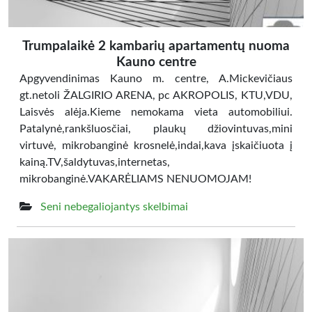
Trumpalaikė 2 kambarių apartamentų nuoma
Kauno centre
Apgyvendinimas Kauno m. centre, A.Mickevičiaus
gt.netoli ŽALGIRIO ARENA, pc AKROPOLIS, KTU,VDU,
Laisvės alėja.Kieme nemokama vieta automobiliui.
Patalynė,rankšluosčiai, plaukų džiovintuvas,mini
virtuvė, mikrobanginė krosnelė,indai,kava įskaičiuota į
kainą.TV,šaldytuvas,internetas,
mikrobanginė.VAKARĖLIAMS NENUOMOJAM!
Seni nebegaliojantys skelbimai