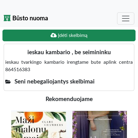
Būsto nuoma
Įdėti skelbimą
ieskau kambario , be seimininku
ieskau tvarkingo kambario irengtame bute aplink centra
864516383
Seni nebegaliojantys skelbimai
Rekomenduojame