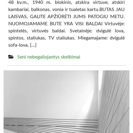
48 kv.m., 1940 m. blokinis, atskira virtuve, atskiri
kambariai, balkonas, vonia ir tualetas kartu.BUTAS JAU
LAISVAS, GALITE APŽIŪRĖTI JUMS PATOGIU METU.
NUOMOJAMAME BUTE YRA VISI BALDAI Virtuvėje:
spintelės, virtuvės baldai. Svetainėje: dvigulė lova,
spintos, staliukas, TV staliukas. Miegamajame: dvigulė
sofa-lova, […]
Seni nebegaliojantys skelbimai