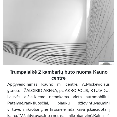
Trumpalaikė 2 kambarių buto nuoma Kauno
centre
Apgyvendinimas Kauno m. centre, A.Mickevičiaus
gt.netoli ŽALGIRIO ARENA, pc AKROPOLIS, KTU,VDU,
Laisvės alėja.Kieme nemokama vieta automobiliui.
Patalynė,rankšluosčiai, plaukų džiovintuvas,mini
virtuvė, mikrobanginė krosnelė,indai,kava įskaičiuota į
kainą.TV,šaldytuvas,internetas, mikrobanginė.Kaina 4