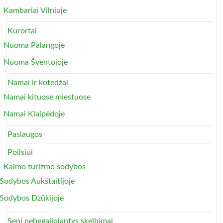
Kambariai Vilniuje
Kurortai
Nuoma Palangoje
Nuoma Šventojoje
Namai ir kotedžai
Namai kituose miestuose
Namai Klaipėdoje
Paslaugos
Poilsiui
Kaimo turizmo sodybos
Sodybos Aukštaitijoje
Sodybos Dzūkijoje
Seni nebegaliojantys skelbimai