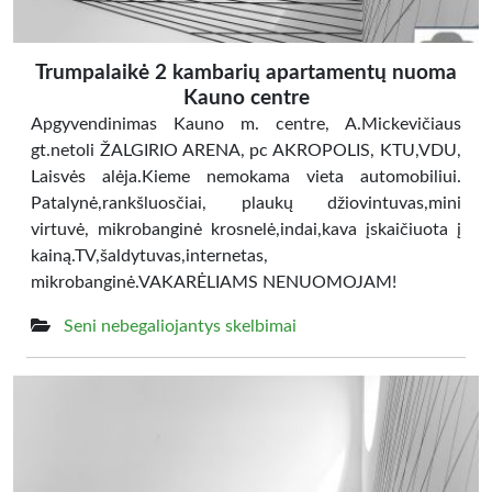
Trumpalaikė 2 kambarių apartamentų nuoma
Kauno centre
Apgyvendinimas Kauno m. centre, A.Mickevičiaus
gt.netoli ŽALGIRIO ARENA, pc AKROPOLIS, KTU,VDU,
Laisvės alėja.Kieme nemokama vieta automobiliui.
Patalynė,rankšluosčiai, plaukų džiovintuvas,mini
virtuvė, mikrobanginė krosnelė,indai,kava įskaičiuota į
kainą.TV,šaldytuvas,internetas,
mikrobanginė.VAKARĖLIAMS NENUOMOJAM!
Seni nebegaliojantys skelbimai