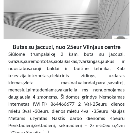
Butas su jaccuzi, nuo 25eur Vilnjaus centre
Siūlome trumpalaikę 2 kam. buta su jaccuzi.
Grazus,suremontotas,siolaikiskas,tvarkingas,jaukus ir
nuostabus.nauji baldai ir buitine tehnika, Kab
televizija,internetas,elektrinis zidinys, uzdaras
kiemas,vieta masinai.valandai,parai,savaitej,
menesiuj.gimtadeniams,vakarielia ms nenuomojamas
daugiausia 4 zmonems. Šildomos grindys Nemokamas
Internetas (WI:FI) 864466677 2 Val-25euru dienos
mietu 3val -30euru dienos mietu 4val -35euru Naujas
Metams uzymtas Naktis darbo dienomis 45euru
Penktadienį,šeštadienį, sekmadienį – 2zm-50euru,4zm
-70euru Savaite […]