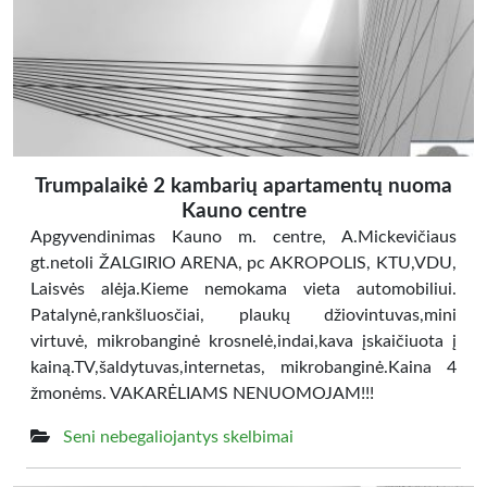
Trumpalaikė 2 kambarių apartamentų nuoma
Kauno centre
Apgyvendinimas Kauno m. centre, A.Mickevičiaus
gt.netoli ŽALGIRIO ARENA, pc AKROPOLIS, KTU,VDU,
Laisvės alėja.Kieme nemokama vieta automobiliui.
Patalynė,rankšluosčiai, plaukų džiovintuvas,mini
virtuvė, mikrobanginė krosnelė,indai,kava įskaičiuota į
kainą.TV,šaldytuvas,internetas, mikrobanginė.Kaina 4
žmonėms. VAKARĖLIAMS NENUOMOJAM!!!
Seni nebegaliojantys skelbimai