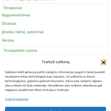
Straipsniai
Apgyvendinimas
Dizainas
Įdomūs faktai, patarimai
Verslas
Trumpalaikė nuoma
Apartamentai
Tvarkyti sutikimą
Svečių namai
Siekdami teikti geriausią patirtį, įrenginio informacijai saugoti ir (arba) pasiekti
naudojame tokias technologijas kaip slapukus. Jei sutiksime su šiomis
technologijomis, galėsime apdoroti duomenis, tokius kaip naršymo elgsena
arba unikalūs ID šioje svetainėje. Nesutikimas arba sutikimo atšaukimas gali
neigiamai paveikti tam tikras funkcijas ir funkcijas.
Tvarkyti paslaugas
Copyright © 2013 – 2026
Būsto nuoma
- Butų, kambarių,
apartamentų ir patalpų nuomos skelbimai
Paslaugų taisyklės