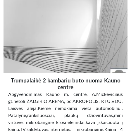
Trumpalaikė 2 kambarių buto nuoma Kauno
centre
Apgyvendinimas Kauno m. centre, A.Mickevičiaus
gt.netoli ŽALGIRIO ARENA, pc AKROPOLIS, KTU,VDU,
Laisvės alėja.Kieme nemokama vieta automobiliui.
Patalynė,rankšluosčiai, plaukų džiovintuvas,mini
virtuvė, mikrobanginė krosnelė,indai,kava įskaičiuota į
kainą.TV,šaldytuvas,internetas, mikrobanginė.Kaina 4