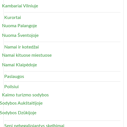
Kambariai Vilniuje
Kurortai
Nuoma Palangoje
Nuoma Šventojoje
Namai ir kotedžai
Namai kituose miestuose
Namai Klaipėdoje
Paslaugos
Poilsiui
Kaimo turizmo sodybos
Sodybos Aukštaitijoje
Sodybos Dzūkijoje
Seni nebegaliojantys skelbimai