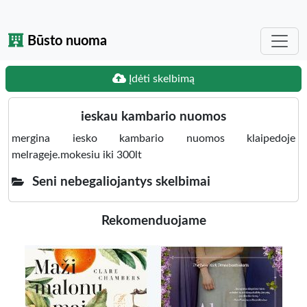
Būsto nuoma
Įdėti skelbimą
ieskau kambario nuomos
mergina iesko kambario nuomos klaipedoje
melrageje.mokesiu iki 300lt
Seni nebegaliojantys skelbimai
Rekomenduojame