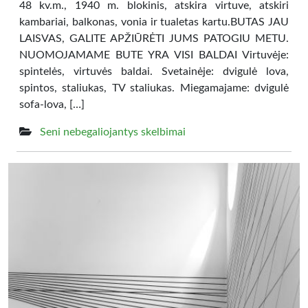
48 kv.m., 1940 m. blokinis, atskira virtuve, atskiri
kambariai, balkonas, vonia ir tualetas kartu.BUTAS JAU
LAISVAS, GALITE APŽIŪRĖTI JUMS PATOGIU METU.
NUOMOJAMAME BUTE YRA VISI BALDAI Virtuvėje:
spintelės, virtuvės baldai. Svetainėje: dvigulė lova,
spintos, staliukas, TV staliukas. Miegamajame: dvigulė
sofa-lova, […]
Seni nebegaliojantys skelbimai