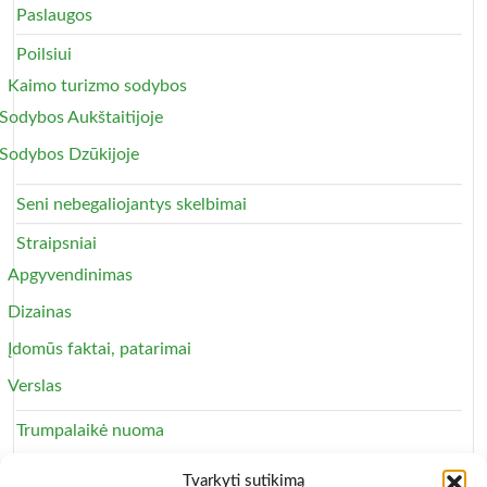
Paslaugos
Poilsiui
Kaimo turizmo sodybos
Sodybos Aukštaitijoje
Sodybos Dzūkijoje
Seni nebegaliojantys skelbimai
Straipsniai
Apgyvendinimas
Dizainas
Įdomūs faktai, patarimai
Verslas
Trumpalaikė nuoma
Apartamentai
Tvarkyti sutikimą