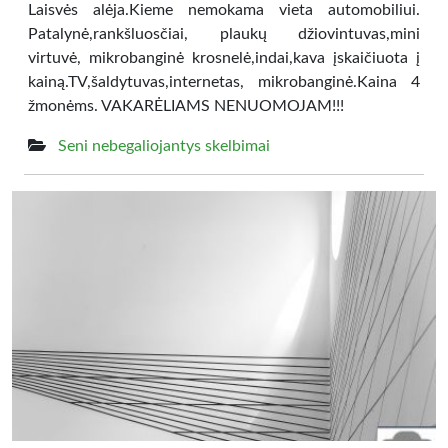
Laisvės alėja.Kieme nemokama vieta automobiliui.
Patalynė,rankšluosčiai, plaukų džiovintuvas,mini
virtuvė, mikrobanginė krosnelė,indai,kava įskaičiuota į
kainą.TV,šaldytuvas,internetas, mikrobanginė.Kaina 4
žmonėms. VAKARĖLIAMS NENUOMOJAM!!!
Seni nebegaliojantys skelbimai