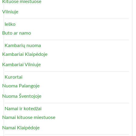
Kituose miestuose
Vilniuje
Ieško
Buto ar namo
Kambarių nuoma
Kambariai Klaipėdoje
Kambariai Vilniuje
Kurortai
Nuoma Palangoje
Nuoma Šventojoje
Namai ir kotedžai
Namai kituose miestuose
Namai Klaipėdoje