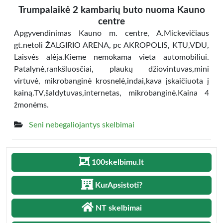
Trumpalaikė 2 kambarių buto nuoma Kauno
centre
Apgyvendinimas Kauno m. centre, A.Mickevičiaus
gt.netoli ŽALGIRIO ARENA, pc AKROPOLIS, KTU,VDU,
Laisvės alėja.Kieme nemokama vieta automobiliui.
Patalynė,rankšluosčiai, plaukų džiovintuvas,mini
virtuvė, mikrobanginė krosnelė,indai,kava įskaičiuota į
kainą.TV,šaldytuvas,internetas, mikrobanginė.Kaina 4
žmonėms.
Seni nebegaliojantys skelbimai
100skelbimu.lt
KurApsistoti?
NT skelbimai