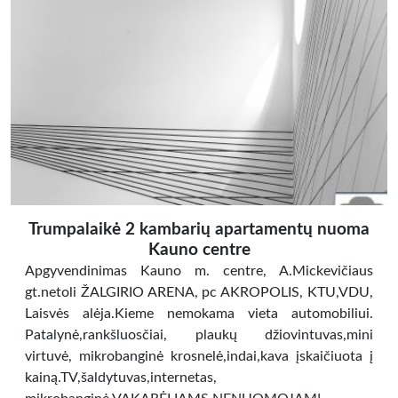
Trumpalaikė 2 kambarių apartamentų nuoma
Kauno centre
Apgyvendinimas Kauno m. centre, A.Mickevičiaus
gt.netoli ŽALGIRIO ARENA, pc AKROPOLIS, KTU,VDU,
Laisvės alėja.Kieme nemokama vieta automobiliui.
Patalynė,rankšluosčiai, plaukų džiovintuvas,mini
virtuvė, mikrobanginė krosnelė,indai,kava įskaičiuota į
kainą.TV,šaldytuvas,internetas,