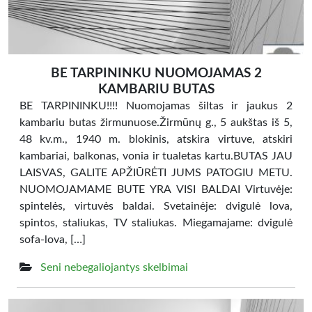
BE TARPININKU NUOMOJAMAS 2
KAMBARIU BUTAS
BE TARPININKU!!!! Nuomojamas šiltas ir jaukus 2
kambariu butas žirmunuose.Žirmūnų g., 5 aukštas iš 5,
48 kv.m., 1940 m. blokinis, atskira virtuve, atskiri
kambariai, balkonas, vonia ir tualetas kartu.BUTAS JAU
LAISVAS, GALITE APŽIŪRĖTI JUMS PATOGIU METU.
NUOMOJAMAME BUTE YRA VISI BALDAI Virtuvėje:
spintelės, virtuvės baldai. Svetainėje: dvigulė lova,
spintos, staliukas, TV staliukas. Miegamajame: dvigulė
sofa-lova, […]
Seni nebegaliojantys skelbimai