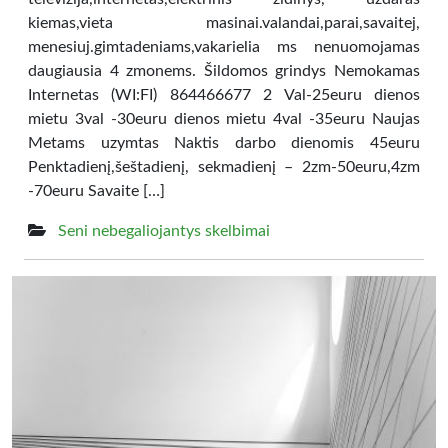
kiemas,vieta masinai.valandai,parai,savaitej,
menesiuj.gimtadeniams,vakarielia ms nenuomojamas
daugiausia 4 zmonems. Šildomos grindys Nemokamas
Internetas (WI:FI) 864466677 2 Val-25euru dienos
mietu 3val -30euru dienos mietu 4val -35euru Naujas
Metams uzymtas Naktis darbo dienomis 45euru
Penktadienį,šeštadienį, sekmadienį – 2zm-50euru,4zm
-70euru Savaite […]
Seni nebegaliojantys skelbimai