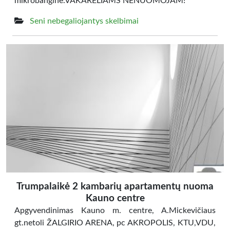
mikrobanginė.VAKARĖLIAMS NENUOMOJAM!
Seni nebegaliojantys skelbimai
Trumpalaikė 2 kambarių apartamentų nuoma
Kauno centre
Apgyvendinimas Kauno m. centre, A.Mickevičiaus
gt.netoli ŽALGIRIO ARENA, pc AKROPOLIS, KTU,VDU,