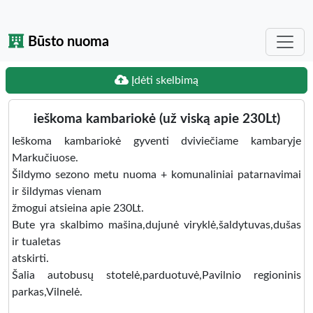
Būsto nuoma
Įdėti skelbimą
ieškoma kambariokė (už viską apie 230Lt)
Ieškoma kambariokė gyventi dviviečiame kambaryje
Markučiuose.
Šildymo sezono metu nuoma + komunaliniai patarnavimai
ir šildymas vienam
žmogui atsieina apie 230Lt.
Bute yra skalbimo mašina,dujunė viryklė,šaldytuvas,dušas
ir tualetas
atskirti.
Šalia autobusų stotelė,parduotuvė,Pavilnio regioninis
parkas,Vilnelė.