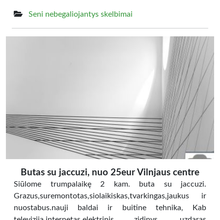
Seni nebegaliojantys skelbimai
Butas su jaccuzi, nuo 25eur Vilnjaus centre
Siūlome trumpalaikę 2 kam. buta su jaccuzi.
Grazus,suremontotas,siolaikiskas,tvarkingas,jaukus ir
nuostabus.nauji baldai ir buitine tehnika, Kab
televizija,internetas,elektrinis zidinys, uzdaras