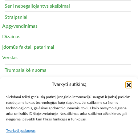
Seni nebegaliojantys skelbimai
Straipsniai
Apgyvendinimas
Dizainas
Įdomūs faktai, patarimai
Verslas
Trumpalaikė nuoma
Apartamentai
Tvarkyti sutikimą
Svečių namai
Siekdami teikti geriausią patirtį, įrenginio informacijai saugoti ir (arba) pasiekti
naudojame tokias technologijas kaip slapukus. Jei sutiksime su šiomis
technologijomis, galėsime apdoroti duomenis, tokius kaip naršymo elgsena
arba unikalūs ID šioje svetainėje. Nesutikimas arba sutikimo atšaukimas gali
neigiamai paveikti tam tikras funkcijas ir funkcijas.
Tvarkyti paslaugas
Copyright © 2013 – 2026
Būsto nuoma
- Butų, kambarių,