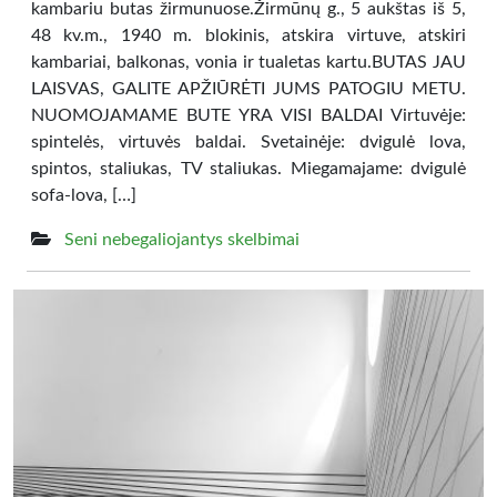
kambariu butas žirmunuose.Žirmūnų g., 5 aukštas iš 5,
48 kv.m., 1940 m. blokinis, atskira virtuve, atskiri
kambariai, balkonas, vonia ir tualetas kartu.BUTAS JAU
LAISVAS, GALITE APŽIŪRĖTI JUMS PATOGIU METU.
NUOMOJAMAME BUTE YRA VISI BALDAI Virtuvėje:
spintelės, virtuvės baldai. Svetainėje: dvigulė lova,
spintos, staliukas, TV staliukas. Miegamajame: dvigulė
sofa-lova, […]
Seni nebegaliojantys skelbimai