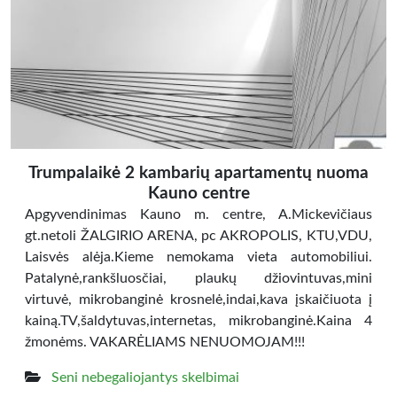
Trumpalaikė 2 kambarių apartamentų nuoma
Kauno centre
Apgyvendinimas Kauno m. centre, A.Mickevičiaus
gt.netoli ŽALGIRIO ARENA, pc AKROPOLIS, KTU,VDU,
Laisvės alėja.Kieme nemokama vieta automobiliui.
Patalynė,rankšluosčiai, plaukų džiovintuvas,mini
virtuvė, mikrobanginė krosnelė,indai,kava įskaičiuota į
kainą.TV,šaldytuvas,internetas, mikrobanginė.Kaina 4
žmonėms. VAKARĖLIAMS NENUOMOJAM!!!
Seni nebegaliojantys skelbimai