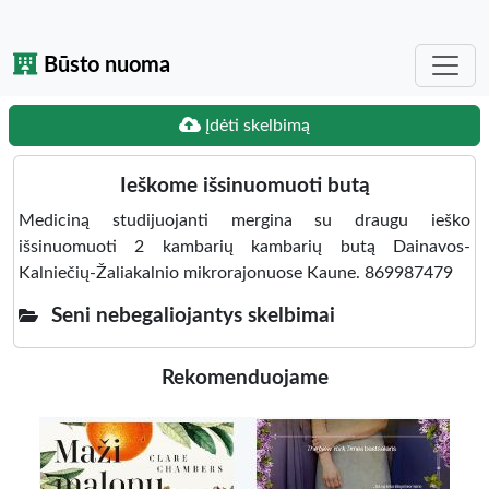
Būsto nuoma
Įdėti skelbimą
Ieškome išsinuomuoti butą
Mediciną studijuojanti mergina su draugu ieško
išsinuomuoti 2 kambarių kambarių butą Dainavos-
Kalniečių-Žaliakalnio mikrorajonuose Kaune. 869987479
Seni nebegaliojantys skelbimai
Rekomenduojame