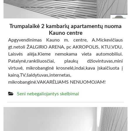
Trumpalaikė 2 kambarių apartamentų nuoma
Kauno centre
Apgyvendinimas Kauno m. centre, A.Mickevičiaus
gt.netoli ŽALGIRIO ARENA, pc AKROPOLIS, KTU,VDU,
Laisvės alėja.Kieme nemokama vieta automobiliui.
Patalynė,rankšluosčiai, plaukų džiovintuvas,mini
virtuvė, mikrobanginė krosnelė,indai,kava įskaičiuota į
kainą.TV,šaldytuvas,internetas,
mikrobanginė.VAKARĖLIAMS NENUOMOJAM!
Seni nebegaliojantys skelbimai