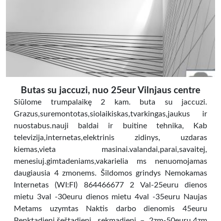
Butas su jaccuzi, nuo 25eur Vilnjaus centre
Siūlome trumpalaikę 2 kam. buta su jaccuzi.
Grazus,suremontotas,siolaikiskas,tvarkingas,jaukus ir
nuostabus.nauji baldai ir buitine tehnika, Kab
televizija,internetas,elektrinis zidinys, uzdaras
kiemas,vieta masinai.valandai,parai,savaitej,
menesiuj.gimtadeniams,vakarielia ms nenuomojamas
daugiausia 4 zmonems. Šildomos grindys Nemokamas
Internetas (WI:FI) 864466677 2 Val-25euru dienos
mietu 3val -30euru dienos mietu 4val -35euru Naujas
Metams uzymtas Naktis darbo dienomis 45euru
Penktadienį,šeštadienį, sekmadienį – 2zm-50euru,4zm