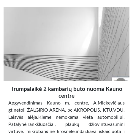
Trumpalaikė 2 kambarių buto nuoma Kauno
centre
Apgyvendinimas Kauno m. centre, A.Mickevičiaus
gt.netoli ŽALGIRIO ARENA, pc AKROPOLIS, KTU,VDU,
Laisvės alėja.Kieme nemokama vieta automobiliui.
Patalynė,rankšluosčiai, plaukų džiovintuvas,mini
virtuvė, mikrobanginė krosnelė,indai,kava įskaičiuota į