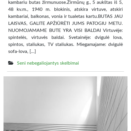
kambariu butas žirmunuose.Žirmūnų g., 5 aukštas iš 5,
48 kv.m., 1940 m. blokinis, atskira virtuve, atskiri
kambariai, balkonas, vonia ir tualetas kartu.BUTAS JAU
LAISVAS, GALITE APŽIŪRĖTI JUMS PATOGIU METU.
NUOMOJAMAME BUTE YRA VISI BALDAI Virtuvėje:
spintelės, virtuvės baldai. Svetainėje: dvigulė lova,
spintos, staliukas, TV staliukas. Miegamajame: dvigulė
sofa-lova, […]
Seni nebegaliojantys skelbimai