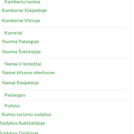
Kambarių nuoma
Kambariai Klaipėdoje
Kambariai Vilniuje
Kurortai
Nuoma Palangoje
Nuoma Šventojoje
Namai ir kotedžai
Namai kituose miestuose
Namai Klaipėdoje
Paslaugos
Poilsiui
Kaimo turizmo sodybos
Sodybos Aukštaitijoje
Sodybos Dzūkijoje