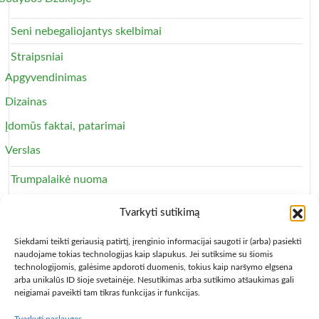
Seni nebegaliojantys skelbimai
Straipsniai
Apgyvendinimas
Dizainas
Įdomūs faktai, patarimai
Verslas
Trumpalaikė nuoma
Apartamentai
Tvarkyti sutikimą
Svečių namai
Siekdami teikti geriausią patirtį, įrenginio informacijai saugoti ir (arba) pasiekti
naudojame tokias technologijas kaip slapukus. Jei sutiksime su šiomis
technologijomis, galėsime apdoroti duomenis, tokius kaip naršymo elgsena
arba unikalūs ID šioje svetainėje. Nesutikimas arba sutikimo atšaukimas gali
neigiamai paveikti tam tikras funkcijas ir funkcijas.