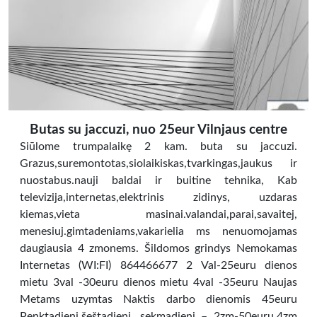
Butas su jaccuzi, nuo 25eur Vilnjaus centre
Siūlome trumpalaikę 2 kam. buta su jaccuzi.
Grazus,suremontotas,siolaikiskas,tvarkingas,jaukus ir
nuostabus.nauji baldai ir buitine tehnika, Kab
televizija,internetas,elektrinis zidinys, uzdaras
kiemas,vieta masinai.valandai,parai,savaitej,
menesiuj.gimtadeniams,vakarielia ms nenuomojamas
daugiausia 4 zmonems. Šildomos grindys Nemokamas
Internetas (WI:FI) 864466677 2 Val-25euru dienos
mietu 3val -30euru dienos mietu 4val -35euru Naujas
Metams uzymtas Naktis darbo dienomis 45euru
Penktadienį,šeštadienį, sekmadienį – 2zm-50euru,4zm