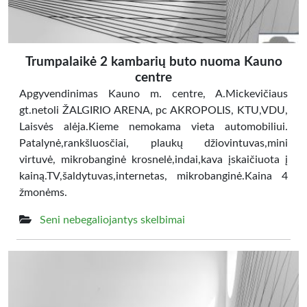
Trumpalaikė 2 kambarių buto nuoma Kauno
centre
Apgyvendinimas Kauno m. centre, A.Mickevičiaus
gt.netoli ŽALGIRIO ARENA, pc AKROPOLIS, KTU,VDU,
Laisvės alėja.Kieme nemokama vieta automobiliui.
Patalynė,rankšluosčiai, plaukų džiovintuvas,mini
virtuvė, mikrobanginė krosnelė,indai,kava įskaičiuota į
kainą.TV,šaldytuvas,internetas, mikrobanginė.Kaina 4
žmonėms.
Seni nebegaliojantys skelbimai