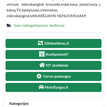
virtuvė, mikrobanginė krosnelė,indai,kava įskaičiuota į
kainą.TV,šaldytuvas,internetas,
mikrobanginė.VAKARĖLIAMS NENUOMOJAM!
Seni nebegaliojantys skelbimai
100skelbimu.lt
KurApsistoti?
NT skelbimai
Geros paslaugos
MotoTurgus.lt
Kategorijos