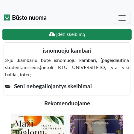
Būsto nuoma
Įdėti skelbimą
isnomuoju kambari
3-ju ,kambariu bute isnomuoju kambari, [pageidautina
studentams-ems}netoli KTU UNIVERSITETO, yra visi
baldai, inter;
Seni nebegaliojantys skelbimai
Rekomenduojame