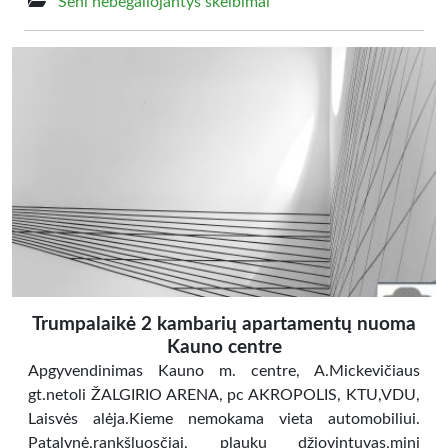
Seni nebegaliojantys skelbimai
Trumpalaikė 2 kambarių apartamentų nuoma
Kauno centre
Apgyvendinimas Kauno m. centre, A.Mickevičiaus
gt.netoli ŽALGIRIO ARENA, pc AKROPOLIS, KTU,VDU,
Laisvės alėja.Kieme nemokama vieta automobiliui.
Patalynė,rankšluosčiai, plaukų džiovintuvas,mini