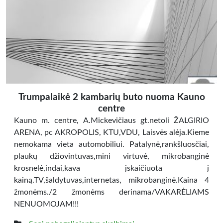
Trumpalaikė 2 kambarių buto nuoma Kauno
centre
Kauno m. centre, A.Mickevičiaus gt.netoli ŽALGIRIO
ARENA, pc AKROPOLIS, KTU,VDU, Laisvės alėja.Kieme
nemokama vieta automobiliui. Patalynė,rankšluosčiai,
plaukų džiovintuvas,mini virtuvė, mikrobanginė
krosnelė,indai,kava įskaičiuota į
kainą.TV,šaldytuvas,internetas, mikrobanginė.Kaina 4
žmonėms./2 žmonėms derinama/VAKARĖLIAMS
NENUOMOJAM!!!