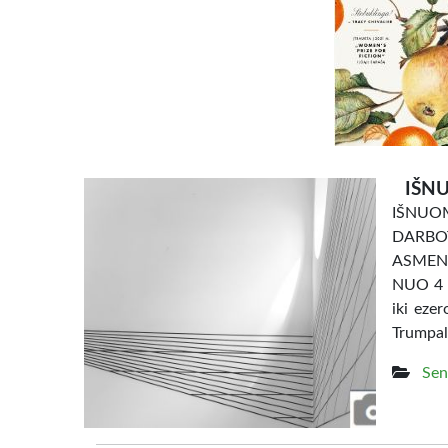
IŠNU
IŠNU
DARBO
ASMENI
NUO 4 e
iki eze
Trumpal
Sen