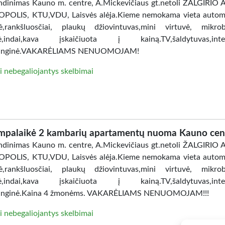
dinimas Kauno m. centre, A.Mickevičiaus gt.netoli ŽALGIRIO
POLIS, KTU,VDU, Laisvės alėja.Kieme nemokama vieta automo
ė,rankšluosčiai, plaukų džiovintuvas,mini virtuvė, mikro
lė,indai,kava įskaičiuota į kainą.TV,šaldytuvas,inter
anginė.VAKARĖLIAMS NENUOMOJAM!
i nebegaliojantys skelbimai
mpalaikė 2 kambarių apartamentų nuoma Kauno cen
dinimas Kauno m. centre, A.Mickevičiaus gt.netoli ŽALGIRIO
POLIS, KTU,VDU, Laisvės alėja.Kieme nemokama vieta automo
ė,rankšluosčiai, plaukų džiovintuvas,mini virtuvė, mikro
lė,indai,kava įskaičiuota į kainą.TV,šaldytuvas,inter
anginė.Kaina 4 žmonėms. VAKARĖLIAMS NENUOMOJAM!!!
i nebegaliojantys skelbimai