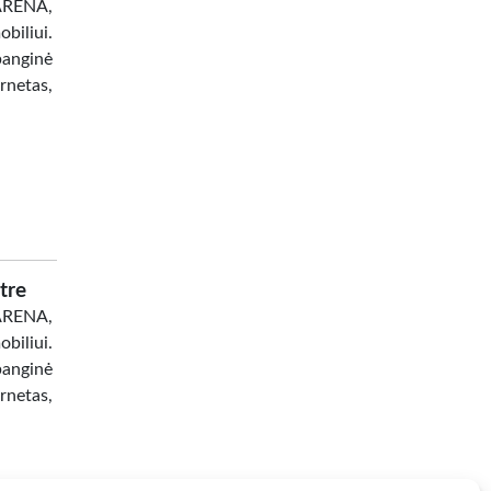
 ARENA,
biliui.
banginė
netas,
tre
 ARENA,
biliui.
banginė
netas,