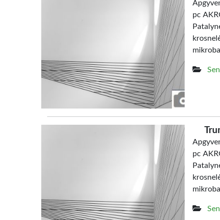
Apgyven
pc AKRO
Patalyn
krosne
mikrob
Sen
Tru
Apgyven
pc AKRO
Patalyn
krosne
mikrob
Sen