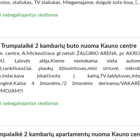
intos, staliukas, TV staliukas. Miegamajame: dvigulė sofa-lova, [
i nebegaliojantys skelbimai
Trumpalaikė 2 kambarių buto nuoma Kauno centre
. centre, A.Mickevičiaus gt.netoli ŽALGIRIO ARENA, pc AKR
DU, Laisvės alėja.Kieme nemokama vieta automobi
ė,rankšluosčiai, plaukų džiovintuvas,mini virtuvė, mikro
lė,indai,kava įskaičiuota į kainą.TV,šaldytuvas,inter
anginė.Kaina 4 žmonėms./2 žmonėms derinama/VAKAR
MOJAM!!!
i nebegaliojantys skelbimai
mpalaikė 2 kambarių apartamentų nuoma Kauno cen