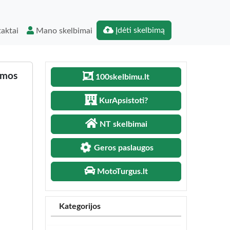
Įdėti skelbimą
aktai
Mano skelbimai
amos
100skelbimu.lt
KurApsistoti?
NT skelbimai
Geros paslaugos
MotoTurgus.lt
Kategorijos