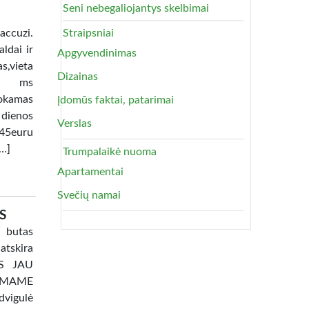
Seni nebegaliojantys skelbimai
uzi.
Straipsniai
ldai ir
Apgyvendinimas
as,vieta
Dizainas
lia ms
okamas
Įdomūs faktai, patarimai
 dienos
Verslas
45euru
[…]
Trumpalaikė nuoma
Apartamentai
Svečių namai
S
 butas
atskira
TAS JAU
AMAME
dvigulė