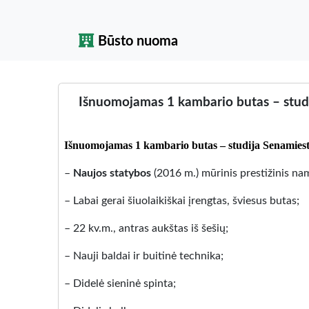
Būsto nuoma
Išnuomojamas 1 kambario butas – studi
Išnuomojamas 1 kambario butas – studija Senamiesty
–
Naujos statybos
(2016 m.) mūrinis prestižinis na
– Labai gerai šiuolaikiškai įrengtas, šviesus butas;
– 22 kv.m., antras aukštas iš šešių;
– Nauji baldai ir buitinė technika;
– Didelė sieninė spinta;