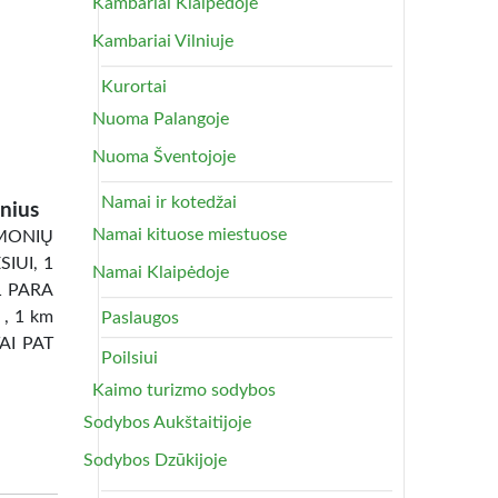
Kambariai Klaipėdoje
Kambariai Vilniuje
Kurortai
Nuoma Palangoje
Nuoma Šventojoje
Namai ir kotedžai
nius
Namai kituose miestuose
ONIŲ
IUI, 1
Namai Klaipėdoje
1 PARA
 , 1 km
Paslaugos
TAI PAT
Poilsiui
Kaimo turizmo sodybos
Sodybos Aukštaitijoje
Sodybos Dzūkijoje