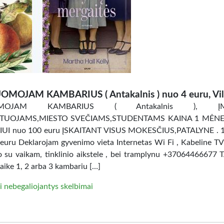
OMOJAM KAMBARIUS ( Antakalnis ) nuo 4 euru, Vil
OMOJAM KAMBARIUS ( Antakalnis ), ĮM
TUOJAMS,MIESTO SVEČIAMS,STUDENTAMS KAINA 1 MĖNES
UI nuo 100 euru ĮSKAITANT VISUS MOKESČIUS,PATALYNE . 
uru Deklarojam gyvenimo vieta Internetas Wi Fi , Kabeline TV
ro su vaikam, tinklinio aikstele , bei tramplynu +37064466677 
aike 1, 2 arba 3 kambariu […]
i nebegaliojantys skelbimai