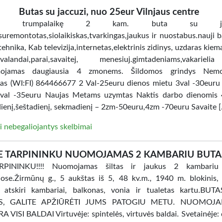
Butas su jaccuzi, nuo 25eur Vilnjaus centre
ome trumpalaikę 2 kam. buta su jacc
uremontotas,siolaikiskas,tvarkingas,jaukus ir nuostabus.nauji ba
tehnika, Kab televizija,internetas,elektrinis zidinys, uzdaras kiem
i.valandai,parai,savaitej, menesiuj.gimtadeniams,vakarie
ojamas daugiausia 4 zmonems. Šildomos grindys Nem
tas (WI:FI) 864466677 2 Val-25euru dienos mietu 3val -30euru
val -35euru Naujas Metams uzymtas Naktis darbo dienomis 
ienį,šeštadienį, sekmadienį – 2zm-50euru,4zm -70euru Savaite 
i nebegaliojantys skelbimai
E TARPININKU NUOMOJAMAS 2 KAMBARIU BUTA
PININKU!!!! Nuomojamas šiltas ir jaukus 2 kambariu
ose.Žirmūnų g., 5 aukštas iš 5, 48 kv.m., 1940 m. blokinis, 
, atskiri kambariai, balkonas, vonia ir tualetas kartu.BU
AS, GALITE APŽIŪRĖTI JUMS PATOGIU METU. NUOMOJ
 VISI BALDAI Virtuvėje: spintelės, virtuvės baldai. Svetainėje: 