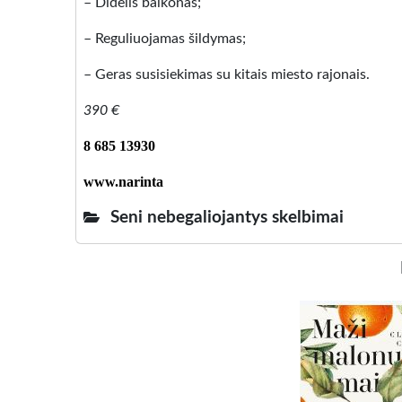
– Didelis balkonas;
– Reguliuojamas šildymas;
– Geras susisiekimas su kitais miesto rajonais.
390 €
8 685 13930
www.narinta
Seni nebegaliojantys skelbimai