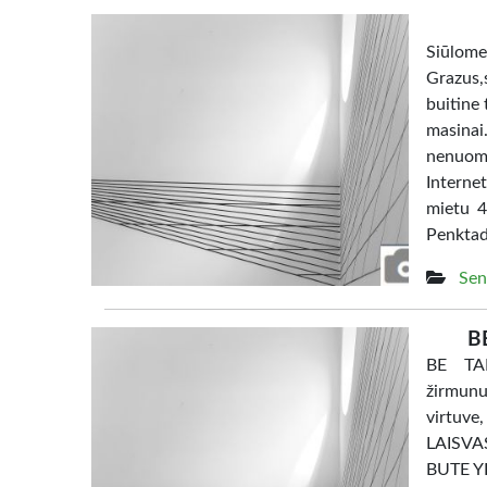
Siūl
Grazus,s
buitine 
masina
nenuom
Interne
mietu 4
Penktad
Sen
B
BE TAR
žirmunu
virtuve
LAISV
BUTE YRA