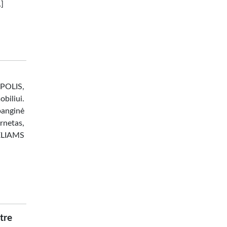
…]
OPOLIS,
liui.
banginė
netas,
ĖLIAMS
tre