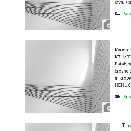
lova, sp
Sen
Kauno m
KTU,V
Patalyn
krosne
mikrob
NENUO
Sen
Tru