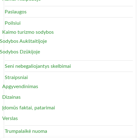
Paslaugos
Poilsiui
Kaimo turizmo sodybos
Sodybos Aukštaitijoje
Sodybos Dzūkijoje
Seni nebegaliojantys skelbimai
Straipsniai
Apgyvendinimas
Dizainas
Įdomūs faktai, patarimai
Verslas
Trumpalaikė nuoma