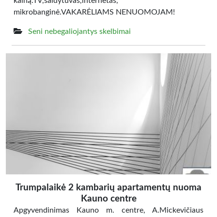
kainą.TV,šaldytuvas,internetas,
mikrobanginė.VAKARĖLIAMS NENUOMOJAM!
Seni nebegaliojantys skelbimai
Trumpalaikė 2 kambarių apartamentų nuoma
Kauno centre
Apgyvendinimas Kauno m. centre, A.Mickevičiaus