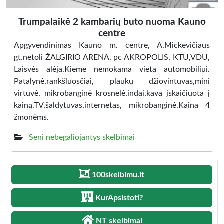
Trumpalaikė 2 kambarių buto nuoma Kauno
centre
Apgyvendinimas Kauno m. centre, A.Mickevičiaus
gt.netoli ŽALGIRIO ARENA, pc AKROPOLIS, KTU,VDU,
Laisvės alėja.Kieme nemokama vieta automobiliui.
Patalynė,rankšluosčiai, plaukų džiovintuvas,mini
virtuvė, mikrobanginė krosnelė,indai,kava įskaičiuota į
kainą.TV,šaldytuvas,internetas, mikrobanginė.Kaina 4
žmonėms.
Seni nebegaliojantys skelbimai
100skelbimu.lt
KurApsistoti?
NT skelbimai