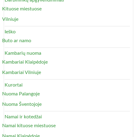
Darbininkų apgyvendinimas
Kituose miestuose
Vilniuje
Ieško
Buto ar namo
Kambarių nuoma
Kambariai Klaipėdoje
Kambariai Vilniuje
Kurortai
Nuoma Palangoje
Nuoma Šventojoje
Namai ir kotedžai
Namai kituose miestuose
Namai Klaipėdoje