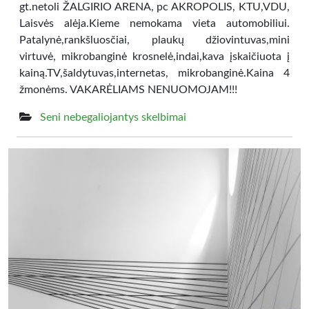
gt.netoli ŽALGIRIO ARENA, pc AKROPOLIS, KTU,VDU,
Laisvės alėja.Kieme nemokama vieta automobiliui.
Patalynė,rankšluosčiai, plaukų džiovintuvas,mini
virtuvė, mikrobanginė krosnelė,indai,kava įskaičiuota į
kainą.TV,šaldytuvas,internetas, mikrobanginė.Kaina 4
žmonėms. VAKARĖLIAMS NENUOMOJAM!!!
Seni nebegaliojantys skelbimai