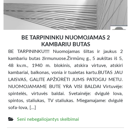
BE TARPININKU NUOMOJAMAS 2
KAMBARIU BUTAS
BE TARPININKU!!!! Nuomojamas šiltas ir jaukus 2
kambariu butas žirmunuose.Žirmūnų g., 5 aukštas iš 5,
48 kv.m., 1940 m. blokinis, atskira virtuve, atskiri
kambariai, balkonas, vonia ir tualetas kartu.BUTAS JAU
LAISVAS, GALITE APŽIŪRĖTI JUMS PATOGIU METU.
NUOMOJAMAME BUTE YRA VISI BALDAI Virtuvėje:
spintelės, virtuvės baldai. Svetainėje: dvigulė lova,
spintos, staliukas, TV staliukas. Miegamajame: dvigulė
sofa-lova, […]
Seni nebegaliojantys skelbimai