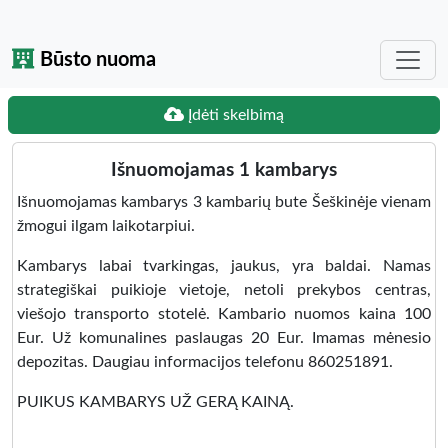
Būsto nuoma
Įdėti skelbimą
Išnuomojamas 1 kambarys
Išnuomojamas kambarys 3 kambarių bute Šeškinėje vienam
žmogui ilgam laikotarpiui.
Kambarys labai tvarkingas, jaukus, yra baldai. Namas
strategiškai puikioje vietoje, netoli prekybos centras,
viešojo transporto stotelė. Kambario nuomos kaina 100
Eur. Už komunalines paslaugas 20 Eur. Imamas mėnesio
depozitas. Daugiau informacijos telefonu 860251891.
PUIKUS KAMBARYS UŽ GERĄ KAINĄ.