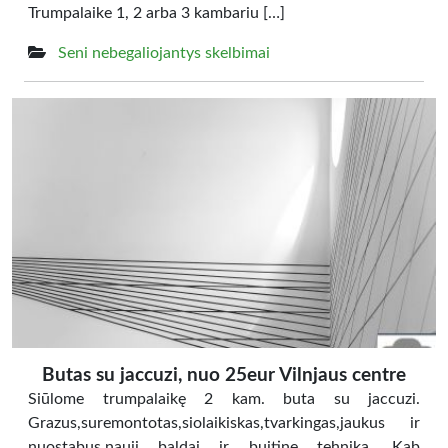
Trumpalaike 1, 2 arba 3 kambariu […]
Seni nebegaliojantys skelbimai
Butas su jaccuzi, nuo 25eur Vilnjaus centre
Siūlome trumpalaikę 2 kam. buta su jaccuzi.
Grazus,suremontotas,siolaikiskas,tvarkingas,jaukus ir
nuostabus.nauji baldai ir buitine tehnika, Kab