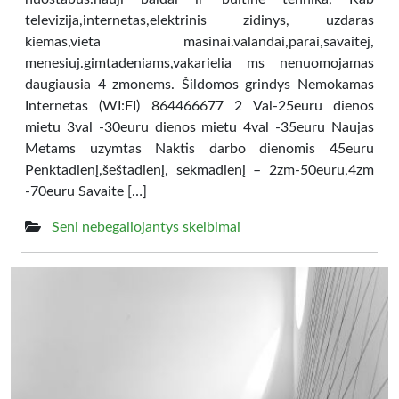
televizija,internetas,elektrinis zidinys, uzdaras
kiemas,vieta masinai.valandai,parai,savaitej,
menesiuj.gimtadeniams,vakarielia ms nenuomojamas
daugiausia 4 zmonems. Šildomos grindys Nemokamas
Internetas (WI:FI) 864466677 2 Val-25euru dienos
mietu 3val -30euru dienos mietu 4val -35euru Naujas
Metams uzymtas Naktis darbo dienomis 45euru
Penktadienį,šeštadienį, sekmadienį – 2zm-50euru,4zm
-70euru Savaite […]
Seni nebegaliojantys skelbimai