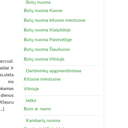
Butų nuoma
Butų nuoma Kaune
Butų nuoma kituose miestuose
Butų nuoma Klaipėdoje
Butų nuoma Panevėžyje
Butų nuoma Šiauliuose
Butų nuoma Vilniuje
uzi.
ldai ir
Darbininkų apgyvendinimas
as,vieta
Kituose miestuose
lia ms
okamas
Vilniuje
 dienos
Ieško
45euru
Buto ar namo
[…]
Kambarių nuoma