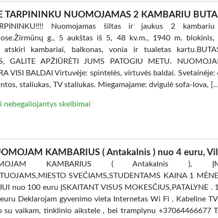
E TARPININKU NUOMOJAMAS 2 KAMBARIU BUTA
PININKU!!!! Nuomojamas šiltas ir jaukus 2 kambariu
ose.Žirmūnų g., 5 aukštas iš 5, 48 kv.m., 1940 m. blokinis, 
, atskiri kambariai, balkonas, vonia ir tualetas kartu.BU
AS, GALITE APŽIŪRĖTI JUMS PATOGIU METU. NUOMOJ
 VISI BALDAI Virtuvėje: spintelės, virtuvės baldai. Svetainėje: 
intos, staliukas, TV staliukas. Miegamajame: dvigulė sofa-lova, [
i nebegaliojantys skelbimai
OMOJAM KAMBARIUS ( Antakalnis ) nuo 4 euru, Vil
OMOJAM KAMBARIUS ( Antakalnis ), ĮM
TUOJAMS,MIESTO SVEČIAMS,STUDENTAMS KAINA 1 MĖNES
UI nuo 100 euru ĮSKAITANT VISUS MOKESČIUS,PATALYNE . 
uru Deklarojam gyvenimo vieta Internetas Wi Fi , Kabeline TV
ro su vaikam, tinklinio aikstele , bei tramplynu +37064466677 