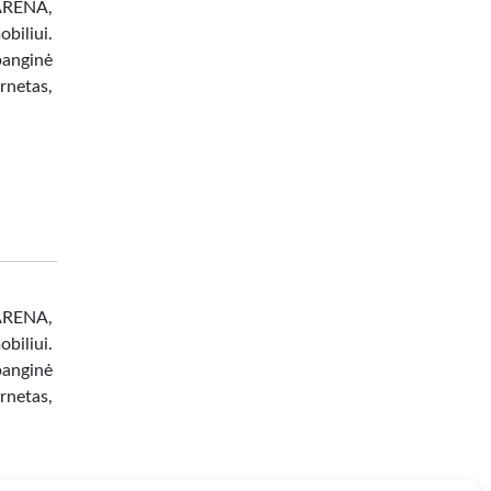
 ARENA,
biliui.
banginė
netas,
 ARENA,
biliui.
banginė
netas,