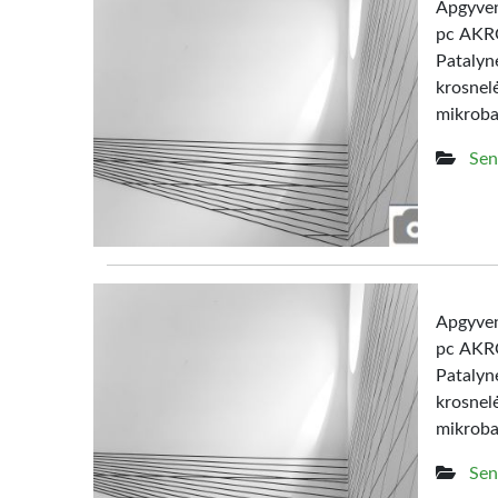
Apgyven
pc AKRO
Patalyn
krosne
mikrob
Sen
Apgyven
pc AKRO
Patalyn
krosne
mikroba
Sen