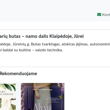
Kont
ių butas – namo dalis Klaipėdoje, Jūrei
oje, Jūreivių g. Butas tvarkingas, atskiras įėjimas, autonominis
si baldai su buitine – vaizdo technika.
Rekomenduojame