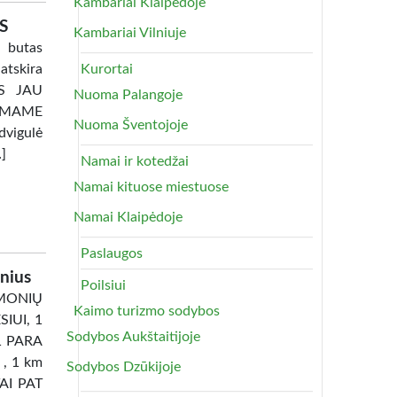
Kambariai Klaipėdoje
S
Kambariai Vilniuje
 butas
atskira
Kurortai
TAS JAU
Nuoma Palangoje
AMAME
Nuoma Šventojoje
dvigulė
…]
Namai ir kotedžai
Namai kituose miestuose
Namai Klaipėdoje
Paslaugos
nius
Poilsiui
ONIŲ
Kaimo turizmo sodybos
IUI, 1
Sodybos Aukštaitijoje
1 PARA
 , 1 km
Sodybos Dzūkijoje
TAI PAT