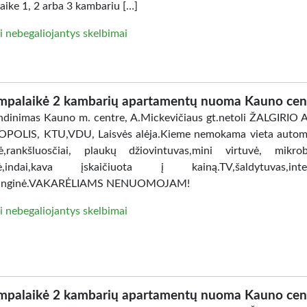
aike 1, 2 arba 3 kambariu […]
i nebegaliojantys skelbimai
mpalaikė 2 kambarių apartamentų nuoma Kauno cen
dinimas Kauno m. centre, A.Mickevičiaus gt.netoli ŽALGIRIO
POLIS, KTU,VDU, Laisvės alėja.Kieme nemokama vieta automo
ė,rankšluosčiai, plaukų džiovintuvas,mini virtuvė, mikro
lė,indai,kava įskaičiuota į kainą.TV,šaldytuvas,inter
anginė.VAKARĖLIAMS NENUOMOJAM!
i nebegaliojantys skelbimai
mpalaikė 2 kambarių apartamentų nuoma Kauno cen