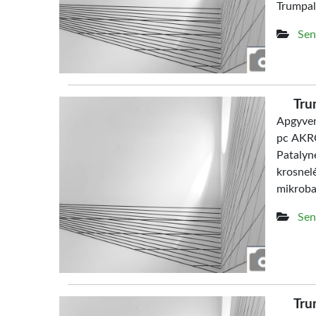
Trumpal
Sen
Tru
Apgyven
pc AKRO
Patalyn
krosne
mikrob
Sen
Tru