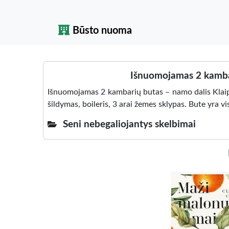
Būsto nuoma
Išnuomojamas 2 kambar
Išnuomojamas 2 kambarių butas – namo dalis Klaipėd
šildymas, boileris, 3 arai žemes sklypas. Bute yra vi
Seni nebegaliojantys skelbimai