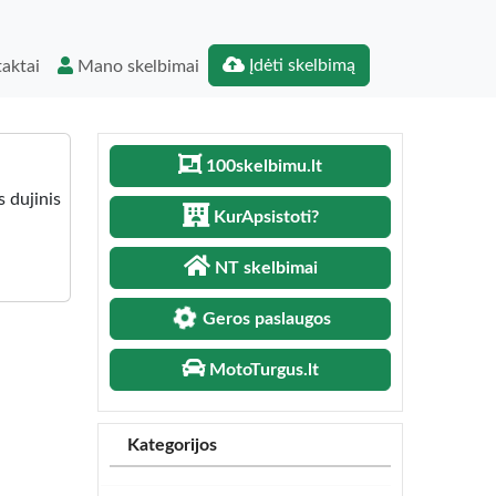
Įdėti skelbimą
aktai
Mano skelbimai
100skelbimu.lt
 dujinis
KurApsistoti?
NT skelbimai
Geros paslaugos
MotoTurgus.lt
Kategorijos