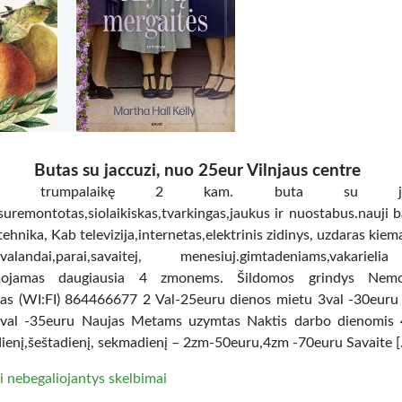
Butas su jaccuzi, nuo 25eur Vilnjaus centre
ome trumpalaikę 2 kam. buta su jacc
uremontotas,siolaikiskas,tvarkingas,jaukus ir nuostabus.nauji ba
tehnika, Kab televizija,internetas,elektrinis zidinys, uzdaras kiem
i.valandai,parai,savaitej, menesiuj.gimtadeniams,vakarie
ojamas daugiausia 4 zmonems. Šildomos grindys Nem
tas (WI:FI) 864466677 2 Val-25euru dienos mietu 3val -30euru
val -35euru Naujas Metams uzymtas Naktis darbo dienomis 
ienį,šeštadienį, sekmadienį – 2zm-50euru,4zm -70euru Savaite 
i nebegaliojantys skelbimai