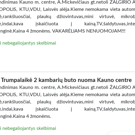
dinimas Kauno m. centre, A.Mickevičiaus gt.netoli ŽALGIRIO
POLIS, KTU,VDU, Laisvės alėja.Kieme nemokama vieta automo
ė,rankšluosčiai, plaukų džiovintuvas,mini virtuvė, mikro
lė,indai,kava įskaičiuota į kainą.TV,šaldytuvas,inter
anginė.Kaina 4 žmonėms. VAKARĖLIAMS NENUOMOJAM!!!
i nebegaliojantys skelbimai
Trumpalaikė 2 kambarių buto nuoma Kauno centre
dinimas Kauno m. centre, A.Mickevičiaus gt.netoli ŽALGIRIO
POLIS, KTU,VDU, Laisvės alėja.Kieme nemokama vieta automo
ė,rankšluosčiai, plaukų džiovintuvas,mini virtuvė, mikro
lė,indai,kava įskaičiuota į kainą.TV,šaldytuvas,inter
nginė.Kaina 4 žmonėms.
i nebegaliojantys skelbimai