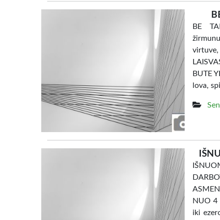
B
BE TAR
žirmunu
virtuve
LAISV
BUTE YRA
lova, sp
Sen
IŠNU
IŠNU
DARBO
ASMENI
NUO 4 e
iki eze