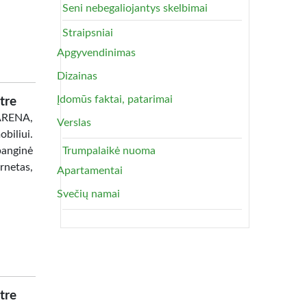
Seni nebegaliojantys skelbimai
Straipsniai
Apgyvendinimas
Dizainas
Įdomūs faktai, patarimai
tre
 ARENA,
Verslas
biliui.
banginė
Trumpalaikė nuoma
netas,
Apartamentai
Svečių namai
tre