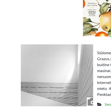
Siūl
Grazus,s
buitine 
masina
nenuom
Interne
mietu 4
Penktad
Sen