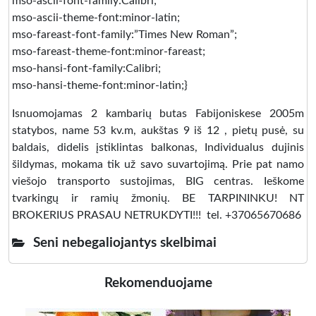
mso-ascii-font-family:Calibri;
mso-ascii-theme-font:minor-latin;
mso-fareast-font-family:”Times New Roman”;
mso-fareast-theme-font:minor-fareast;
mso-hansi-font-family:Calibri;
mso-hansi-theme-font:minor-latin;}
Isnuomojamas 2 kambarių butas Fabijoniskese 2005m
statybos, name 53 kv.m, aukštas 9 iš 12 , pietų pusė, su
baldais, didelis įstiklintas balkonas, Individualus dujinis
šildymas, mokama tik už savo suvartojimą. Prie pat namo
viešojo transporto sustojimas, BIG centras. Ieškome
tvarkingų ir ramių žmonių. BE TARPININKU! NT
BROKERIUS PRASAU NETRUKDYTI!!! tel. +37065670686
Seni nebegaliojantys skelbimai
Rekomenduojame