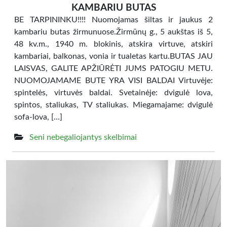
KAMBARIU BUTAS
BE TARPININKU!!!! Nuomojamas šiltas ir jaukus 2
kambariu butas žirmunuose.Žirmūnų g., 5 aukštas iš 5,
48 kv.m., 1940 m. blokinis, atskira virtuve, atskiri
kambariai, balkonas, vonia ir tualetas kartu.BUTAS JAU
LAISVAS, GALITE APŽIŪRĖTI JUMS PATOGIU METU.
NUOMOJAMAME BUTE YRA VISI BALDAI Virtuvėje:
spintelės, virtuvės baldai. Svetainėje: dvigulė lova,
spintos, staliukas, TV staliukas. Miegamajame: dvigulė
sofa-lova, […]
Seni nebegaliojantys skelbimai