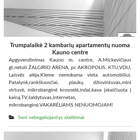
Trumpalaikė 2 kambarių apartamentų nuoma
Kauno centre
Apgyvendinimas Kauno m. centre, A.Mickevičiaus
gt.netoli ŽALGIRIO ARENA, pc AKROPOLIS, KTU,VDU,
Laisvės alėja.Kieme nemokama vieta automobiliui.
Patalynė,rankšluosčiai, plaukų džiovintuvas,mini
virtuvė, mikrobanginė krosnelė,indai,kava įskaičiuota į
kainą.TV,šaldytuvas,internetas,
mikrobanginė.VAKARĖLIAMS NENUOMOJAM!
Seni nebegaliojantys skelbimai