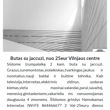
Butas su jaccuzi, nuo 25eur Vilnjaus centre
Siūlome trumpalaikę 2 kam. buta su jaccuzi.
Grazus,suremontotas,siolaikiskas,tvarkingas,jaukus ir
nuostabus.nauji baldai ir buitine tehnika, Kab
televizija,internetas,elektrinis zidinys, uzdaras
kiemas,vieta masinai.valandai,parai,savaitej,
menesiuj.gimtadeniams,vakarielia ms nenuomojamas
daugiausia 4 zmonems. Šildomos grindys Nemokamas
Internetas (WI:FI) 864466677 2 Val-25euru dienos