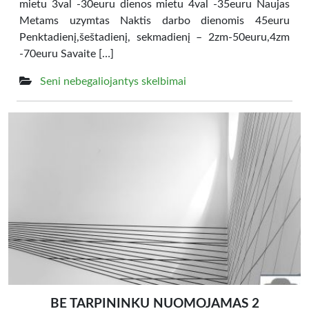
mietu 3val -30euru dienos mietu 4val -35euru Naujas
Metams uzymtas Naktis darbo dienomis 45euru
Penktadienį,šeštadienį, sekmadienį – 2zm-50euru,4zm
-70euru Savaite […]
Seni nebegaliojantys skelbimai
BE TARPININKU NUOMOJAMAS 2