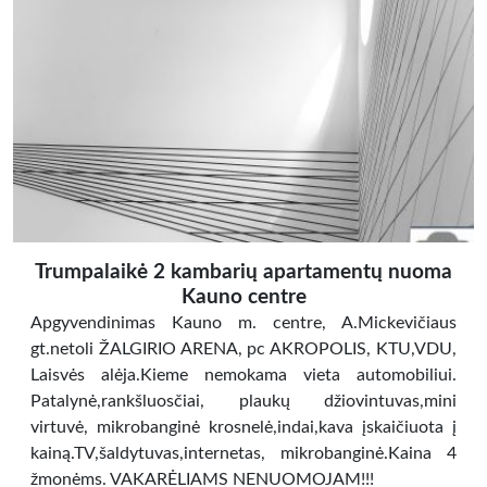
Trumpalaikė 2 kambarių apartamentų nuoma
Kauno centre
Apgyvendinimas Kauno m. centre, A.Mickevičiaus
gt.netoli ŽALGIRIO ARENA, pc AKROPOLIS, KTU,VDU,
Laisvės alėja.Kieme nemokama vieta automobiliui.
Patalynė,rankšluosčiai, plaukų džiovintuvas,mini
virtuvė, mikrobanginė krosnelė,indai,kava įskaičiuota į
kainą.TV,šaldytuvas,internetas, mikrobanginė.Kaina 4
žmonėms. VAKARĖLIAMS NENUOMOJAM!!!