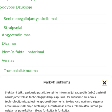
Sodybos Dzūkijoje
Seni nebegaliojantys skelbimai
Straipsniai
Apgyvendinimas
Dizainas
Įdomūs faktai, patarimai
Verslas
Trumpalaikė nuoma
Apartamentai
Tvarkyti sutikimą
Svečių namai
Siekdami teikti geriausią patirtį, įrenginio informacijai saugoti ir (arba) pasiekti
naudojame tokias technologijas kaip slapukus. Jei sutiksime su šiomis
technologijomis, galėsime apdoroti duomenis, tokius kaip naršymo elgsena
arba unikalūs ID šioje svetainėje. Nesutikimas arba sutikimo atšaukimas gali
neigiamai paveikti tam tikras funkcijas ir funkcijas.