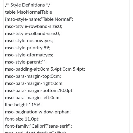
/* Style Definitions */
table.MsoNormalTable
{mso-style-name:”Table Normal”;
mso-tstyle-rowband-size:0;
mso-tstyle-colband-size:0;
mso-style-noshow:yes;
mso-style-priority:99;
mso-style-qformat:yes;
mso-style-parent:””;
mso-padding-alt:0cm 5.4pt 0cm 5.4pt;
mso-para-margin-top:0cm;
mso-para-margin-right:0cm;
mso-para-margin-bottom:10.0pt;
mso-para-margin-left:0cm;
line-height:115%;
mso-pagination:widow-orphan;
font-size:11.0pt;
font-family:”Calibri”,”sans-serif”;