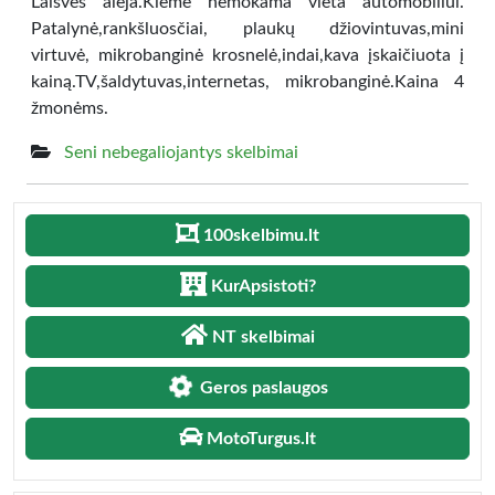
Laisvės alėja.Kieme nemokama vieta automobiliui.
Patalynė,rankšluosčiai, plaukų džiovintuvas,mini
virtuvė, mikrobanginė krosnelė,indai,kava įskaičiuota į
kainą.TV,šaldytuvas,internetas, mikrobanginė.Kaina 4
žmonėms.
Seni nebegaliojantys skelbimai
100skelbimu.lt
KurApsistoti?
NT skelbimai
Geros paslaugos
MotoTurgus.lt