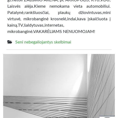
gt.netoli ŽALGIRIO ARENA, pc AKROPOLIS, KTU,VDU,
Laisvės alėja.Kieme nemokama vieta automobiliui.
Patalynė,rankšluosčiai, plaukų džiovintuvas,mini
virtuvė, mikrobanginė krosnelė,indai,kava įskaičiuota į
kainą.TV,šaldytuvas,internetas,
mikrobanginė.VAKARĖLIAMS NENUOMOJAM!
Seni nebegaliojantys skelbimai