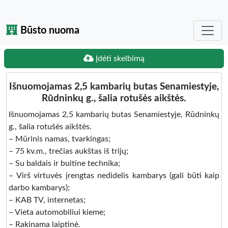
Būsto nuoma
Įdėti skelbimą
Išnuomojamas 2,5 kambarių butas Senamiestyje,
Rūdninkų g., šalia rotušės aikštės.
Išnuomojamas 2,5 kambarių butas Senamiestyje, Rūdninkų
g., šalia rotušės aikštės.
– Mūrinis namas, tvarkingas;
– 75 kv.m., trečias aukštas iš trijų;
– Su baldais ir buitine technika;
– Virš virtuvės įrengtas nedidelis kambarys (gali būti kaip
darbo kambarys);
– KAB TV, internetas;
– Vieta automobiliui kieme;
– Rakinama laiptinė.