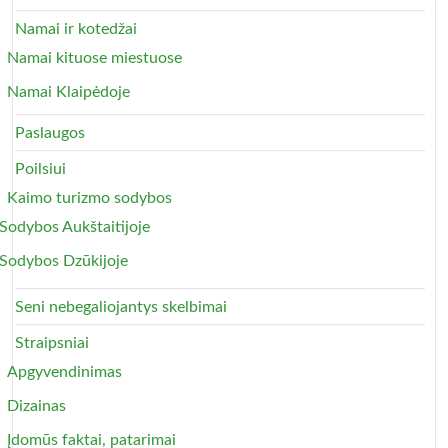
Namai ir kotedžai
Namai kituose miestuose
Namai Klaipėdoje
Paslaugos
Poilsiui
Kaimo turizmo sodybos
Sodybos Aukštaitijoje
Sodybos Dzūkijoje
Seni nebegaliojantys skelbimai
Straipsniai
Apgyvendinimas
Dizainas
Įdomūs faktai, patarimai