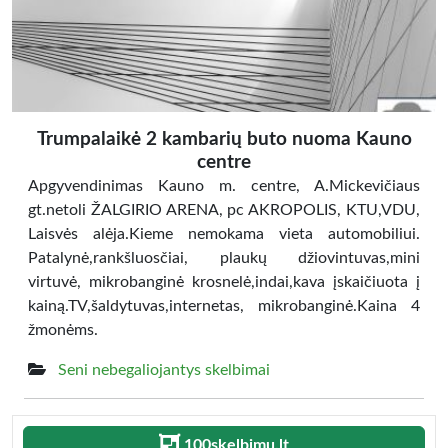
Trumpalaikė 2 kambarių buto nuoma Kauno
centre
Apgyvendinimas Kauno m. centre, A.Mickevičiaus
gt.netoli ŽALGIRIO ARENA, pc AKROPOLIS, KTU,VDU,
Laisvės alėja.Kieme nemokama vieta automobiliui.
Patalynė,rankšluosčiai, plaukų džiovintuvas,mini
virtuvė, mikrobanginė krosnelė,indai,kava įskaičiuota į
kainą.TV,šaldytuvas,internetas, mikrobanginė.Kaina 4
žmonėms.
Seni nebegaliojantys skelbimai
100skelbimu.lt