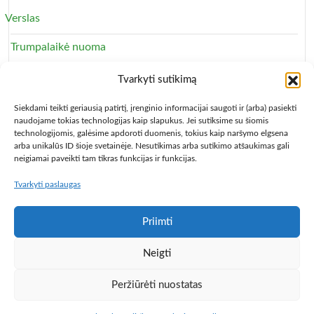
Verslas
Trumpalaikė nuoma
Apartamentai
Tvarkyti sutikimą
Svečių namai
Siekdami teikti geriausią patirtį, įrenginio informacijai saugoti ir (arba) pasiekti
naudojame tokias technologijas kaip slapukus. Jei sutiksime su šiomis
technologijomis, galėsime apdoroti duomenis, tokius kaip naršymo elgsena
arba unikalūs ID šioje svetainėje. Nesutikimas arba sutikimo atšaukimas gali
neigiamai paveikti tam tikras funkcijas ir funkcijas.
Tvarkyti paslaugas
Copyright © 2013 – 2026
Būsto nuoma
- Butų, kambarių,
apartamentų ir patalpų nuomos skelbimai
Paslaugų taisyklės
Privatumo politika
Kontaktai
Priimti
Programa Centas
Populiariausios knygos
Knygos pigiau,
Neigti
vadovėliai
Pigusskrydis.lt
Baldų mugė
Auto skelbimai
# >
Jūsų nuoroda!
< #
Peržiūrėti nuostatas