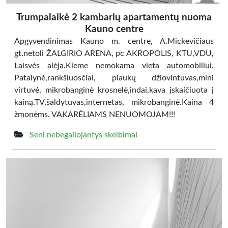
Trumpalaikė 2 kambarių apartamentų nuoma
Kauno centre
Apgyvendinimas Kauno m. centre, A.Mickevičiaus
gt.netoli ŽALGIRIO ARENA, pc AKROPOLIS, KTU,VDU,
Laisvės alėja.Kieme nemokama vieta automobiliui.
Patalynė,rankšluosčiai, plaukų džiovintuvas,mini
virtuvė, mikrobanginė krosnelė,indai,kava įskaičiuota į
kainą.TV,šaldytuvas,internetas, mikrobanginė.Kaina 4
žmonėms. VAKARĖLIAMS NENUOMOJAM!!!
Seni nebegaliojantys skelbimai