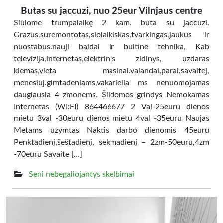
Butas su jaccuzi, nuo 25eur Vilnjaus centre
Siūlome trumpalaikę 2 kam. buta su jaccuzi.
Grazus,suremontotas,siolaikiskas,tvarkingas,jaukus ir
nuostabus.nauji baldai ir buitine tehnika, Kab
televizija,internetas,elektrinis zidinys, uzdaras
kiemas,vieta masinai.valandai,parai,savaitej,
menesiuj.gimtadeniams,vakarielia ms nenuomojamas
daugiausia 4 zmonems. Šildomos grindys Nemokamas
Internetas (WI:FI) 864466677 2 Val-25euru dienos
mietu 3val -30euru dienos mietu 4val -35euru Naujas
Metams uzymtas Naktis darbo dienomis 45euru
Penktadienį,šeštadienį, sekmadienį – 2zm-50euru,4zm
-70euru Savaite […]
Seni nebegaliojantys skelbimai