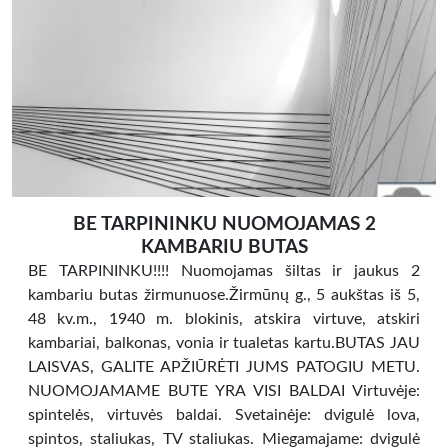
BE TARPININKU NUOMOJAMAS 2
KAMBARIU BUTAS
BE TARPININKU!!!! Nuomojamas šiltas ir jaukus 2
kambariu butas žirmunuose.Žirmūnų g., 5 aukštas iš 5,
48 kv.m., 1940 m. blokinis, atskira virtuve, atskiri
kambariai, balkonas, vonia ir tualetas kartu.BUTAS JAU
LAISVAS, GALITE APŽIŪRĖTI JUMS PATOGIU METU.
NUOMOJAMAME BUTE YRA VISI BALDAI Virtuvėje:
spintelės, virtuvės baldai. Svetainėje: dvigulė lova,
spintos, staliukas, TV staliukas. Miegamajame: dvigulė