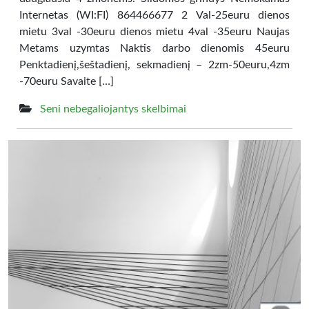
Internetas (WI:FI) 864466677 2 Val-25euru dienos
mietu 3val -30euru dienos mietu 4val -35euru Naujas
Metams uzymtas Naktis darbo dienomis 45euru
Penktadienį,šeštadienį, sekmadienį – 2zm-50euru,4zm
-70euru Savaite […]
Seni nebegaliojantys skelbimai