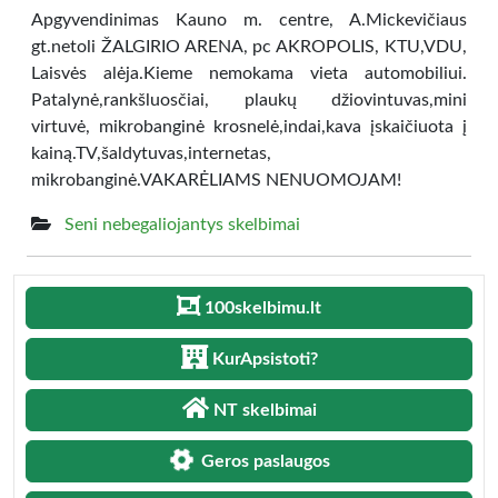
Apgyvendinimas Kauno m. centre, A.Mickevičiaus
gt.netoli ŽALGIRIO ARENA, pc AKROPOLIS, KTU,VDU,
Laisvės alėja.Kieme nemokama vieta automobiliui.
Patalynė,rankšluosčiai, plaukų džiovintuvas,mini
virtuvė, mikrobanginė krosnelė,indai,kava įskaičiuota į
kainą.TV,šaldytuvas,internetas,
mikrobanginė.VAKARĖLIAMS NENUOMOJAM!
Seni nebegaliojantys skelbimai
100skelbimu.lt
KurApsistoti?
NT skelbimai
Geros paslaugos