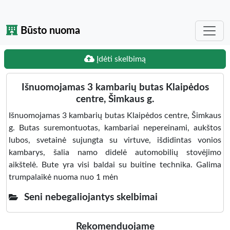
Būsto nuoma
Įdėti skelbimą
Išnuomojamas 3 kambarių butas Klaipėdos
centre, Šimkaus g.
Išnuomojamas 3 kambarių butas Klaipėdos centre, Šimkaus
g. Butas suremontuotas, kambariai nepereinami, aukštos
lubos, svetainė sujungta su virtuve, išdidintas vonios
kambarys, šalia namo didelė automobilių stovėjimo
aikštelė. Bute yra visi baldai su buitine technika. Galima
trumpalaikė nuoma nuo 1 mėn
Seni nebegaliojantys skelbimai
Rekomenduojame