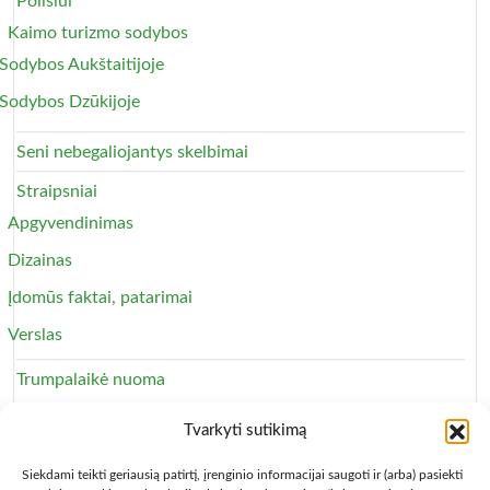
Poilsiui
Kaimo turizmo sodybos
Sodybos Aukštaitijoje
Sodybos Dzūkijoje
Seni nebegaliojantys skelbimai
Straipsniai
Apgyvendinimas
Dizainas
Įdomūs faktai, patarimai
Verslas
Trumpalaikė nuoma
Apartamentai
Tvarkyti sutikimą
Svečių namai
Siekdami teikti geriausią patirtį, įrenginio informacijai saugoti ir (arba) pasiekti