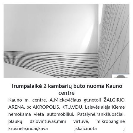
Trumpalaikė 2 kambarių buto nuoma Kauno
centre
Kauno m. centre, A.Mickevičiaus gt.netoli ŽALGIRIO
ARENA, pc AKROPOLIS, KTU,VDU, Laisvės alėja.Kieme
nemokama vieta automobiliui. Patalynė,rankšluosčiai,
plaukų džiovintuvas,mini virtuvė, mikrobanginė
krosnelė,indai,kava įskaičiuota į