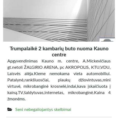
Trumpalaikė 2 kambarių buto nuoma Kauno
centre
Apgyvendinimas Kauno m. centre, A.Mickevičiaus
gt.netoli ŽALGIRIO ARENA, pc AKROPOLIS, KTU,VDU,
Laisvės alėja.Kieme nemokama vieta automobiliui.
Patalynė,rankšluosčiai, plaukų džiovintuvas,mini
virtuvė, mikrobanginė krosnelė,indai,kava įskaičiuota į
kainą.TV,šaldytuvas,internetas, mikrobanginė.Kaina 4
žmonėms.
Seni nebegaliojantys skelbimai