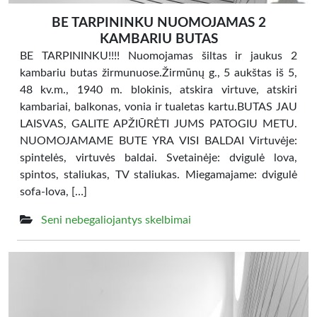
BE TARPININKU NUOMOJAMAS 2
KAMBARIU BUTAS
BE TARPININKU!!!! Nuomojamas šiltas ir jaukus 2
kambariu butas žirmunuose.Žirmūnų g., 5 aukštas iš 5,
48 kv.m., 1940 m. blokinis, atskira virtuve, atskiri
kambariai, balkonas, vonia ir tualetas kartu.BUTAS JAU
LAISVAS, GALITE APŽIŪRĖTI JUMS PATOGIU METU.
NUOMOJAMAME BUTE YRA VISI BALDAI Virtuvėje:
spintelės, virtuvės baldai. Svetainėje: dvigulė lova,
spintos, staliukas, TV staliukas. Miegamajame: dvigulė
sofa-lova, […]
Seni nebegaliojantys skelbimai