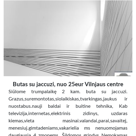
Butas su jaccuzi, nuo 25eur Vilnjaus centre
Siūlome trumpalaikę 2 kam. buta su jaccuzi.
Grazus,suremontotas,siolaikiskas,tvarkingas,jaukus ir
nuostabus.nauji baldai ir buitine tehnika, Kab
televizija,internetas,elektrinis zidinys, uzdaras
kiemas,vieta masinai.valandai,parai,savaitej,
menesiuj.gimtadeniams,vakarielia ms nenuomojamas
daugiausia 4 zmonems. Šildomos grindys Nemokamas