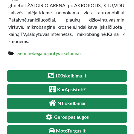
gt.netoli ŽALGIRIO ARENA, pc AKROPOLIS, KTU,VDU,
Laisvės alėja.Kieme nemokama vieta automobiliui.
Patalynė,rankšluosčiai, plaukų džiovintuvas,mini
virtuvė, mikrobanginė krosnelė,indai,kava įskaičiuota į
kainą.TV,šaldytuvas,internetas, mikrobanginė.Kaina 4
žmonėms.
Seni nebegaliojantys skelbimai
100skelbimu.lt
KurApsistoti?
NT skelbimai
Geros paslaugos
MotoTurgus.lt