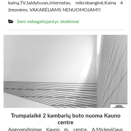
kainą.TV,šaldytuvas,internetas, mikrobanginė.Kaina 4
žmonėms. VAKARĖLIAMS NENUOMOJAM!!!
Seni nebegaliojantys skelbimai
Trumpalaikė 2 kambarių buto nuoma Kauno
centre
Apgyvendinimas Kauno m. centre, A.Mickevičiaus