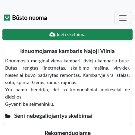
Būsto nuoma
Įdėti skelbimą
Išnuomojamas kambaris Najoji Vilnia
Išnuomosiu merginai viena kambari, dvieju kambariu bute.
Butas irengtas (inetrnetas, skalbimo mašina, virykle).
Neseniai buvo padarytas remontas. Kambaryje yra :stalas,
sofa, spinta. Geras, ramus rajonas.
Yra namo bendrija, del to komunaliniai mokesciai ne
didelios.
Gyventi be seimeninku.
Seni nebegaliojantys skelbimai
Rekomenduojame