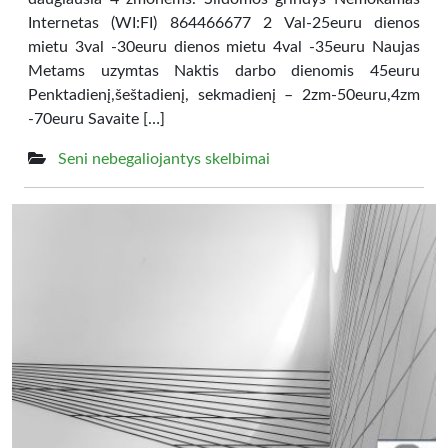
Internetas (WI:FI) 864466677 2 Val-25euru dienos
mietu 3val -30euru dienos mietu 4val -35euru Naujas
Metams uzymtas Naktis darbo dienomis 45euru
Penktadienį,šeštadienį, sekmadienį – 2zm-50euru,4zm
-70euru Savaite […]
Seni nebegaliojantys skelbimai