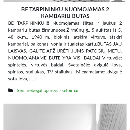
BE TARPININKU NUOMOJAMAS 2
KAMBARIU BUTAS
BE TARPININKU!!!! Nuomojamas šiltas ir jaukus 2
kambariu butas žirmunuose.Žirmūnų g., 5 aukštas iš 5,
48 kv.m., 1940 m. blokinis, atskira virtuve, atskiri
kambariai, balkonas, vonia ir tualetas kartu.BUTAS JAU
LAISVAS, GALITE APŽIŪRĖTI JUMS PATOGIU METU.
NUOMOJAMAME BUTE YRA VISI BALDAI Virtuvėje:
spintelės, virtuvės baldai. Svetainėje: dvigulė lova,
spintos, staliukas, TV staliukas. Miegamajame: dvigulė
sofa-lova, […]
Seni nebegaliojantys skelbimai