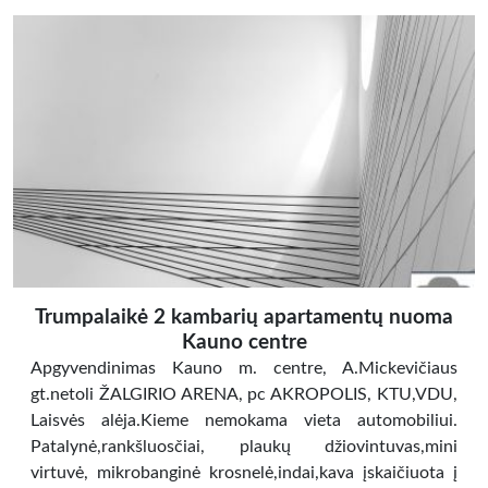
Trumpalaikė 2 kambarių apartamentų nuoma
Kauno centre
Apgyvendinimas Kauno m. centre, A.Mickevičiaus
gt.netoli ŽALGIRIO ARENA, pc AKROPOLIS, KTU,VDU,
Laisvės alėja.Kieme nemokama vieta automobiliui.
Patalynė,rankšluosčiai, plaukų džiovintuvas,mini
virtuvė, mikrobanginė krosnelė,indai,kava įskaičiuota į