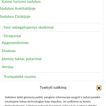
Kaimo turizmo sodybos
Sodybos Aukštaitijoje
Sodybos Dzūkijoje
Seni nebegaliojantys skelbimai
Straipsniai
Apgyvendinimas
Dizainas
Įdomūs faktai, patarimai
Verslas
Trumpalaikė nuoma
Apartamentai
Tvarkyti sutikimą
Svečių namai
Siekdami teikti geriausią patirtį, įrenginio informacijai saugoti ir (arba) pasiekti
naudojame tokias technologijas kaip slapukus. Jei sutiksime su šiomis
technologijomis, galėsime apdoroti duomenis, tokius kaip naršymo elgsena