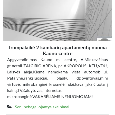
Trumpalaikė 2 kambarių apartamentų nuoma
Kauno centre
Apgyvendinimas Kauno m. centre, A.Mickevičiaus
gt.netoli ŽALGIRIO ARENA, pc AKROPOLIS, KTU,VDU,
Laisvės alėja.Kieme nemokama vieta automobiliui.
Patalynė,rankšluosčiai, plaukų džiovintuvas,mini
virtuvė, mikrobanginė krosnelė,indai,kava įskaičiuota į
kainą.TV,šaldytuvas,internetas,
mikrobanginė.VAKARĖLIAMS NENUOMOJAM!
Seni nebegaliojantys skelbimai