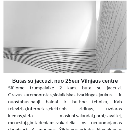
Butas su jaccuzi, nuo 25eur Vilnjaus centre
Siūlome trumpalaikę 2 kam. buta su jaccuzi.
Grazus,suremontotas,siolaikiskas,tvarkingas,jaukus ir
nuostabus.nauji baldai ir buitine tehnika, Kab
televizija,internetas,elektrinis zidinys, uzdaras
kiemas,vieta masinai.valandai,parai,savaitej,
menesiuj.gimtadeniams,vakarielia ms nenuomojamas
daugiausia 4 zmonems. Šildomos grindys Nemokamas