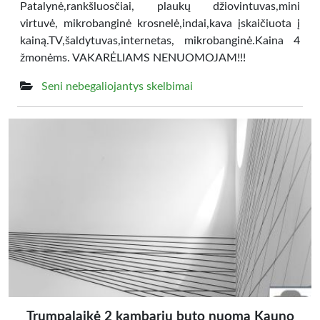
Patalynė,rankšluosčiai, plaukų džiovintuvas,mini
virtuvė, mikrobanginė krosnelė,indai,kava įskaičiuota į
kainą.TV,šaldytuvas,internetas, mikrobanginė.Kaina 4
žmonėms. VAKARĖLIAMS NENUOMOJAM!!!
Seni nebegaliojantys skelbimai
Trumpalaikė 2 kambarių buto nuoma Kauno