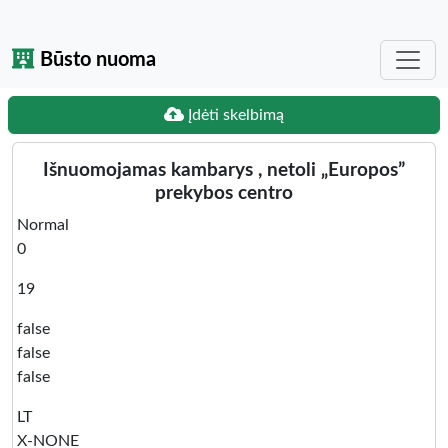
Būsto nuoma
Įdėti skelbimą
Išnuomojamas kambarys , netoli „Europos”
prekybos centro
Normal
0
19
false
false
false
LT
X-NONE