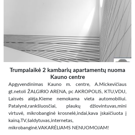
Trumpalaikė 2 kambarių apartamentų nuoma
Kauno centre
Apgyvendinimas Kauno m. centre, A.Mickevičiaus
gt.netoli ŽALGIRIO ARENA, pc AKROPOLIS, KTU,VDU,
Laisvės alėja.Kieme nemokama vieta automobiliui.
Patalynė,rankšluosčiai, plaukų džiovintuvas,mini
virtuvė, mikrobanginė krosnelė,indai,kava įskaičiuota į
kainą.TV,šaldytuvas,internetas,
mikrobanginė.VAKARĖLIAMS NENUOMOJAM!