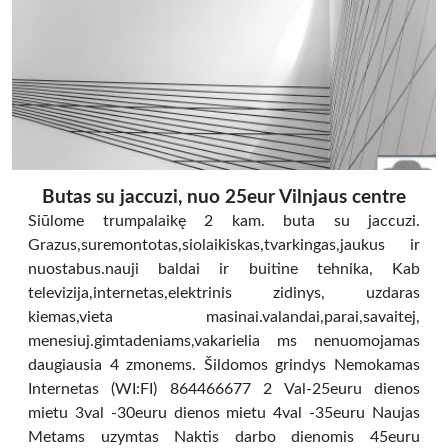
Butas su jaccuzi, nuo 25eur Vilnjaus centre
Siūlome trumpalaikę 2 kam. buta su jaccuzi.
Grazus,suremontotas,siolaikiskas,tvarkingas,jaukus ir
nuostabus.nauji baldai ir buitine tehnika, Kab
televizija,internetas,elektrinis zidinys, uzdaras
kiemas,vieta masinai.valandai,parai,savaitej,
menesiuj.gimtadeniams,vakarielia ms nenuomojamas
daugiausia 4 zmonems. Šildomos grindys Nemokamas
Internetas (WI:FI) 864466677 2 Val-25euru dienos
mietu 3val -30euru dienos mietu 4val -35euru Naujas
Metams uzymtas Naktis darbo dienomis 45euru