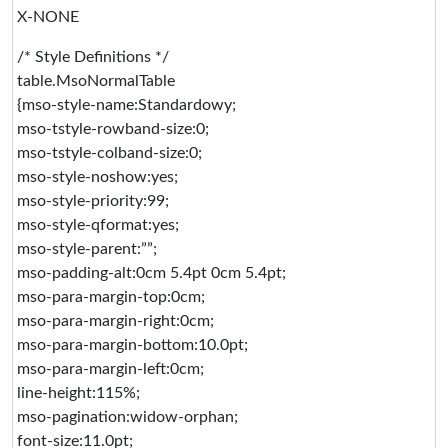
X-NONE
/* Style Definitions */
table.MsoNormalTable
{mso-style-name:Standardowy;
mso-tstyle-rowband-size:0;
mso-tstyle-colband-size:0;
mso-style-noshow:yes;
mso-style-priority:99;
mso-style-qformat:yes;
mso-style-parent:””;
mso-padding-alt:0cm 5.4pt 0cm 5.4pt;
mso-para-margin-top:0cm;
mso-para-margin-right:0cm;
mso-para-margin-bottom:10.0pt;
mso-para-margin-left:0cm;
line-height:115%;
mso-pagination:widow-orphan;
font-size:11.0pt;