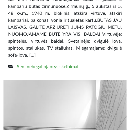
kambariu butas žirmunuose.Žirmūnų g., 5 aukštas iš 5,
48 kv.m., 1940 m. blokinis, atskira virtuve, atskiri
kambariai, balkonas, vonia ir tualetas kartu.BUTAS JAU
LAISVAS, GALITE APŽIŪRĖTI JUMS PATOGIU METU.
NUOMOJAMAME BUTE YRA VISI BALDAI Virtuvėje:
spintelės, virtuvės baldai. Svetainėje: dvigulė lova,
spintos, staliukas, TV staliukas. Miegamajame: dvigulė
sofa-lova, […]
Seni nebegaliojantys skelbimai