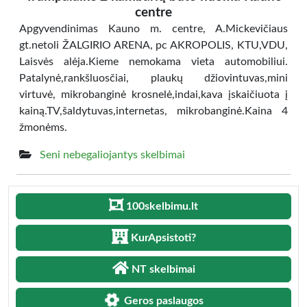
centre
Apgyvendinimas Kauno m. centre, A.Mickevičiaus
gt.netoli ŽALGIRIO ARENA, pc AKROPOLIS, KTU,VDU,
Laisvės alėja.Kieme nemokama vieta automobiliui.
Patalynė,rankšluosčiai, plaukų džiovintuvas,mini
virtuvė, mikrobanginė krosnelė,indai,kava įskaičiuota į
kainą.TV,šaldytuvas,internetas, mikrobanginė.Kaina 4
žmonėms.
Seni nebegaliojantys skelbimai
100skelbimu.lt
KurApsistoti?
NT skelbimai
Geros paslaugos