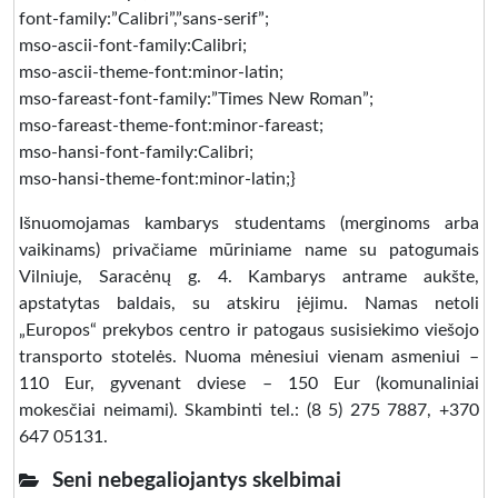
font-family:”Calibri”,”sans-serif”;
mso-ascii-font-family:Calibri;
mso-ascii-theme-font:minor-latin;
mso-fareast-font-family:”Times New Roman”;
mso-fareast-theme-font:minor-fareast;
mso-hansi-font-family:Calibri;
mso-hansi-theme-font:minor-latin;}
Išnuomojamas kambarys studentams (merginoms arba
vaikinams) privačiame mūriniame name su patogumais
Vilniuje, Saracėnų g. 4. Kambarys antrame aukšte,
apstatytas baldais, su atskiru įėjimu. Namas netoli
„Europos“ prekybos centro ir patogaus susisiekimo viešojo
transporto stotelės. Nuoma mėnesiui vienam asmeniui –
110 Eur, gyvenant dviese – 150 Eur (komunaliniai
mokesčiai neimami). Skambinti tel.: (8 5) 275 7887, +370
647 05131.
Seni nebegaliojantys skelbimai