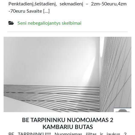
Penktadienį,šeštadienį, sekmadienį – 2zm-50euru,4zm
-70euru Savaite […]
Seni nebegaliojantys skelbimai
BE TARPININKU NUOMOJAMAS 2
KAMBARIU BUTAS
BE TARPININKU!!!! Nuomojamas šiltas ir jaukus 2