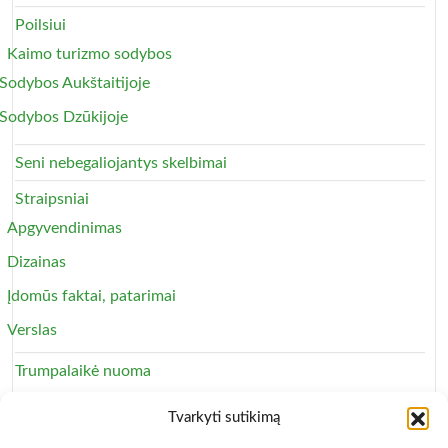
Poilsiui
Kaimo turizmo sodybos
Sodybos Aukštaitijoje
Sodybos Dzūkijoje
Seni nebegaliojantys skelbimai
Straipsniai
Apgyvendinimas
Dizainas
Įdomūs faktai, patarimai
Verslas
Trumpalaikė nuoma
Apartamentai
Tvarkyti sutikimą
Svečių namai