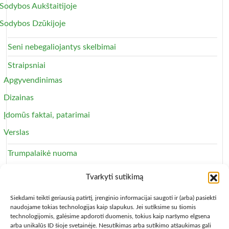
Sodybos Aukštaitijoje
Sodybos Dzūkijoje
Seni nebegaliojantys skelbimai
Straipsniai
Apgyvendinimas
Dizainas
Įdomūs faktai, patarimai
Verslas
Trumpalaikė nuoma
Apartamentai
Tvarkyti sutikimą
Svečių namai
Siekdami teikti geriausią patirtį, įrenginio informacijai saugoti ir (arba) pasiekti
naudojame tokias technologijas kaip slapukus. Jei sutiksime su šiomis
technologijomis, galėsime apdoroti duomenis, tokius kaip naršymo elgsena
arba unikalūs ID šioje svetainėje. Nesutikimas arba sutikimo atšaukimas gali