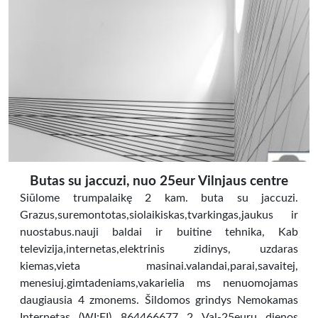
Butas su jaccuzi, nuo 25eur Vilnjaus centre
Siūlome trumpalaikę 2 kam. buta su jaccuzi.
Grazus,suremontotas,siolaikiskas,tvarkingas,jaukus ir
nuostabus.nauji baldai ir buitine tehnika, Kab
televizija,internetas,elektrinis zidinys, uzdaras
kiemas,vieta masinai.valandai,parai,savaitej,
menesiuj.gimtadeniams,vakarielia ms nenuomojamas
daugiausia 4 zmonems. Šildomos grindys Nemokamas
Internetas (WI:FI) 864466677 2 Val-25euru dienos