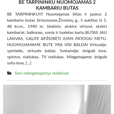
BE TARPININKU NUOMOJAMAS 2
KAMBARIU BUTAS
BE TARPININKU!!!! Nuomojamas šiltas ir jaukus 2
kambariu butas žirmunuose.Žirmūnų g., 5 aukštas iš 5,
48 kv.m., 1940 m. blokinis, atskira virtuve, atskiri
kambariai, balkonas, vonia ir tualetas kartu.BUTAS JAU
LAISVAS, GALITE APŽIŪRĖTI JUMS PATOGIU METU.
NUOMOJAMAME BUTE YRA VISI BALDAI Virtuvėje:
spintelės, virtuvės baldai. Svetainėje: dvigulė lova,
spintos, staliukas, TV staliukas. Miegamajame: dvigulė
sofa-lova, […]
Seni nebegaliojantys skelbimai