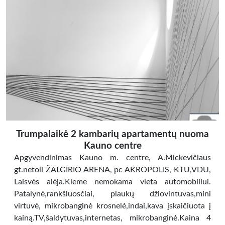
Trumpalaikė 2 kambarių apartamentų nuoma
Kauno centre
Apgyvendinimas Kauno m. centre, A.Mickevičiaus
gt.netoli ŽALGIRIO ARENA, pc AKROPOLIS, KTU,VDU,
Laisvės alėja.Kieme nemokama vieta automobiliui.
Patalynė,rankšluosčiai, plaukų džiovintuvas,mini
virtuvė, mikrobanginė krosnelė,indai,kava įskaičiuota į
kainą.TV,šaldytuvas,internetas, mikrobanginė.Kaina 4