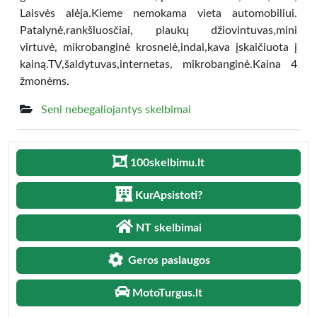
Laisvės alėja.Kieme nemokama vieta automobiliui.
Patalynė,rankšluosčiai, plaukų džiovintuvas,mini
virtuvė, mikrobanginė krosnelė,indai,kava įskaičiuota į
kainą.TV,šaldytuvas,internetas, mikrobanginė.Kaina 4
žmonėms.
Seni nebegaliojantys skelbimai
100skelbimu.lt
KurApsistoti?
NT skelbimai
Geros paslaugos
MotoTurgus.lt