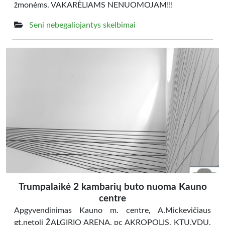
žmonėms. VAKARĖLIAMS NENUOMOJAM!!!
Seni nebegaliojantys skelbimai
Trumpalaikė 2 kambarių buto nuoma Kauno
centre
Apgyvendinimas Kauno m. centre, A.Mickevičiaus
gt.netoli ŽALGIRIO ARENA, pc AKROPOLIS, KTU,VDU,