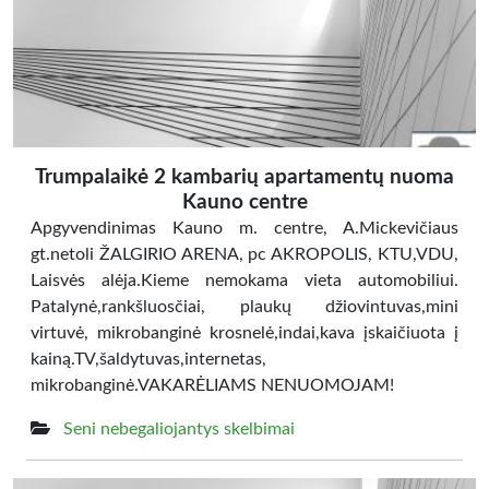
Trumpalaikė 2 kambarių apartamentų nuoma
Kauno centre
Apgyvendinimas Kauno m. centre, A.Mickevičiaus
gt.netoli ŽALGIRIO ARENA, pc AKROPOLIS, KTU,VDU,
Laisvės alėja.Kieme nemokama vieta automobiliui.
Patalynė,rankšluosčiai, plaukų džiovintuvas,mini
virtuvė, mikrobanginė krosnelė,indai,kava įskaičiuota į
kainą.TV,šaldytuvas,internetas,
mikrobanginė.VAKARĖLIAMS NENUOMOJAM!
Seni nebegaliojantys skelbimai