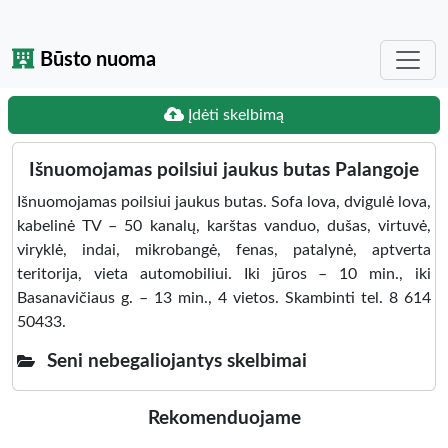
Būsto nuoma
Įdėti skelbimą
Išnuomojamas poilsiui jaukus butas Palangoje
Išnuomojamas poilsiui jaukus butas. Sofa lova, dvigulė lova,
kabelinė TV – 50 kanalų, karštas vanduo, dušas, virtuvė,
viryklė, indai, mikrobangė, fenas, patalynė, aptverta
teritorija, vieta automobiliui. Iki jūros – 10 min., iki
Basanavičiaus g. – 13 min., 4 vietos. Skambinti tel. 8 614
50433.
Seni nebegaliojantys skelbimai
Rekomenduojame