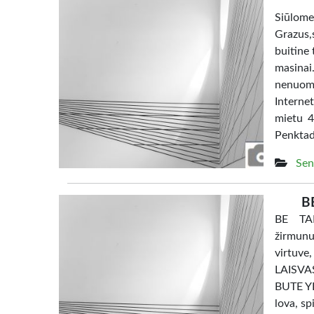
Siūl
Grazus,s
buitine 
masina
nenuom
Interne
mietu 4
Penktad
Sen
B
BE TAR
žirmunu
virtuve
LAISV
BUTE YRA
lova, sp