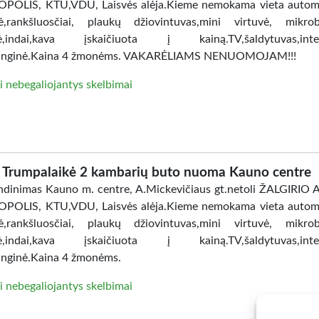
POLIS, KTU,VDU, Laisvės alėja.Kieme nemokama vieta automo
ė,rankšluosčiai, plaukų džiovintuvas,mini virtuvė, mikro
lė,indai,kava įskaičiuota į kainą.TV,šaldytuvas,inter
anginė.Kaina 4 žmonėms. VAKARĖLIAMS NENUOMOJAM!!!
i nebegaliojantys skelbimai
Trumpalaikė 2 kambarių buto nuoma Kauno centre
dinimas Kauno m. centre, A.Mickevičiaus gt.netoli ŽALGIRIO
POLIS, KTU,VDU, Laisvės alėja.Kieme nemokama vieta automo
ė,rankšluosčiai, plaukų džiovintuvas,mini virtuvė, mikro
lė,indai,kava įskaičiuota į kainą.TV,šaldytuvas,inter
nginė.Kaina 4 žmonėms.
i nebegaliojantys skelbimai