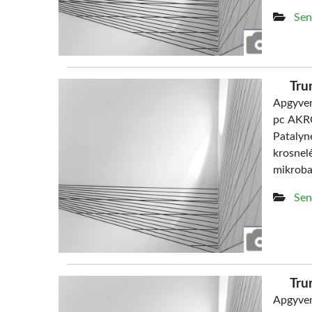
Sen
Tru
Apgyven
pc AKRO
Patalyn
krosne
mikrob
Sen
Tru
Apgyven