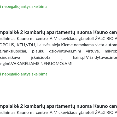
i nebegaliojantys skelbimai
mpalaikė 2 kambarių apartamentų nuoma Kauno cen
dinimas Kauno m. centre, A.Mickevičiaus gt.netoli ŽALGIRIO
POLIS, KTU,VDU, Laisvės alėja.Kieme nemokama vieta automo
ė,rankšluosčiai, plaukų džiovintuvas,mini virtuvė, mikro
lė,indai,kava įskaičiuota į kainą.TV,šaldytuvas,inter
anginė.VAKARĖLIAMS NENUOMOJAM!
i nebegaliojantys skelbimai
mpalaikė 2 kambarių apartamentų nuoma Kauno cen
dinimas Kauno m. centre, A.Mickevičiaus gt.netoli ŽALGIRIO