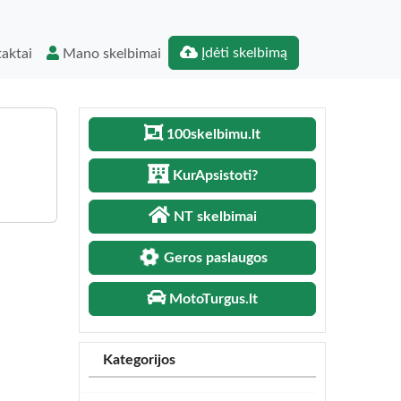
Įdėti skelbimą
aktai
Mano skelbimai
100skelbimu.lt
KurApsistoti?
NT skelbimai
Geros paslaugos
MotoTurgus.lt
Kategorijos