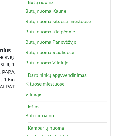
Butų nuoma
Butų nuoma Kaune
Butų nuoma kituose miestuose
Butų nuoma Klaipėdoje
Butų nuoma Panevėžyje
nius
Butų nuoma Šiauliuose
ONIŲ
Butų nuoma Vilniuje
IUI, 1
1 PARA
Darbininkų apgyvendinimas
 , 1 km
Kituose miestuose
TAI PAT
Vilniuje
Ieško
Buto ar namo
Kambarių nuoma