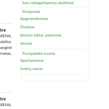
Seni nebegaliojantys skelbimai
Straipsniai
Apgyvendinimas
Dizainas
tre
Įdomūs faktai, patarimai
 ARENA,
biliui.
Verslas
banginė
netas,
Trumpalaikė nuoma
Apartamentai
Svečių namai
tre
 ARENA,