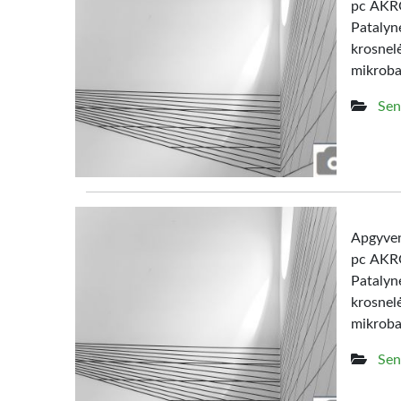
pc AKRO
Patalyn
krosne
mikrob
Sen
Apgyven
pc AKRO
Patalyn
krosne
mikroba
Sen