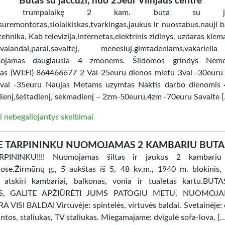
Butas su jaccuzi, nuo 25eur Vilnjaus centre
ome trumpalaikę 2 kam. buta su jacc
uremontotas,siolaikiskas,tvarkingas,jaukus ir nuostabus.nauji ba
tehnika, Kab televizija,internetas,elektrinis zidinys, uzdaras kiem
i.valandai,parai,savaitej, menesiuj.gimtadeniams,vakarie
ojamas daugiausia 4 zmonems. Šildomos grindys Nem
tas (WI:FI) 864466677 2 Val-25euru dienos mietu 3val -30euru
val -35euru Naujas Metams uzymtas Naktis darbo dienomis 
ienį,šeštadienį, sekmadienį – 2zm-50euru,4zm -70euru Savaite 
i nebegaliojantys skelbimai
E TARPININKU NUOMOJAMAS 2 KAMBARIU BUTA
PININKU!!!! Nuomojamas šiltas ir jaukus 2 kambariu
ose.Žirmūnų g., 5 aukštas iš 5, 48 kv.m., 1940 m. blokinis, 
, atskiri kambariai, balkonas, vonia ir tualetas kartu.BU
AS, GALITE APŽIŪRĖTI JUMS PATOGIU METU. NUOMOJ
 VISI BALDAI Virtuvėje: spintelės, virtuvės baldai. Svetainėje: 
intos, staliukas, TV staliukas. Miegamajame: dvigulė sofa-lova, [