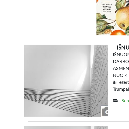
IŠNU
IŠNU
DARBO
ASMENI
NUO 4 e
iki eze
Trumpal
Sen