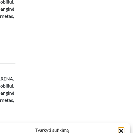
biliui.
banginė
netas,
 ARENA,
biliui.
banginė
netas,
Tvarkyti sutikimą