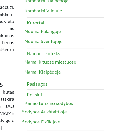
Kambariai Klaipėdoje
uzi.
Kambariai Vilniuje
ldai ir
as,vieta
Kurortai
lia ms
Nuoma Palangoje
okamas
Nuoma Šventojoje
 dienos
45euru
Namai ir kotedžai
[…]
Namai kituose miestuose
Namai Klaipėdoje
Paslaugos
S
 butas
Poilsiui
atskira
Kaimo turizmo sodybos
TAS JAU
Sodybos Aukštaitijoje
AMAME
dvigulė
Sodybos Dzūkijoje
…]