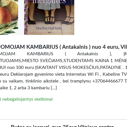
OMOJAM KAMBARIUS ( Antakalnis ) nuo 4 euru, Vil
OMOJAM KAMBARIUS ( Antakalnis ), ĮM
TUOJAMS,MIESTO SVEČIAMS,STUDENTAMS KAINA 1 MĖNES
UI nuo 100 euru ĮSKAITANT VISUS MOKESČIUS,PATALYNE . 
uru Deklarojam gyvenimo vieta Internetas Wi Fi , Kabeline TV
ro su vaikam, tinklinio aikstele , bei tramplynu +37064466677 
aike 1, 2 arba 3 kambariu […]
i nebegaliojantys skelbimai