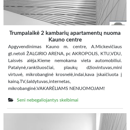
Trumpalaikė 2 kambarių apartamentų nuoma
Kauno centre
Apgyvendinimas Kauno m. centre, A.Mickevičiaus
gt.netoli ŽALGIRIO ARENA, pc AKROPOLIS, KTU,VDU,
Laisvės alėja.Kieme nemokama vieta automobiliui.
Patalynė,rankšluosčiai, plaukų džiovintuvas,mini
virtuvė, mikrobanginė krosnelė,indai,kava įskaičiuota į
kainą.TV,šaldytuvas,internetas,
mikrobanginė.VAKARĖLIAMS NENUOMOJAM!
Seni nebegaliojantys skelbimai