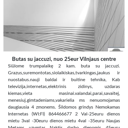
Butas su jaccuzi, nuo 25eur Vilnjaus centre
Siūlome trumpalaikę 2 kam. buta su jaccuzi.
Grazus,suremontotas,siolaikiskas,tvarkingas,jaukus ir
nuostabus.nauji baldai ir buitine tehnika, Kab
televizija,internetas,elektrinis zidinys, uzdaras
kiemas,vieta masinai.valandai,parai,savaitej,
menesiuj.gimtadeniams,vakarielia ms nenuomojamas
daugiausia 4 zmonems. Šildomos grindys Nemokamas
Internetas (WI:FI) 864466677 2 Val-25euru dienos
mietu 3val -30euru dienos mietu 4val -35euru Naujas
Metams uzymtas Naktis darbo dienomis 45euru