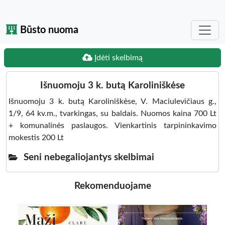
Būsto nuoma
Įdėti skelbimą
Išnuomoju 3 k. butą Karoliniškėse
Išnuomoju 3 k. butą Karoliniškėse, V. Maciulevičiaus g.,
1/9, 64 kv.m., tvarkingas, su baldais. Nuomos kaina 700 Lt
+ komunalinės paslaugos. Vienkartinis tarpininkavimo
mokestis 200 Lt
Seni nebegaliojantys skelbimai
Rekomenduojame