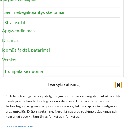
Seni nebegaliojantys skelbimai
Straipsniai
Apgyvendinimas
Dizainas
Įdomūs faktai, patarimai
Verslas
Trumpalaikė nuoma
Apartamentai
Tvarkyti sutikimą
Svečių namai
Siekdami teikti geriausią patirtį, įrenginio informacijai saugoti ir (arba) pasiekti
naudojame tokias technologijas kaip slapukus. Jei sutiksime su šiomis
technologijomis, galėsime apdoroti duomenis, tokius kaip naršymo elgsena
arba unikalūs ID šioje svetainėje. Nesutikimas arba sutikimo atšaukimas gali
neigiamai paveikti tam tikras funkcijas ir funkcijas.