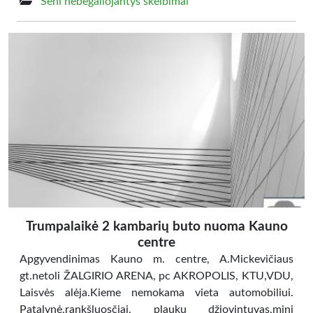
Seni nebegaliojantys skelbimai
Trumpalaikė 2 kambarių buto nuoma Kauno
centre
Apgyvendinimas Kauno m. centre, A.Mickevičiaus
gt.netoli ŽALGIRIO ARENA, pc AKROPOLIS, KTU,VDU,
Laisvės alėja.Kieme nemokama vieta automobiliui.
Patalynė,rankšluosčiai, plaukų džiovintuvas,mini