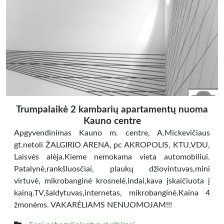
Trumpalaikė 2 kambarių apartamentų nuoma
Kauno centre
Apgyvendinimas Kauno m. centre, A.Mickevičiaus
gt.netoli ŽALGIRIO ARENA, pc AKROPOLIS, KTU,VDU,
Laisvės alėja.Kieme nemokama vieta automobiliui.
Patalynė,rankšluosčiai, plaukų džiovintuvas,mini
virtuvė, mikrobanginė krosnelė,indai,kava įskaičiuota į
kainą.TV,šaldytuvas,internetas, mikrobanginė.Kaina 4
žmonėms. VAKARĖLIAMS NENUOMOJAM!!!