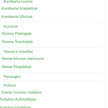
Kambarių nuoma
Kambariai Klaipėdoje
Kambariai Vilniuje
Kurortai
Nuoma Palangoje
Nuoma Šventojoje
Namai ir kotedžai
Namai kituose miestuose
Namai Klaipėdoje
Paslaugos
Poilsiui
Kaimo turizmo sodybos
Sodybos Aukštaitijoje
Sodybos Dzūkijoje