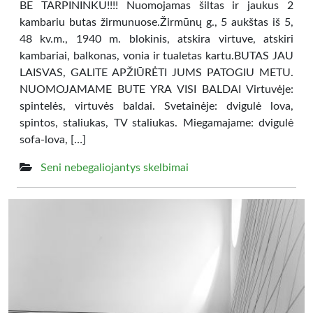
BE TARPININKU!!!! Nuomojamas šiltas ir jaukus 2
kambariu butas žirmunuose.Žirmūnų g., 5 aukštas iš 5,
48 kv.m., 1940 m. blokinis, atskira virtuve, atskiri
kambariai, balkonas, vonia ir tualetas kartu.BUTAS JAU
LAISVAS, GALITE APŽIŪRĖTI JUMS PATOGIU METU.
NUOMOJAMAME BUTE YRA VISI BALDAI Virtuvėje:
spintelės, virtuvės baldai. Svetainėje: dvigulė lova,
spintos, staliukas, TV staliukas. Miegamajame: dvigulė
sofa-lova, […]
Seni nebegaliojantys skelbimai