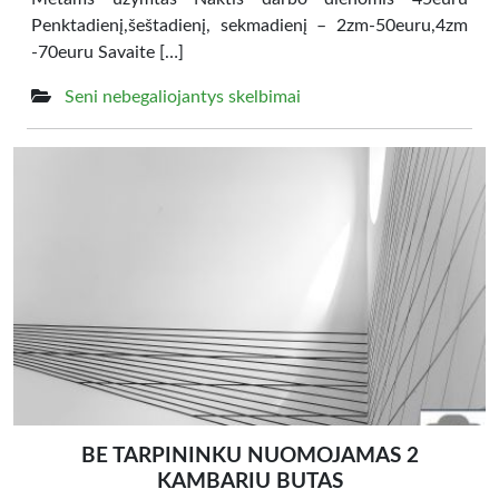
Penktadienį,šeštadienį, sekmadienį – 2zm-50euru,4zm
-70euru Savaite […]
Seni nebegaliojantys skelbimai
BE TARPININKU NUOMOJAMAS 2
KAMBARIU BUTAS