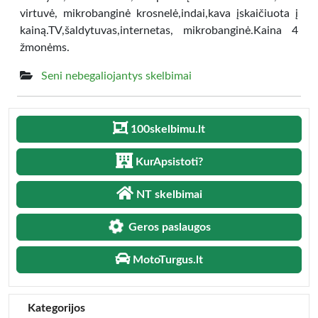
virtuvė, mikrobanginė krosnelė,indai,kava įskaičiuota į
kainą.TV,šaldytuvas,internetas, mikrobanginė.Kaina 4
žmonėms.
Seni nebegaliojantys skelbimai
100skelbimu.lt
KurApsistoti?
NT skelbimai
Geros paslaugos
MotoTurgus.lt
Kategorijos