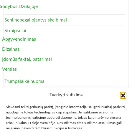
Sodybos Dzūkijoje
Seni nebegaliojantys skelbimai
Straipsniai
Apgyvendinimas
Dizainas
Įdomūs faktai, patarimai
Verslas
Trumpalaikė nuoma
Apartamentai
Tvarkyti sutikimą
Svečių namai
Siekdami teikti geriausią patirtį, įrenginio informacijai saugoti ir (arba) pasiekti
naudojame tokias technologijas kaip slapukus. Jei sutiksime su šiomis
technologijomis, galėsime apdoroti duomenis, tokius kaip naršymo elgsena
arba unikalūs ID šioje svetainėje. Nesutikimas arba sutikimo atšaukimas gali
neigiamai paveikti tam tikras funkcijas ir funkcijas.