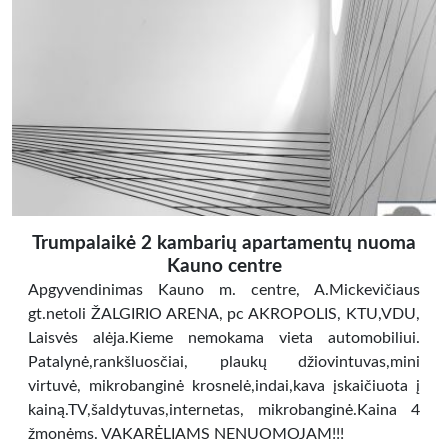
Trumpalaikė 2 kambarių apartamentų nuoma
Kauno centre
Apgyvendinimas Kauno m. centre, A.Mickevičiaus
gt.netoli ŽALGIRIO ARENA, pc AKROPOLIS, KTU,VDU,
Laisvės alėja.Kieme nemokama vieta automobiliui.
Patalynė,rankšluosčiai, plaukų džiovintuvas,mini
virtuvė, mikrobanginė krosnelė,indai,kava įskaičiuota į
kainą.TV,šaldytuvas,internetas, mikrobanginė.Kaina 4
žmonėms. VAKARĖLIAMS NENUOMOJAM!!!