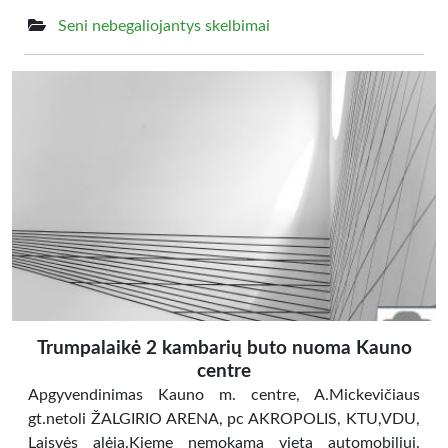
Seni nebegaliojantys skelbimai
Trumpalaikė 2 kambarių buto nuoma Kauno
centre
Apgyvendinimas Kauno m. centre, A.Mickevičiaus
gt.netoli ŽALGIRIO ARENA, pc AKROPOLIS, KTU,VDU,
Laisvės alėja.Kieme nemokama vieta automobiliui.