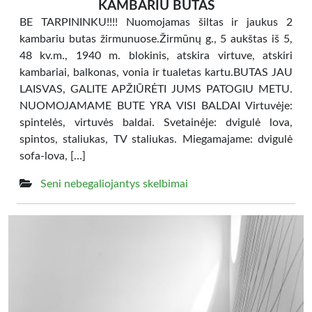
KAMBARIU BUTAS
BE TARPININKU!!!! Nuomojamas šiltas ir jaukus 2
kambariu butas žirmunuose.Žirmūnų g., 5 aukštas iš 5,
48 kv.m., 1940 m. blokinis, atskira virtuve, atskiri
kambariai, balkonas, vonia ir tualetas kartu.BUTAS JAU
LAISVAS, GALITE APŽIŪRĖTI JUMS PATOGIU METU.
NUOMOJAMAME BUTE YRA VISI BALDAI Virtuvėje:
spintelės, virtuvės baldai. Svetainėje: dvigulė lova,
spintos, staliukas, TV staliukas. Miegamajame: dvigulė
sofa-lova, […]
Seni nebegaliojantys skelbimai