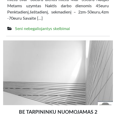
Metams uzymtas Naktis darbo dienomis 45euru
Penktadienį,šeštadienį, sekmadienį – 2zm-50euru,4zm
-70euru Savaite […]
Seni nebegaliojantys skelbimai
BE TARPININKU NUOMOJAMAS 2