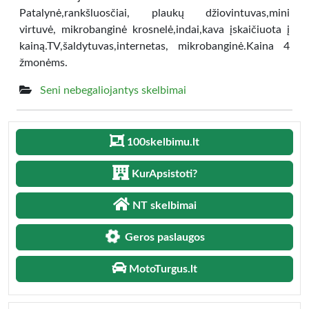
Patalynė,rankšluosčiai, plaukų džiovintuvas,mini
virtuvė, mikrobanginė krosnelė,indai,kava įskaičiuota į
kainą.TV,šaldytuvas,internetas, mikrobanginė.Kaina 4
žmonėms.
Seni nebegaliojantys skelbimai
100skelbimu.lt
KurApsistoti?
NT skelbimai
Geros paslaugos
MotoTurgus.lt