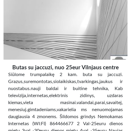
Butas su jaccuzi, nuo 25eur Vilnjaus centre
Siūlome trumpalaikę 2 kam. buta su jaccuzi.
Grazus,suremontotas,siolaikiskas,tvarkingas,jaukus ir
nuostabus.nauji baldai ir buitine tehnika, Kab
televizija,internetas,elektrinis zidinys, uzdaras
kiemas,vieta masinai.valandai,parai,savaitej,
menesiuj.gimtadeniams,vakarielia ms nenuomojamas
daugiausia 4 zmonems. Šildomos grindys Nemokamas
Internetas (WI:FI) 864466677 2 Val-25euru dienos
mietu 3val -30euru dienos mietu 4val -35euru Naujas