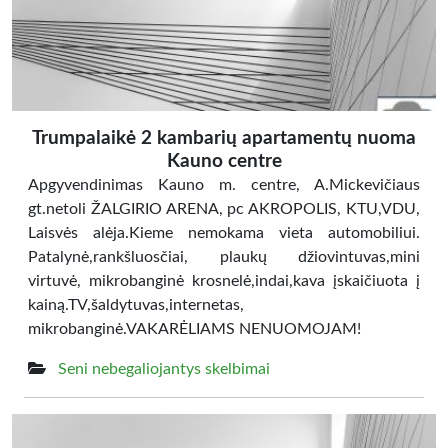
Trumpalaikė 2 kambarių apartamentų nuoma
Kauno centre
Apgyvendinimas Kauno m. centre, A.Mickevičiaus
gt.netoli ŽALGIRIO ARENA, pc AKROPOLIS, KTU,VDU,
Laisvės alėja.Kieme nemokama vieta automobiliui.
Patalynė,rankšluosčiai, plaukų džiovintuvas,mini
virtuvė, mikrobanginė krosnelė,indai,kava įskaičiuota į
kainą.TV,šaldytuvas,internetas,
mikrobanginė.VAKARĖLIAMS NENUOMOJAM!
Seni nebegaliojantys skelbimai