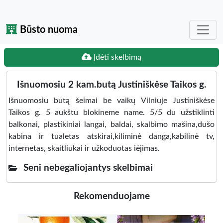
Būsto nuoma
Įdėti skelbimą
Išnuomosiu 2 kam.butą Justiniškėse Taikos g.
Išnuomosiu butą šeimai be vaikų Vilniuje Justiniškėse
Taikos g. 5 aukštu blokineme name. 5/5 du užstiklinti
balkonai, plastikiniai langai, baldai, skalbimo mašina,dušo
kabina ir tualetas atskirai,kiliminė danga,kabilinė tv,
internetas, skaitliukai ir užkoduotas iėjimas.
Seni nebegaliojantys skelbimai
Rekomenduojame