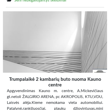
Seni nebegaliojantys skelbimai
Trumpalaikė 2 kambarių buto nuoma Kauno
centre
Apgyvendinimas Kauno m. centre, A.Mickevičiaus
gt.netoli ŽALGIRIO ARENA, pc AKROPOLIS, KTU,VDU,
Laisvės alėja.Kieme nemokama vieta automobiliui.
Patalynė,rankšluosčiai, plaukų džiovintuvas,mini