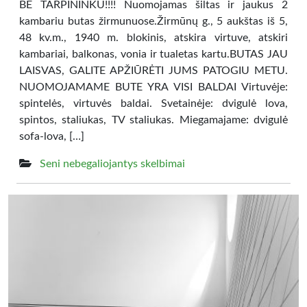
BE TARPININKU!!!! Nuomojamas šiltas ir jaukus 2
kambariu butas žirmunuose.Žirmūnų g., 5 aukštas iš 5,
48 kv.m., 1940 m. blokinis, atskira virtuve, atskiri
kambariai, balkonas, vonia ir tualetas kartu.BUTAS JAU
LAISVAS, GALITE APŽIŪRĖTI JUMS PATOGIU METU.
NUOMOJAMAME BUTE YRA VISI BALDAI Virtuvėje:
spintelės, virtuvės baldai. Svetainėje: dvigulė lova,
spintos, staliukas, TV staliukas. Miegamajame: dvigulė
sofa-lova, […]
Seni nebegaliojantys skelbimai