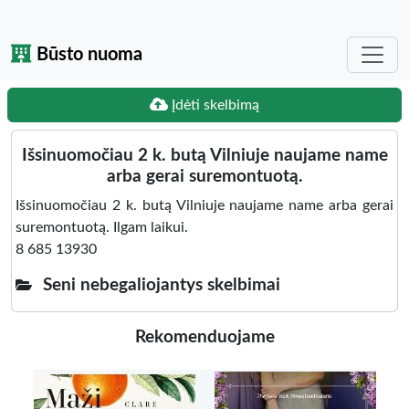
Būsto nuoma
Įdėti skelbimą
Išsinuomočiau 2 k. butą Vilniuje naujame name
arba gerai suremontuotą.
Išsinuomočiau 2 k. butą Vilniuje naujame name arba gerai
suremontuotą. Ilgam laikui.
8 685 13930
Seni nebegaliojantys skelbimai
Rekomenduojame