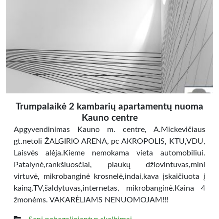
Trumpalaikė 2 kambarių apartamentų nuoma
Kauno centre
Apgyvendinimas Kauno m. centre, A.Mickevičiaus
gt.netoli ŽALGIRIO ARENA, pc AKROPOLIS, KTU,VDU,
Laisvės alėja.Kieme nemokama vieta automobiliui.
Patalynė,rankšluosčiai, plaukų džiovintuvas,mini
virtuvė, mikrobanginė krosnelė,indai,kava įskaičiuota į
kainą.TV,šaldytuvas,internetas, mikrobanginė.Kaina 4
žmonėms. VAKARĖLIAMS NENUOMOJAM!!!