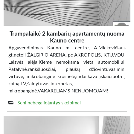
Trumpalaikė 2 kambarių apartamentų nuoma
Kauno centre
Apgyvendinimas Kauno m. centre, A.Mickevičiaus
gt.netoli ŽALGIRIO ARENA, pc AKROPOLIS, KTU,VDU,
Laisvės alėja.Kieme nemokama vieta automobiliui.
Patalynė,rankšluosčiai, plaukų džiovintuvas,mini
virtuvė, mikrobanginė krosnelė,indai,kava įskaičiuota į
kainą.TV,šaldytuvas,internetas,
mikrobanginė.VAKARĖLIAMS NENUOMOJAM!
Seni nebegaliojantys skelbimai