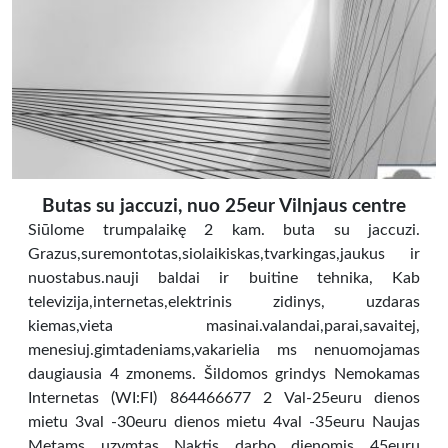
Butas su jaccuzi, nuo 25eur Vilnjaus centre
Siūlome trumpalaikę 2 kam. buta su jaccuzi.
Grazus,suremontotas,siolaikiskas,tvarkingas,jaukus ir
nuostabus.nauji baldai ir buitine tehnika, Kab
televizija,internetas,elektrinis zidinys, uzdaras
kiemas,vieta masinai.valandai,parai,savaitej,
menesiuj.gimtadeniams,vakarielia ms nenuomojamas
daugiausia 4 zmonems. Šildomos grindys Nemokamas
Internetas (WI:FI) 864466677 2 Val-25euru dienos
mietu 3val -30euru dienos mietu 4val -35euru Naujas
Metams uzymtas Naktis darbo dienomis 45euru