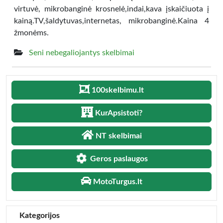
virtuvė, mikrobanginė krosnelė,indai,kava įskaičiuota į
kainą.TV,šaldytuvas,internetas, mikrobanginė.Kaina 4
žmonėms.
Seni nebegaliojantys skelbimai
100skelbimu.lt
KurApsistoti?
NT skelbimai
Geros paslaugos
MotoTurgus.lt
Kategorijos