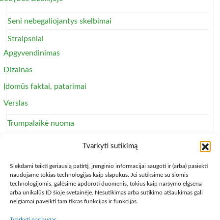
Seni nebegaliojantys skelbimai
Straipsniai
Apgyvendinimas
Dizainas
Įdomūs faktai, patarimai
Verslas
Trumpalaikė nuoma
Apartamentai
Tvarkyti sutikimą
Svečių namai
Siekdami teikti geriausią patirtį, įrenginio informacijai saugoti ir (arba) pasiekti
naudojame tokias technologijas kaip slapukus. Jei sutiksime su šiomis
technologijomis, galėsime apdoroti duomenis, tokius kaip naršymo elgsena
arba unikalūs ID šioje svetainėje. Nesutikimas arba sutikimo atšaukimas gali
neigiamai paveikti tam tikras funkcijas ir funkcijas.
Tvarkyti paslaugas