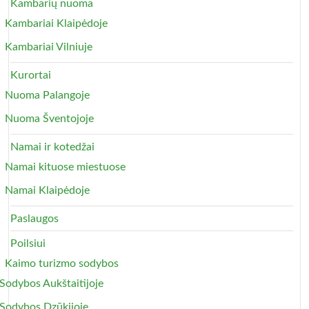
Kambarių nuoma
Kambariai Klaipėdoje
Kambariai Vilniuje
Kurortai
Nuoma Palangoje
Nuoma Šventojoje
Namai ir kotedžai
Namai kituose miestuose
Namai Klaipėdoje
Paslaugos
Poilsiui
Kaimo turizmo sodybos
Sodybos Aukštaitijoje
Sodybos Dzūkijoje