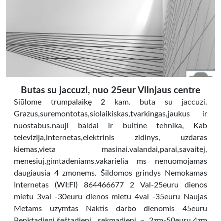
Butas su jaccuzi, nuo 25eur Vilnjaus centre
Siūlome trumpalaikę 2 kam. buta su jaccuzi.
Grazus,suremontotas,siolaikiskas,tvarkingas,jaukus ir
nuostabus.nauji baldai ir buitine tehnika, Kab
televizija,internetas,elektrinis zidinys, uzdaras
kiemas,vieta masinai.valandai,parai,savaitej,
menesiuj.gimtadeniams,vakarielia ms nenuomojamas
daugiausia 4 zmonems. Šildomos grindys Nemokamas
Internetas (WI:FI) 864466677 2 Val-25euru dienos
mietu 3val -30euru dienos mietu 4val -35euru Naujas
Metams uzymtas Naktis darbo dienomis 45euru
Penktadienį,šeštadienį, sekmadienį – 2zm-50euru,4zm