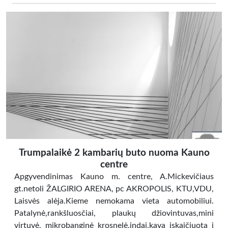
Trumpalaikė 2 kambarių buto nuoma Kauno
centre
Apgyvendinimas Kauno m. centre, A.Mickevičiaus
gt.netoli ŽALGIRIO ARENA, pc AKROPOLIS, KTU,VDU,
Laisvės alėja.Kieme nemokama vieta automobiliui.
Patalynė,rankšluosčiai, plaukų džiovintuvas,mini
virtuvė, mikrobanginė krosnelė,indai,kava įskaičiuota į