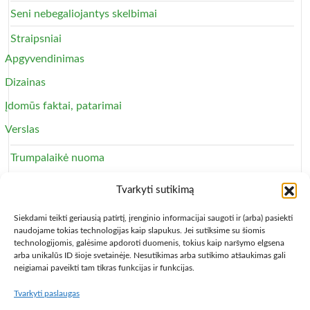
Seni nebegaliojantys skelbimai
Straipsniai
Apgyvendinimas
Dizainas
Įdomūs faktai, patarimai
Verslas
Trumpalaikė nuoma
Apartamentai
Tvarkyti sutikimą
Svečių namai
Siekdami teikti geriausią patirtį, įrenginio informacijai saugoti ir (arba) pasiekti
naudojame tokias technologijas kaip slapukus. Jei sutiksime su šiomis
technologijomis, galėsime apdoroti duomenis, tokius kaip naršymo elgsena
arba unikalūs ID šioje svetainėje. Nesutikimas arba sutikimo atšaukimas gali
neigiamai paveikti tam tikras funkcijas ir funkcijas.
Tvarkyti paslaugas
Copyright © 2013 – 2026
Būsto nuoma
- Butų, kambarių,