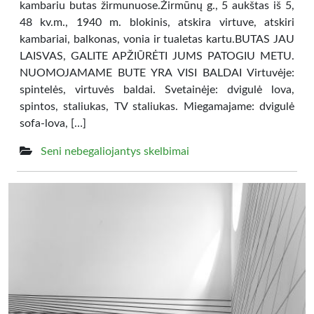
kambariu butas žirmunuose.Žirmūnų g., 5 aukštas iš 5,
48 kv.m., 1940 m. blokinis, atskira virtuve, atskiri
kambariai, balkonas, vonia ir tualetas kartu.BUTAS JAU
LAISVAS, GALITE APŽIŪRĖTI JUMS PATOGIU METU.
NUOMOJAMAME BUTE YRA VISI BALDAI Virtuvėje:
spintelės, virtuvės baldai. Svetainėje: dvigulė lova,
spintos, staliukas, TV staliukas. Miegamajame: dvigulė
sofa-lova, […]
Seni nebegaliojantys skelbimai