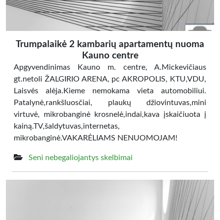
Trumpalaikė 2 kambarių apartamentų nuoma
Kauno centre
Apgyvendinimas Kauno m. centre, A.Mickevičiaus
gt.netoli ŽALGIRIO ARENA, pc AKROPOLIS, KTU,VDU,
Laisvės alėja.Kieme nemokama vieta automobiliui.
Patalynė,rankšluosčiai, plaukų džiovintuvas,mini
virtuvė, mikrobanginė krosnelė,indai,kava įskaičiuota į
kainą.TV,šaldytuvas,internetas,
mikrobanginė.VAKARĖLIAMS NENUOMOJAM!
Seni nebegaliojantys skelbimai