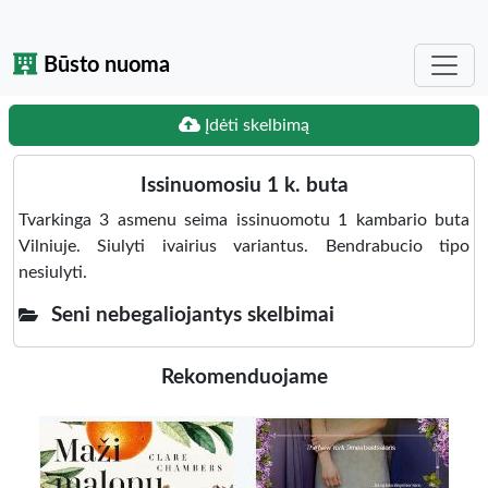
Būsto nuoma
Įdėti skelbimą
Issinuomosiu 1 k. buta
Tvarkinga 3 asmenu seima issinuomotu 1 kambario buta
Vilniuje. Siulyti ivairius variantus. Bendrabucio tipo
nesiulyti.
Seni nebegaliojantys skelbimai
Rekomenduojame