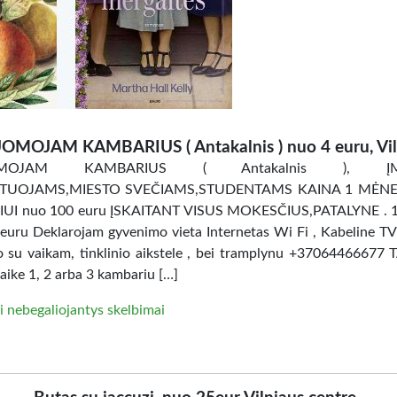
OMOJAM KAMBARIUS ( Antakalnis ) nuo 4 euru, Vil
OMOJAM KAMBARIUS ( Antakalnis ), ĮM
TUOJAMS,MIESTO SVEČIAMS,STUDENTAMS KAINA 1 MĖNES
UI nuo 100 euru ĮSKAITANT VISUS MOKESČIUS,PATALYNE . 
uru Deklarojam gyvenimo vieta Internetas Wi Fi , Kabeline TV
ro su vaikam, tinklinio aikstele , bei tramplynu +37064466677 
aike 1, 2 arba 3 kambariu […]
i nebegaliojantys skelbimai