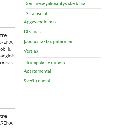
Seni nebegaliojantys skelbimai
Straipsniai
Apgyvendinimas
Dizainas
tre
Įdomūs faktai, patarimai
 ARENA,
biliui.
Verslas
banginė
netas,
Trumpalaikė nuoma
Apartamentai
Svečių namai
tre
 ARENA,