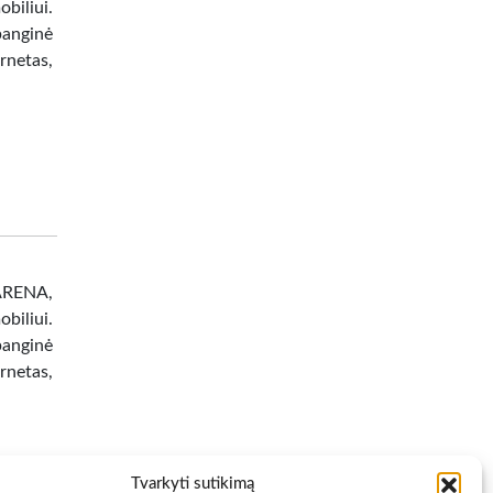
biliui.
banginė
netas,
 ARENA,
biliui.
banginė
netas,
Tvarkyti sutikimą