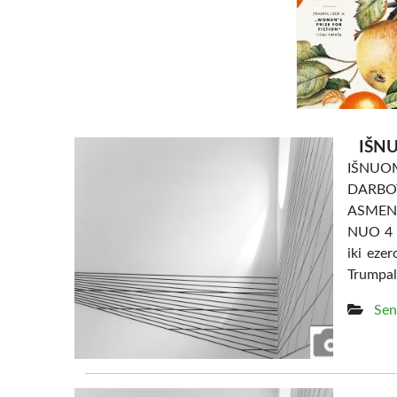
IŠNU
IŠNU
DARBO
ASMENI
NUO 4 e
iki eze
Trumpal
Sen