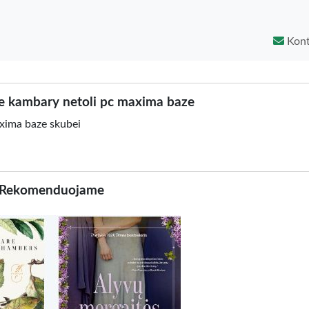
Kont
 kambary netoli pc maxima baze
xima baze skubei
Rekomenduojame