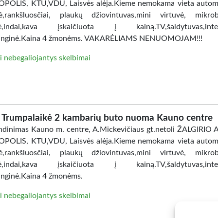
POLIS, KTU,VDU, Laisvės alėja.Kieme nemokama vieta automo
ė,rankšluosčiai, plaukų džiovintuvas,mini virtuvė, mikro
lė,indai,kava įskaičiuota į kainą.TV,šaldytuvas,inter
anginė.Kaina 4 žmonėms. VAKARĖLIAMS NENUOMOJAM!!!
i nebegaliojantys skelbimai
Trumpalaikė 2 kambarių buto nuoma Kauno centre
dinimas Kauno m. centre, A.Mickevičiaus gt.netoli ŽALGIRIO
POLIS, KTU,VDU, Laisvės alėja.Kieme nemokama vieta automo
ė,rankšluosčiai, plaukų džiovintuvas,mini virtuvė, mikro
lė,indai,kava įskaičiuota į kainą.TV,šaldytuvas,inter
nginė.Kaina 4 žmonėms.
i nebegaliojantys skelbimai