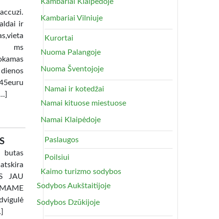
Kambariai Klaipėdoje
uzi.
Kambariai Vilniuje
ldai ir
as,vieta
Kurortai
lia ms
Nuoma Palangoje
okamas
Nuoma Šventojoje
 dienos
45euru
Namai ir kotedžai
[…]
Namai kituose miestuose
Namai Klaipėdoje
Paslaugos
S
 butas
Poilsiui
atskira
Kaimo turizmo sodybos
TAS JAU
Sodybos Aukštaitijoje
AMAME
dvigulė
Sodybos Dzūkijoje
…]