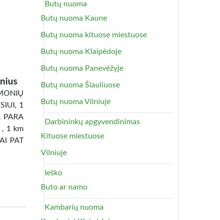
Butų nuoma
Butų nuoma Kaune
Butų nuoma kituose miestuose
Butų nuoma Klaipėdoje
Butų nuoma Panevėžyje
nius
Butų nuoma Šiauliuose
ONIŲ
Butų nuoma Vilniuje
IUI, 1
1 PARA
Darbininkų apgyvendinimas
 , 1 km
Kituose miestuose
TAI PAT
Vilniuje
Ieško
Buto ar namo
Kambarių nuoma