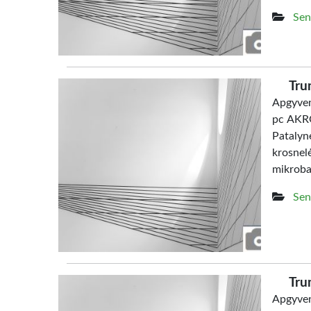
Sen
Tru
Apgyven
pc AKRO
Patalyn
krosne
mikrob
Sen
Tru
Apgyven