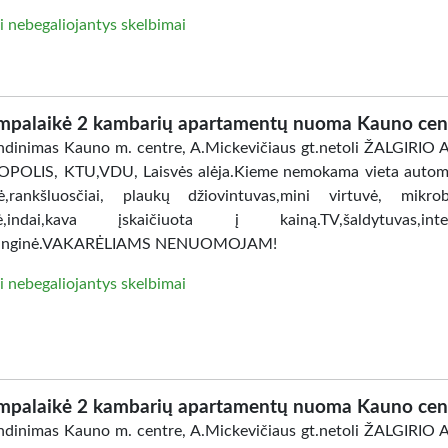
i nebegaliojantys skelbimai
mpalaikė 2 kambarių apartamentų nuoma Kauno cen
dinimas Kauno m. centre, A.Mickevičiaus gt.netoli ŽALGIRIO
POLIS, KTU,VDU, Laisvės alėja.Kieme nemokama vieta automo
ė,rankšluosčiai, plaukų džiovintuvas,mini virtuvė, mikro
lė,indai,kava įskaičiuota į kainą.TV,šaldytuvas,inter
anginė.VAKARĖLIAMS NENUOMOJAM!
i nebegaliojantys skelbimai
mpalaikė 2 kambarių apartamentų nuoma Kauno cen
dinimas Kauno m. centre, A.Mickevičiaus gt.netoli ŽALGIRIO