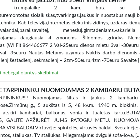
Butas su jaccuzi, nuo 25eur Vilnjaus centre
ome trumpalaikę 2 kam. buta su jacc
uremontotas,siolaikiskas,tvarkingas,jaukus ir nuostabus.nauji ba
tehnika, Kab televizija,internetas,elektrinis zidinys, uzdaras kiem
i.valandai,parai,savaitej, menesiuj.gimtadeniams,vakarie
ojamas daugiausia 4 zmonems. Šildomos grindys Nem
tas (WI:FI) 864466677 2 Val-25euru dienos mietu 3val -30euru
val -35euru Naujas Metams uzymtas Naktis darbo dienomis 
ienį,šeštadienį, sekmadienį – 2zm-50euru,4zm -70euru Savaite 
i nebegaliojantys skelbimai
E TARPININKU NUOMOJAMAS 2 KAMBARIU BUTA
PININKU!!!! Nuomojamas šiltas ir jaukus 2 kambariu
ose.Žirmūnų g., 5 aukštas iš 5, 48 kv.m., 1940 m. blokinis, 
, atskiri kambariai, balkonas, vonia ir tualetas kartu.BU
AS, GALITE APŽIŪRĖTI JUMS PATOGIU METU. NUOMOJ
 VISI BALDAI Virtuvėje: spintelės, virtuvės baldai. Svetainėje: 
intos, staliukas, TV staliukas. Miegamajame: dvigulė sofa-lova, [