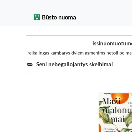
Būsto nuoma
issinuomuotume
reikalingas kambarys dviem asmenims netoli pc ma
Seni nebegaliojantys skelbimai