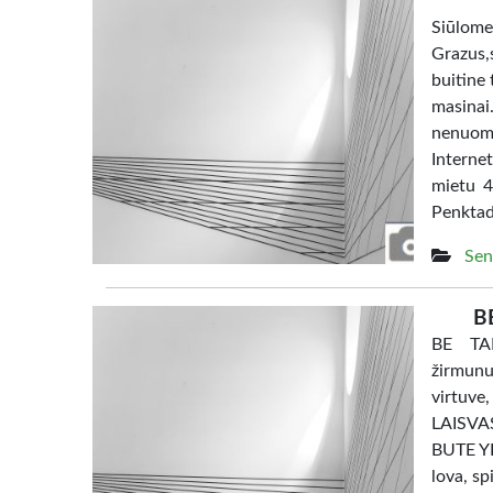
Siūl
Grazus,s
buitine 
masina
nenuom
Interne
mietu 4
Penktad
Sen
B
BE TAR
žirmunu
virtuve
LAISV
BUTE YRA
lova, sp