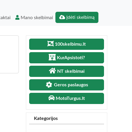
Įdėti skelbimą
aktai
Mano skelbimai
100skelbimu.lt
KurApsistoti?
NT skelbimai
Geros paslaugos
MotoTurgus.lt
Kategorijos