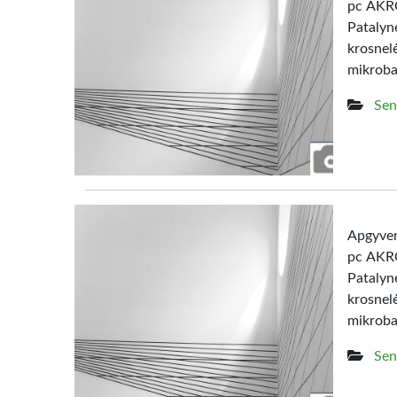
pc AKRO
Patalyn
krosne
mikrob
Sen
Apgyven
pc AKRO
Patalyn
krosne
mikroba
Sen