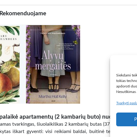
Rekomenduojame
Siekdami teik
tokias techno
apdoroti duo
Nesutikimas a
Tvarkyti pas
palaikė apartamentų (2 kambarių buto) nuoma Šiauli
P
mas tvarkingas, šiuolaikiškas 2 kambarių butas (37 m2). Pilnai į
ikytas iškart gyventi: visi reikiami baldai, buitinė technika (šal