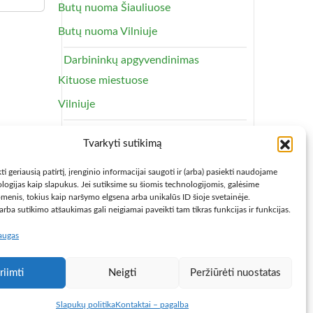
Butų nuoma Šiauliuose
Butų nuoma Vilniuje
Darbininkų apgyvendinimas
Kituose miestuose
Vilniuje
Ieško
Tvarkyti sutikimą
Buto ar namo
ti geriausią patirtį, įrenginio informacijai saugoti ir (arba) pasiekti naudojame
Kambarių nuoma
logijas kaip slapukus. Jei sutiksime su šiomis technologijomis, galėsime
menis, tokius kaip naršymo elgsena arba unikalūs ID šioje svetainėje.
Kambariai Klaipėdoje
rba sutikimo atšaukimas gali neigiamai paveikti tam tikras funkcijas ir funkcijas.
Kambariai Vilniuje
laugas
Kurortai
uose
riimti
Neigti
Peržiūrėti nuostatas
Nuoma Palangoje
rengtas
Nuoma Šventojoje
dytuvas,
Slapukų politika
Kontaktai – pagalba