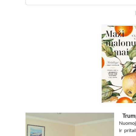
Trum
Nuomoja
ir prita