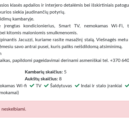
s klasės apdailos ir interjero detalėmis bei išskirtiniais patog
urios siekia jaudinančių potyrių.
žaidimų kambaryje.
e įrengtas kondicionierius, Smart TV, nemokamas Wi-Fi, t
s bei kitomis maloniomis smulkmenomis.
inantis Jacuzzi, kuriame rasite masažinį stalą. Viešnagės metu 
dėmesiu savo antrai pusei, kuris paliks neišdildomą atsiminimą.
m
laikas, papildomi pageidavimai derinami asmeniškai tel. +370 64
Kambarių skaičius:
5
Aukštų skaičius:
8
kamas Wi-fi
TV
Šaldytuvas
Indai ir stalo įrankiai
emokamai)
i neskelbiami.