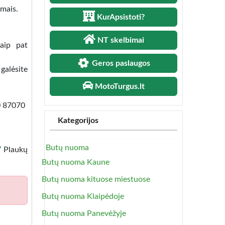
umais.
KurApsistoti?
NT skelbimai
aip pat
Geros paslaugos
galėsite
MotoTurgus.lt
0 87070
Kategorijos
Butų nuoma
Plaukų
Butų nuoma Kaune
Butų nuoma kituose miestuose
Butų nuoma Klaipėdoje
Butų nuoma Panevėžyje