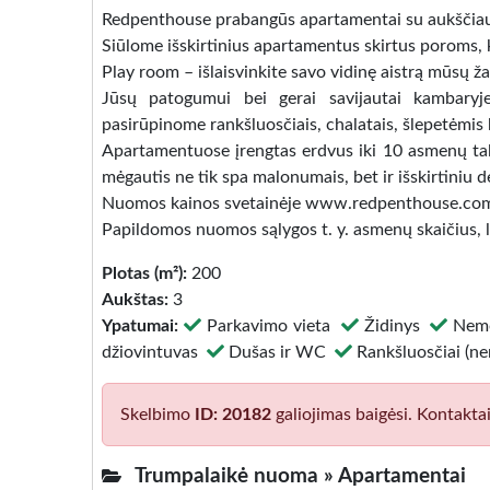
Redpenthouse prabangūs apartamentai su aukščiausio
Siūlome išskirtinius apartamentus skirtus poroms, k
Play room – išlaisvinkite savo vidinę aistrą mūsų 
Jūsų patogumui bei gerai savijautai kambaryj
pasirūpinome rankšluosčiais, chalatais, šlepetėmi
Apartamentuose įrengtas erdvus iki 10 asmenų talp
mėgautis ne tik spa malonumais, bet ir išskirtiniu 
Nuomos kainos svetainėje www.redpenthouse.co
Papildomos nuomos sąlygos t. y. asmenų skaičius, 
Plotas (m²):
200
Aukštas:
3
Ypatumai:
Parkavimo vieta
Židinys
Nemo
džiovintuvas
Dušas ir WC
Rankšluosčiai (n
Skelbimo
ID: 20182
galiojimas baigėsi. Kontakta
Trumpalaikė nuoma »
Apartamentai