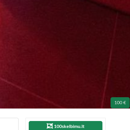
100 €
100skelbimu.lt