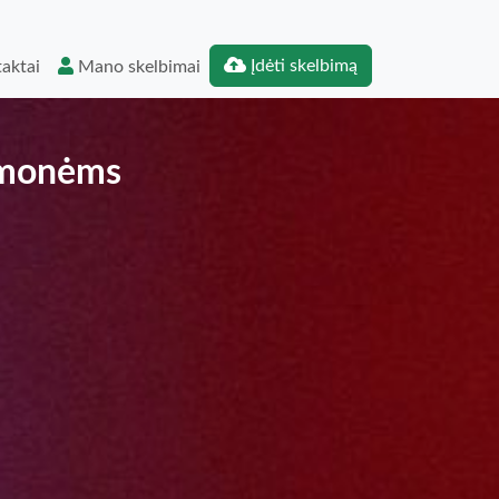
Įdėti skelbimą
aktai
Mano skelbimai
 žmonėms