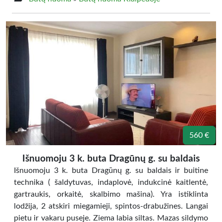
560 €
Išnuomoju 3 k. buta Dragūnų g. su baldais
Išnuomoju 3 k. buta Dragūnų g. su baldais ir buitine
technika ( šaldytuvas, indaplovė, indukcinė kaitlentė,
gartraukis, orkaitė, skalbimo mašina). Yra istiklinta
lodžija, 2 atskiri miegamieji, spintos-drabužines. Langai
pietu ir vakaru puseje. Ziema labia siltas. Mazas sildymo