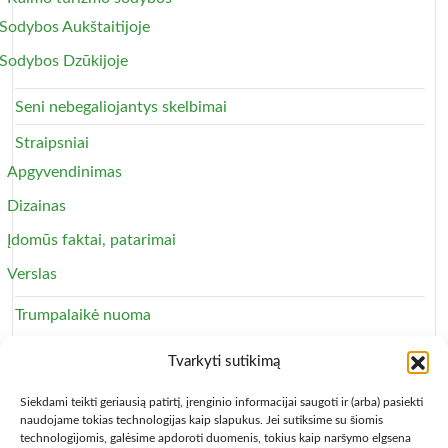
Sodybos Aukštaitijoje
Sodybos Dzūkijoje
Seni nebegaliojantys skelbimai
Straipsniai
Apgyvendinimas
Dizainas
Įdomūs faktai, patarimai
Verslas
Trumpalaikė nuoma
Apartamentai
Tvarkyti sutikimą
Svečių namai
Siekdami teikti geriausią patirtį, įrenginio informacijai saugoti ir (arba) pasiekti
naudojame tokias technologijas kaip slapukus. Jei sutiksime su šiomis
technologijomis, galėsime apdoroti duomenis, tokius kaip naršymo elgsena