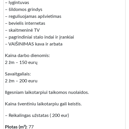
– lygintuvas
– šildomos grindys
– reguliuojamas apšvietimas
– bevielis internetas
– skaitmeninė TV
– pagrindiniai stalo indai ir įrankiai
– VAIŠINIMAS kava ir arbata
Kaina darbo dienomis:
2 žm – 150 eurų
Savaitgaliais:
2 žm – 200 euru
Ilgesniam laikotarpiui taikomos nuolaidos.
Kaina šventiniu laikotarpiu gali keistis.
– Reikalingas užstatas ( 200 eur)
Plotas (m²):
77