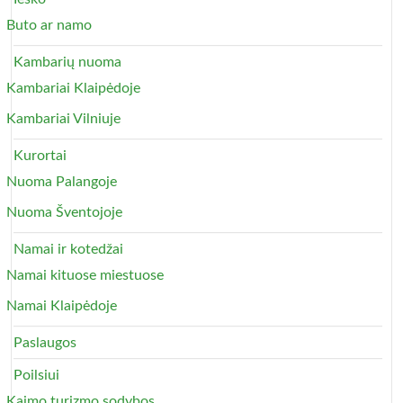
Buto ar namo
Kambarių nuoma
Kambariai Klaipėdoje
Kambariai Vilniuje
Kurortai
Nuoma Palangoje
Nuoma Šventojoje
Namai ir kotedžai
Namai kituose miestuose
Namai Klaipėdoje
Paslaugos
Poilsiui
Kaimo turizmo sodybos