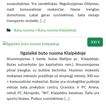
sunaudojimas. Yra sandeliukas. Reguliuojamas šildymas,
maži komunaliniai mokesčiai. Name irengtas
domofonas. Labai geras susisiekimas, šalia viešajo
transporto stotelės, […]
Butų nuoma
»
Butų nuoma Klaipėdoje
300 €
Ilgalaikė buto nuoma Klaipėdoje
Išnuomojamas 1 kamb. butas Baltijos pr., Klaipėdoje.
Butas sutvarkytas (po kapitalinio rem.). Išnuomojamas
pilnai įrengtas su buitine technika. Nuomos mokestis
mokamas mėnesio pradžioje už einamąjį mėnesį 300 eur
+ komunaliniai mokesčiai. Butas yra strategiškai puikioje
vietoje šalia prekybos centrų Grandus ir PC Arena,
netoli PC Akropolis, "IKI", Klaipėdos baseinas. Šalia yra
sporto klubas. Puikus susisiekimas […]