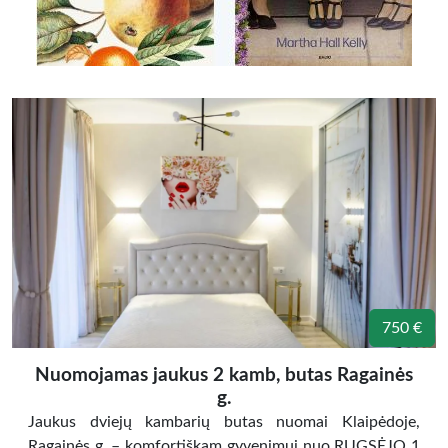
750 €
Nuomojamas jaukus 2 kamb, butas Ragainės
g.
Jaukus dviejų kambarių butas nuomai Klaipėdoje,
Ragainės g. – komfortiškam gyvenimui nuo RUGSĖJO 1