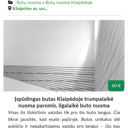
Butų nuoma
»
Butų nuoma Klaipėdoje
Klaipėdos m. sav.,
60 €
Įspūdingas butas Klaipėdoje trumpalaikė
nuoma paromis, ilgalaikė buto nuoma
Visas šis išskirtinis vaizdas tik pro šio buto langus. Čia
tikrai jausitės, kad esate pajūryje. Butas unikalus dėl
aukščio ir nepakartojamų vaizdų pro langus – Jūs kas