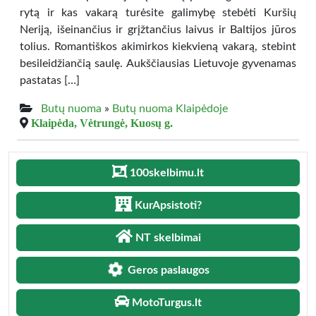
rytą ir kas vakarą turėsite galimybę stebėti Kuršių
Neriją, išeinančius ir grįžtančius laivus ir Baltijos jūros
tolius. Romantiškos akimirkos kiekvieną vakarą, stebint
besileidžiančią saulę. Aukščiausias Lietuvoje gyvenamas
pastatas […]
Butų nuoma
»
Butų nuoma Klaipėdoje
Klaipėda, Vėtrungė, Kuosų g.
100skelbimu.lt
KurApsistoti?
NT skelbimai
Geros paslaugos
MotoTurgus.lt