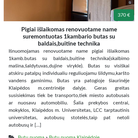
370 €
Pigiai išlaikomas renovuotame name
suremontuotas 1kambario butas su
baldais,buitine technika
Išnuomojamas renovuotame name pigiai išlaikomas
1kamb.butas su baldais,buitine technika(skalbimo
mašina,šaldytuvas,dujine virykle). Butas su visiškai
atskiru patalpų individualiu reguliuojamu šildymu,karšto
vandens gaminimu. Butas yra patogioje šiaurinėje
Klaipėdos m.centrinėje dalyje. Geras greitas
susisiekimas tiek be transporto,tiek miesto autobusais
ar nuosavu automobiliu. Šalia prekybos centrai,
mokyklos, Klaipėdos m. Universitetas, LCC tarptautinis
universitetas, autobusų stotelės,taip pat netoli
autobusų ir […]
Butų nuoma
»
Butų nuoma Klaipėdoje