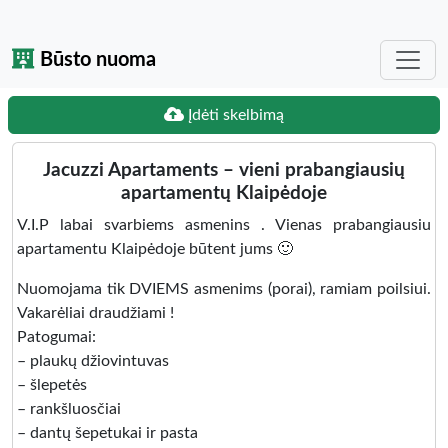
Būsto nuoma
Įdėti skelbimą
Jacuzzi Apartaments – vieni prabangiausių
apartamentų Klaipėdoje
V.I.P labai svarbiems asmenins . Vienas prabangiausiu
apartamentu Klaipėdoje būtent jums 🙂
Nuomojama tik DVIEMS asmenims (porai), ramiam poilsiui.
Vakarėliai draudžiami !
Patogumai:
– plaukų džiovintuvas
– šlepetės
– rankšluosčiai
– dantų šepetukai ir pasta