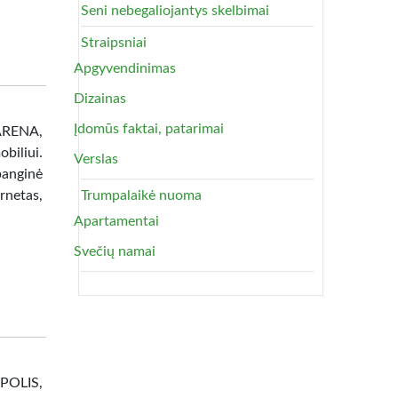
Seni nebegaliojantys skelbimai
Straipsniai
Apgyvendinimas
Dizainas
Įdomūs faktai, patarimai
 ARENA,
biliui.
Verslas
banginė
netas,
Trumpalaikė nuoma
Apartamentai
Svečių namai
OPOLIS,