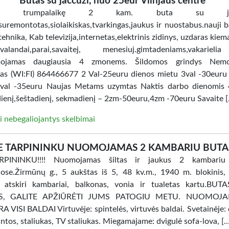
Butas su jaccuzi, nuo 25eur Vilnjaus centre
ome trumpalaikę 2 kam. buta su jacc
uremontotas,siolaikiskas,tvarkingas,jaukus ir nuostabus.nauji ba
tehnika, Kab televizija,internetas,elektrinis zidinys, uzdaras kiem
i.valandai,parai,savaitej, menesiuj.gimtadeniams,vakarie
ojamas daugiausia 4 zmonems. Šildomos grindys Nem
tas (WI:FI) 864466677 2 Val-25euru dienos mietu 3val -30euru
val -35euru Naujas Metams uzymtas Naktis darbo dienomis 
ienį,šeštadienį, sekmadienį – 2zm-50euru,4zm -70euru Savaite 
i nebegaliojantys skelbimai
E TARPININKU NUOMOJAMAS 2 KAMBARIU BUTA
PININKU!!!! Nuomojamas šiltas ir jaukus 2 kambariu
ose.Žirmūnų g., 5 aukštas iš 5, 48 kv.m., 1940 m. blokinis, 
, atskiri kambariai, balkonas, vonia ir tualetas kartu.BU
AS, GALITE APŽIŪRĖTI JUMS PATOGIU METU. NUOMOJ
 VISI BALDAI Virtuvėje: spintelės, virtuvės baldai. Svetainėje: 
intos, staliukas, TV staliukas. Miegamajame: dvigulė sofa-lova, [