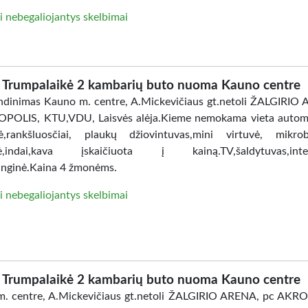
i nebegaliojantys skelbimai
Trumpalaikė 2 kambarių buto nuoma Kauno centre
dinimas Kauno m. centre, A.Mickevičiaus gt.netoli ŽALGIRIO
POLIS, KTU,VDU, Laisvės alėja.Kieme nemokama vieta automo
ė,rankšluosčiai, plaukų džiovintuvas,mini virtuvė, mikro
lė,indai,kava įskaičiuota į kainą.TV,šaldytuvas,inter
nginė.Kaina 4 žmonėms.
i nebegaliojantys skelbimai
Trumpalaikė 2 kambarių buto nuoma Kauno centre
. centre, A.Mickevičiaus gt.netoli ŽALGIRIO ARENA, pc AKR