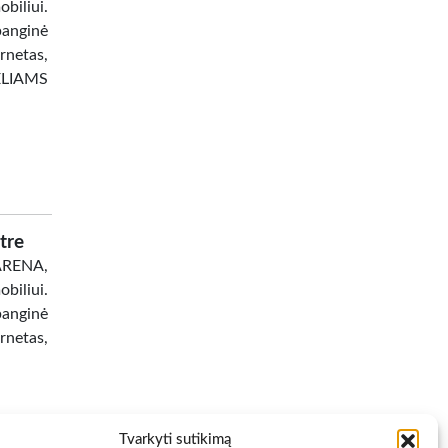
liui.
banginė
netas,
ĖLIAMS
tre
 ARENA,
biliui.
banginė
netas,
Tvarkyti sutikimą