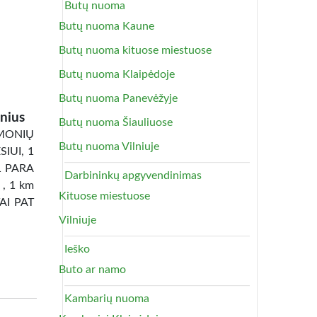
Butų nuoma
Butų nuoma Kaune
Butų nuoma kituose miestuose
Butų nuoma Klaipėdoje
Butų nuoma Panevėžyje
nius
Butų nuoma Šiauliuose
ONIŲ
Butų nuoma Vilniuje
IUI, 1
1 PARA
Darbininkų apgyvendinimas
 , 1 km
Kituose miestuose
TAI PAT
Vilniuje
Ieško
Buto ar namo
Kambarių nuoma