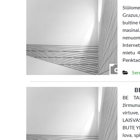
Siūl
Grazus,s
buitine 
masina
nenuom
Interne
mietu 4
Penktad
Sen
B
BE TAR
žirmunu
virtuve
LAISV
BUTE YRA
lova, sp