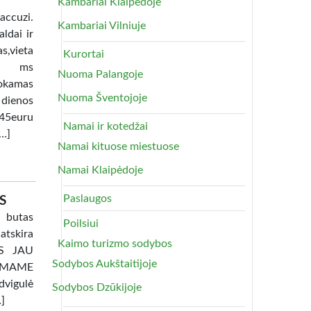
Kambariai Klaipėdoje
uzi.
Kambariai Vilniuje
ldai ir
as,vieta
Kurortai
lia ms
Nuoma Palangoje
okamas
Nuoma Šventojoje
 dienos
45euru
Namai ir kotedžai
[…]
Namai kituose miestuose
Namai Klaipėdoje
Paslaugos
S
 butas
Poilsiui
atskira
Kaimo turizmo sodybos
TAS JAU
Sodybos Aukštaitijoje
AMAME
dvigulė
Sodybos Dzūkijoje
…]