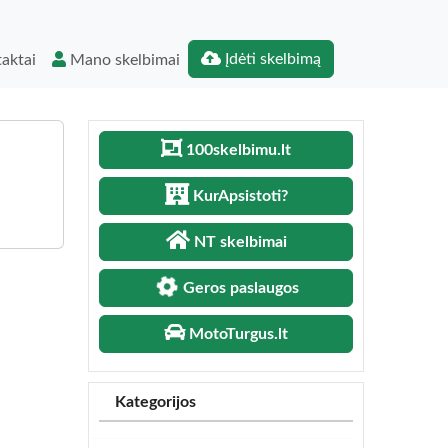
Įdėti skelbimą
aktai
Mano skelbimai
100skelbimu.lt
KurApsistoti?
NT skelbimai
Geros paslaugos
MotoTurgus.lt
Kategorijos