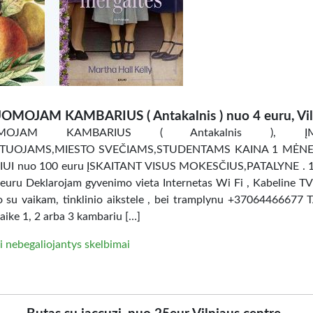
OMOJAM KAMBARIUS ( Antakalnis ) nuo 4 euru, Vil
OMOJAM KAMBARIUS ( Antakalnis ), ĮM
TUOJAMS,MIESTO SVEČIAMS,STUDENTAMS KAINA 1 MĖNES
UI nuo 100 euru ĮSKAITANT VISUS MOKESČIUS,PATALYNE . 
uru Deklarojam gyvenimo vieta Internetas Wi Fi , Kabeline TV
ro su vaikam, tinklinio aikstele , bei tramplynu +37064466677 
aike 1, 2 arba 3 kambariu […]
i nebegaliojantys skelbimai