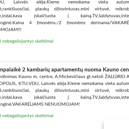
DU, Laisvės alėja.Kieme nemokama vieta automobi
ė,rankšluosčiai, plaukų džiovintuvas,mini virtuvė, mikro
lė,indai,kava įskaičiuota į kainą.TV,šaldytuvas,inter
anginė.Kaina 4 žmonėms./2 žmonėms derinama/VAKAR
MOJAM!!!
i nebegaliojantys skelbimai
mpalaikė 2 kambarių apartamentų nuoma Kauno cen
dinimas Kauno m. centre, A.Mickevičiaus gt.netoli ŽALGIRIO
POLIS, KTU,VDU, Laisvės alėja.Kieme nemokama vieta automo
ė,rankšluosčiai, plaukų džiovintuvas,mini virtuvė, mikro
lė,indai,kava įskaičiuota į kainą.TV,šaldytuvas,inter
anginė.VAKARĖLIAMS NENUOMOJAM!
i nebegaliojantys skelbimai