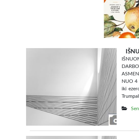
IŠNU
IŠNU
DARBO
ASMENI
NUO 4 e
iki eze
Trumpal
Sen