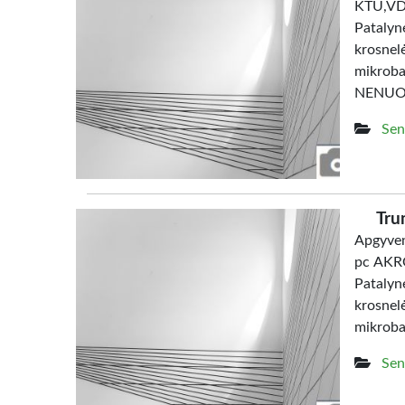
KTU,V
Patalyn
krosne
mikrob
NENUO
Sen
Tru
Apgyven
pc AKRO
Patalyn
krosne
mikrob
Sen