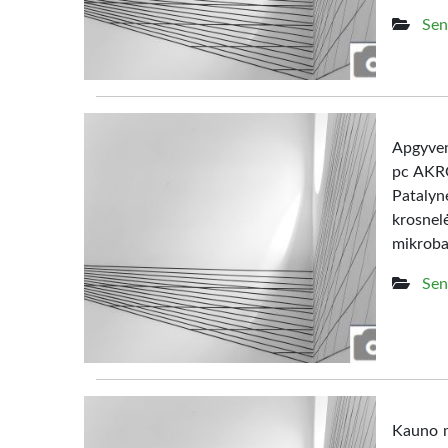
Sen
Apgyven
pc AKRO
Patalyn
krosne
mikroba
Sen
Kauno m