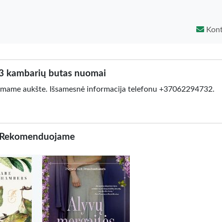
Kont
3 kambarių butas nuomai
irmame aukšte. Išsamesnė informacija telefonu +37062294732.
Rekomenduojame