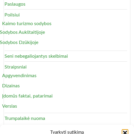
Paslaugos
Poilsiui
Kaimo turizmo sodybos
Sodybos Aukštaitijoje
Sodybos Dzūkijoje
Seni nebegaliojantys skelbimai
Straipsniai
Apgyvendinimas
Dizainas
Įdomūs faktai, patarimai
Verslas
Trumpalaikė nuoma
Apartamentai
Tvarkyti sutikimą