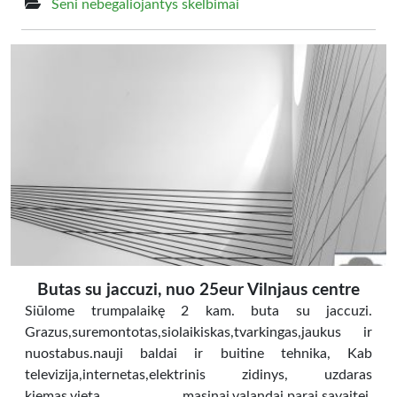
Seni nebegaliojantys skelbimai
Butas su jaccuzi, nuo 25eur Vilnjaus centre
Siūlome trumpalaikę 2 kam. buta su jaccuzi.
Grazus,suremontotas,siolaikiskas,tvarkingas,jaukus ir
nuostabus.nauji baldai ir buitine tehnika, Kab
televizija,internetas,elektrinis zidinys, uzdaras
kiemas,vieta masinai.valandai,parai,savaitej,