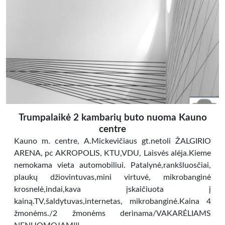
Trumpalaikė 2 kambarių buto nuoma Kauno
centre
Kauno m. centre, A.Mickevičiaus gt.netoli ŽALGIRIO
ARENA, pc AKROPOLIS, KTU,VDU, Laisvės alėja.Kieme
nemokama vieta automobiliui. Patalynė,rankšluosčiai,
plaukų džiovintuvas,mini virtuvė, mikrobanginė
krosnelė,indai,kava įskaičiuota į
kainą.TV,šaldytuvas,internetas, mikrobanginė.Kaina 4
žmonėms./2 žmonėms derinama/VAKARĖLIAMS