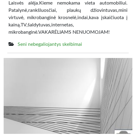
Laisvės alėja.Kieme nemokama vieta automobiliui.
Patalynė,rankšluosčiai, plaukų džiovintuvas,mini
virtuvė, mikrobanginė krosnelė,indai,kava įskaičiuota į
kainą.TV,šaldytuvas,internetas,
mikrobanginė.VAKARĖLIAMS NENUOMOJAM!
Seni nebegaliojantys skelbimai