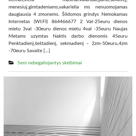
menesiuj.gimtadeniams,vakarielia ms nenuomojamas
daugiausia 4 zmonems. Šildomos grindys Nemokamas
Internetas (WI:FI) 864466677 2 Val-25euru dienos
mietu 3val -30euru dienos mietu 4val -35euru Naujas
Metams uzymtas Naktis darbo dienomis 45euru
Penktadienį,šeštadienį, sekmadienį – 2zm-50euru,4zm
-70euru Savaite […]
Seni nebegaliojantys skelbimai