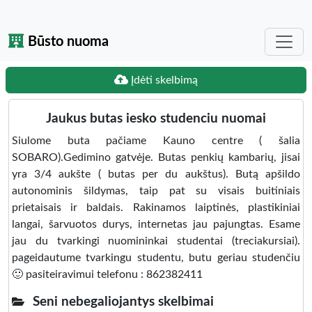
Būsto nuoma
Įdėti skelbimą
Jaukus butas iesko studenciu nuomai
Siulome buta pačiame Kauno centre ( šalia
SOBARO).Gedimino gatvėje. Butas penkių kambarių, jisai
yra 3/4 aukšte ( butas per du aukštus). Butą apšildo
autonominis šildymas, taip pat su visais buitiniais
prietaisais ir baldais. Rakinamos laiptinės, plastikiniai
langai, šarvuotos durys, internetas jau pajungtas. Esame
jau du tvarkingi nuomininkai studentai (treciakursiai).
pageidautume tvarkingu studentu, butu geriau studenčiu
🙂 pasiteiravimui telefonu : 862382411
Seni nebegaliojantys skelbimai