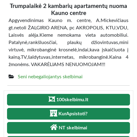
Trumpalaikė 2 kambarių apartamentų nuoma
Kauno centre
Apgyvendinimas Kauno m. centre, A.Mickevičiaus
gt.netoli ŽALGIRIO ARENA, pc AKROPOLIS, KTU,VDU,
Laisvės alėja.Kieme nemokama vieta automobiliui.
Patalynė,rankšluosčiai, plaukų džiovintuvas,mini
virtuvė, mikrobanginė krosnelė,indai,kava įskaičiuota į
kainą.TV,šaldytuvas,internetas, mikrobanginė.Kaina 4
žmonėms. VAKARĖLIAMS NENUOMOJAM!!!
Seni nebegaliojantys skelbimai
100skelbimu.lt
KurApsistoti?
NT skelbimai