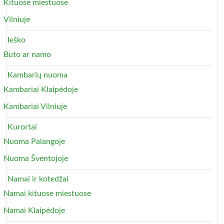
Kituose miestuose
Vilniuje
Ieško
Buto ar namo
Kambarių nuoma
Kambariai Klaipėdoje
Kambariai Vilniuje
Kurortai
Nuoma Palangoje
Nuoma Šventojoje
Namai ir kotedžai
Namai kituose miestuose
Namai Klaipėdoje