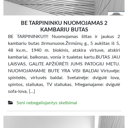
BE TARPININKU NUOMOJAMAS 2
KAMBARIU BUTAS
BE TARPININKU!!!! Nuomojamas šiltas ir jaukus 2
kambariu butas žirmunuose.Žirmūnų g., 5 aukštas iš 5,
48 kv.m., 1940 m. blokinis, atskira virtuve, atskiri
kambariai, balkonas, vonia ir tualetas kartu.BUTAS JAU
LAISVAS, GALITE APŽIŪRĖTI JUMS PATOGIU METU.
NUOMOJAMAME BUTE YRA VISI BALDAI Virtuvėje:
spintelės, virtuvės baldai. Svetainėje: dvigulė lova,
spintos, staliukas, TV staliukas. Miegamajame: dvigulė
sofa-lova, […]
Seni nebegaliojantys skelbimai