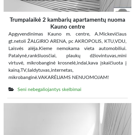
Trumpalaikė 2 kambarių apartamentų nuoma
Kauno centre
Apgyvendinimas Kauno m. centre, A.Mickevičiaus
gt.netoli ŽALGIRIO ARENA, pc AKROPOLIS, KTU,VDU,
Laisvės alėja.Kieme nemokama vieta automobiliui.
Patalynė,rankšluosčiai, plaukų džiovintuvas,mini
virtuvė, mikrobanginė krosnelė,indai,kava įskaičiuota į
kainą.TV,šaldytuvas,internetas,
mikrobanginė.VAKARĖLIAMS NENUOMOJAM!
Seni nebegaliojantys skelbimai