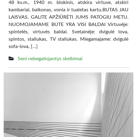
48 kv.m., 1940 m. blokinis, atskira virtuve, atskiri
kambariai, balkonas, vonia ir tualetas kartu.BUTAS JAU
LAISVAS, GALITE APŽIŪRĖTI JUMS PATOGIU METU.
NUOMOJAMAME BUTE YRA VISI BALDAI Virtuvėje:
spintelės, virtuvės baldai. Svetainėje: dvigulė lova,
spintos, staliukas, TV staliukas. Miegamajame: dvigulė
sofa-lova, […]
Seni nebegaliojantys skelbimai