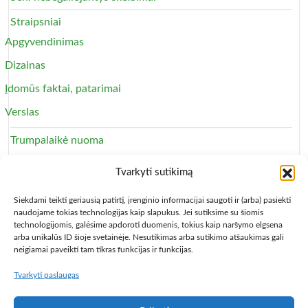
Straipsniai
Apgyvendinimas
Dizainas
Įdomūs faktai, patarimai
Verslas
Trumpalaikė nuoma
Apartamentai
Tvarkyti sutikimą
Svečių namai
Siekdami teikti geriausią patirtį, įrenginio informacijai saugoti ir (arba) pasiekti
naudojame tokias technologijas kaip slapukus. Jei sutiksime su šiomis
technologijomis, galėsime apdoroti duomenis, tokius kaip naršymo elgsena
arba unikalūs ID šioje svetainėje. Nesutikimas arba sutikimo atšaukimas gali
neigiamai paveikti tam tikras funkcijas ir funkcijas.
Tvarkyti paslaugas
Copyright © 2013 – 2026
Būsto nuoma
- Butų, kambarių,
apartamentų ir patalpų nuomos skelbimai
Paslaugų taisyklės