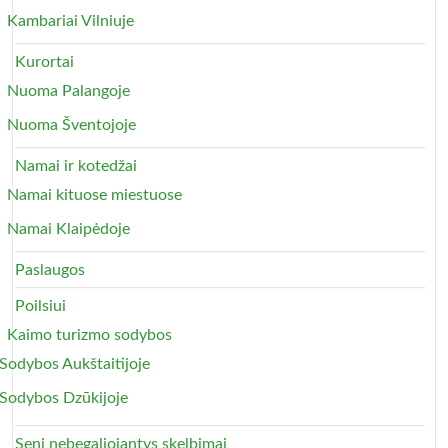
Kambariai Vilniuje
Kurortai
Nuoma Palangoje
Nuoma Šventojoje
Namai ir kotedžai
Namai kituose miestuose
Namai Klaipėdoje
Paslaugos
Poilsiui
Kaimo turizmo sodybos
Sodybos Aukštaitijoje
Sodybos Dzūkijoje
Seni nebegaliojantys skelbimai