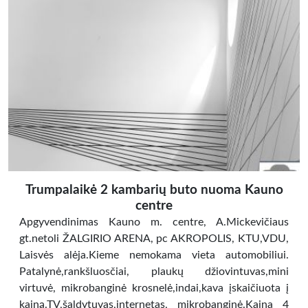
Trumpalaikė 2 kambarių buto nuoma Kauno
centre
Apgyvendinimas Kauno m. centre, A.Mickevičiaus
gt.netoli ŽALGIRIO ARENA, pc AKROPOLIS, KTU,VDU,
Laisvės alėja.Kieme nemokama vieta automobiliui.
Patalynė,rankšluosčiai, plaukų džiovintuvas,mini
virtuvė, mikrobanginė krosnelė,indai,kava įskaičiuota į
kainą.TV,šaldytuvas,internetas, mikrobanginė.Kaina 4