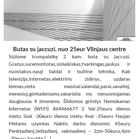
Butas su jaccuzi, nuo 25eur Vilnjaus centre
Siūlome trumpalaikę 2 kam. buta su jaccuzi.
Grazus,suremontotas,siolaikiskas,tvarkingas,jaukus ir
nuostabus.nauji baldai ir buitine tehnika, Kab
televizija,internetas,elektrinis zidinys, uzdaras
kiemas,vieta masinai.valandai,parai,savaitej,
menesiuj.gimtadeniams,vakarielia ms nenuomojamas
daugiausia 4 zmonems. Šildomos grindys Nemokamas
Internetas (WI:FI) 864466677 2 Val-25euru dienos
mietu 3val -30euru dienos mietu 4val -35euru Naujas
Metams uzymtas Naktis darbo dienomis 45euru
Penktadienį,šeštadienį, sekmadienį – 2zm-50euru,4zm
-70euru Savaite […]