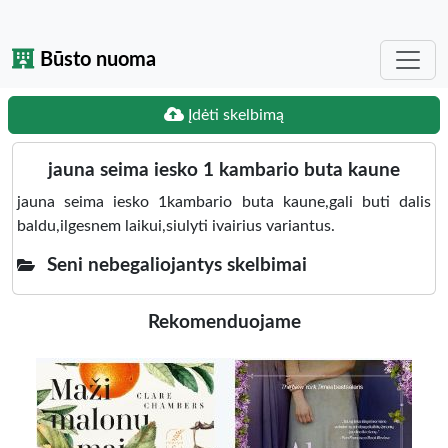
Būsto nuoma
Įdėti skelbimą
jauna seima iesko 1 kambario buta kaune
jauna seima iesko 1kambario buta kaune,gali buti dalis
baldu,ilgesnem laikui,siulyti ivairius variantus.
Seni nebegaliojantys skelbimai
Rekomenduojame