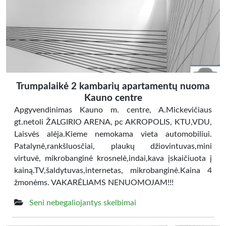
Trumpalaikė 2 kambarių apartamentų nuoma
Kauno centre
Apgyvendinimas Kauno m. centre, A.Mickevičiaus
gt.netoli ŽALGIRIO ARENA, pc AKROPOLIS, KTU,VDU,
Laisvės alėja.Kieme nemokama vieta automobiliui.
Patalynė,rankšluosčiai, plaukų džiovintuvas,mini
virtuvė, mikrobanginė krosnelė,indai,kava įskaičiuota į
kainą.TV,šaldytuvas,internetas, mikrobanginė.Kaina 4
žmonėms. VAKARĖLIAMS NENUOMOJAM!!!
Seni nebegaliojantys skelbimai