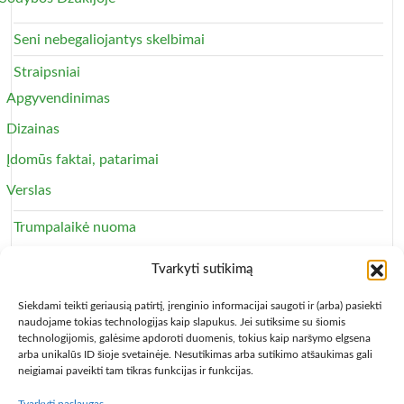
Seni nebegaliojantys skelbimai
Straipsniai
Apgyvendinimas
Dizainas
Įdomūs faktai, patarimai
Verslas
Trumpalaikė nuoma
Apartamentai
Tvarkyti sutikimą
Svečių namai
Siekdami teikti geriausią patirtį, įrenginio informacijai saugoti ir (arba) pasiekti
naudojame tokias technologijas kaip slapukus. Jei sutiksime su šiomis
technologijomis, galėsime apdoroti duomenis, tokius kaip naršymo elgsena
arba unikalūs ID šioje svetainėje. Nesutikimas arba sutikimo atšaukimas gali
neigiamai paveikti tam tikras funkcijas ir funkcijas.