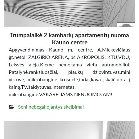
Trumpalaikė 2 kambarių apartamentų nuoma
Kauno centre
Apgyvendinimas Kauno m. centre, A.Mickevičiaus
gt.netoli ŽALGIRIO ARENA, pc AKROPOLIS, KTU,VDU,
Laisvės alėja.Kieme nemokama vieta automobiliui.
Patalynė,rankšluosčiai, plaukų džiovintuvas,mini
virtuvė, mikrobanginė krosnelė,indai,kava įskaičiuota į
kainą.TV,šaldytuvas,internetas,
mikrobanginė.VAKARĖLIAMS NENUOMOJAM!
Seni nebegaliojantys skelbimai