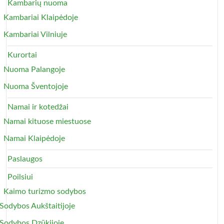
Kambarių nuoma
Kambariai Klaipėdoje
Kambariai Vilniuje
Kurortai
Nuoma Palangoje
Nuoma Šventojoje
Namai ir kotedžai
Namai kituose miestuose
Namai Klaipėdoje
Paslaugos
Poilsiui
Kaimo turizmo sodybos
Sodybos Aukštaitijoje
Sodybos Dzūkijoje