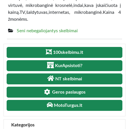
virtuvė, mikrobanginė krosnelė,indai,kava įskaičiuota į
kainą.TV,šaldytuvas,internetas, mikrobanginė.Kaina 4
žmonėms.
Seni nebegaliojantys skelbimai
100skelbimu.lt
KurApsistoti?
NT skelbimai
Geros paslaugos
MotoTurgus.lt
Kategorijos