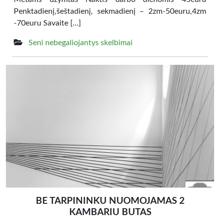
Penktadienį,šeštadienį, sekmadienį – 2zm-50euru,4zm
-70euru Savaite […]
Seni nebegaliojantys skelbimai
BE TARPININKU NUOMOJAMAS 2
KAMBARIU BUTAS