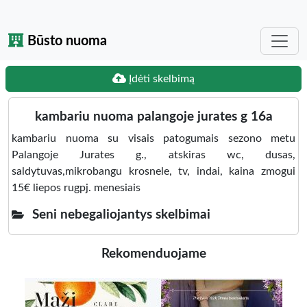
Būsto nuoma
Įdėti skelbimą
kambariu nuoma palangoje jurates g 16a
kambariu nuoma su visais patogumais sezono metu
Palangoje Jurates g., atskiras wc, dusas,
saldytuvas,mikrobangu krosnele, tv, indai, kaina zmogui
15€ liepos rugpj. menesiais
Seni nebegaliojantys skelbimai
Rekomenduojame