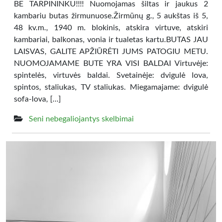
BE TARPININKU!!!! Nuomojamas šiltas ir jaukus 2
kambariu butas žirmunuose.Žirmūnų g., 5 aukštas iš 5,
48 kv.m., 1940 m. blokinis, atskira virtuve, atskiri
kambariai, balkonas, vonia ir tualetas kartu.BUTAS JAU
LAISVAS, GALITE APŽIŪRĖTI JUMS PATOGIU METU.
NUOMOJAMAME BUTE YRA VISI BALDAI Virtuvėje:
spintelės, virtuvės baldai. Svetainėje: dvigulė lova,
spintos, staliukas, TV staliukas. Miegamajame: dvigulė
sofa-lova, […]
Seni nebegaliojantys skelbimai