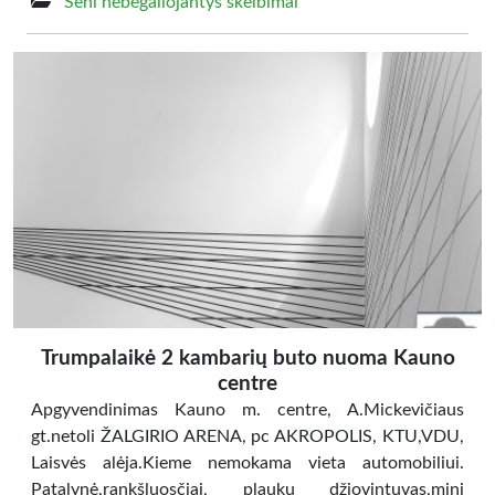
Seni nebegaliojantys skelbimai
Trumpalaikė 2 kambarių buto nuoma Kauno
centre
Apgyvendinimas Kauno m. centre, A.Mickevičiaus
gt.netoli ŽALGIRIO ARENA, pc AKROPOLIS, KTU,VDU,
Laisvės alėja.Kieme nemokama vieta automobiliui.
Patalynė,rankšluosčiai, plaukų džiovintuvas,mini