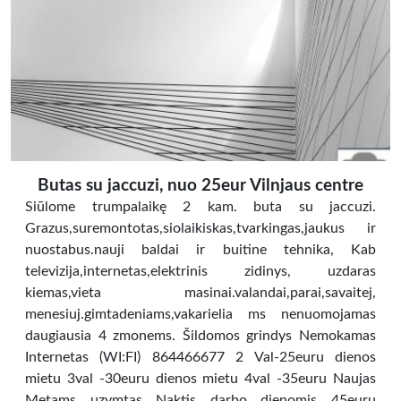
Butas su jaccuzi, nuo 25eur Vilnjaus centre
Siūlome trumpalaikę 2 kam. buta su jaccuzi.
Grazus,suremontotas,siolaikiskas,tvarkingas,jaukus ir
nuostabus.nauji baldai ir buitine tehnika, Kab
televizija,internetas,elektrinis zidinys, uzdaras
kiemas,vieta masinai.valandai,parai,savaitej,
menesiuj.gimtadeniams,vakarielia ms nenuomojamas
daugiausia 4 zmonems. Šildomos grindys Nemokamas
Internetas (WI:FI) 864466677 2 Val-25euru dienos
mietu 3val -30euru dienos mietu 4val -35euru Naujas
Metams uzymtas Naktis darbo dienomis 45euru