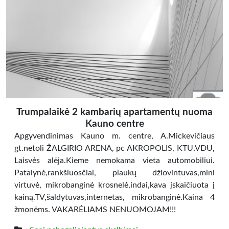
Trumpalaikė 2 kambarių apartamentų nuoma
Kauno centre
Apgyvendinimas Kauno m. centre, A.Mickevičiaus
gt.netoli ŽALGIRIO ARENA, pc AKROPOLIS, KTU,VDU,
Laisvės alėja.Kieme nemokama vieta automobiliui.
Patalynė,rankšluosčiai, plaukų džiovintuvas,mini
virtuvė, mikrobanginė krosnelė,indai,kava įskaičiuota į
kainą.TV,šaldytuvas,internetas, mikrobanginė.Kaina 4
žmonėms. VAKARĖLIAMS NENUOMOJAM!!!