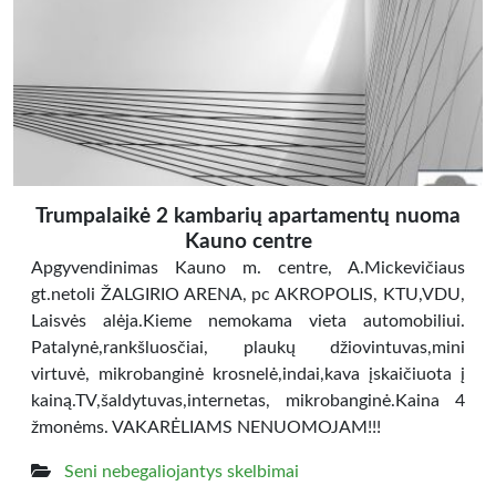
Trumpalaikė 2 kambarių apartamentų nuoma
Kauno centre
Apgyvendinimas Kauno m. centre, A.Mickevičiaus
gt.netoli ŽALGIRIO ARENA, pc AKROPOLIS, KTU,VDU,
Laisvės alėja.Kieme nemokama vieta automobiliui.
Patalynė,rankšluosčiai, plaukų džiovintuvas,mini
virtuvė, mikrobanginė krosnelė,indai,kava įskaičiuota į
kainą.TV,šaldytuvas,internetas, mikrobanginė.Kaina 4
žmonėms. VAKARĖLIAMS NENUOMOJAM!!!
Seni nebegaliojantys skelbimai