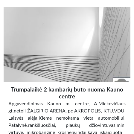
Trumpalaikė 2 kambarių buto nuoma Kauno
centre
Apgyvendinimas Kauno m. centre, A.Mickevičiaus
gt.netoli ŽALGIRIO ARENA, pc AKROPOLIS, KTU,VDU,
Laisvės alėja.Kieme nemokama vieta automobiliui.
Patalynė,rankšluosčiai, plaukų džiovintuvas,mini
virtuvė, mikrobanginė krosnelė,indai,kava įskaičiuota į