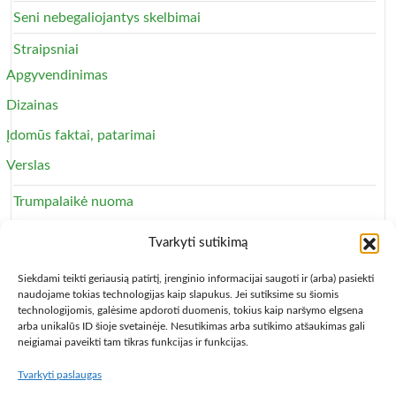
Seni nebegaliojantys skelbimai
Straipsniai
Apgyvendinimas
Dizainas
Įdomūs faktai, patarimai
Verslas
Trumpalaikė nuoma
Apartamentai
Tvarkyti sutikimą
Svečių namai
Siekdami teikti geriausią patirtį, įrenginio informacijai saugoti ir (arba) pasiekti
naudojame tokias technologijas kaip slapukus. Jei sutiksime su šiomis
technologijomis, galėsime apdoroti duomenis, tokius kaip naršymo elgsena
arba unikalūs ID šioje svetainėje. Nesutikimas arba sutikimo atšaukimas gali
neigiamai paveikti tam tikras funkcijas ir funkcijas.
Tvarkyti paslaugas
Copyright © 2013 – 2026
Būsto nuoma
- Butų, kambarių,