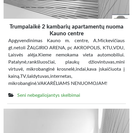
Trumpalaikė 2 kambarių apartamentų nuoma
Kauno centre
Apgyvendinimas Kauno m. centre, A.Mickevičiaus
gt.netoli ŽALGIRIO ARENA, pc AKROPOLIS, KTU,VDU,
Laisvės alėja.Kieme nemokama vieta automobiliui.
Patalynė,rankšluosčiai, plaukų džiovintuvas,mini
virtuvė, mikrobanginė krosnelė,indai,kava įskaičiuota į
kainą.TV,šaldytuvas,internetas,
mikrobanginė.VAKARĖLIAMS NENUOMOJAM!
Seni nebegaliojantys skelbimai