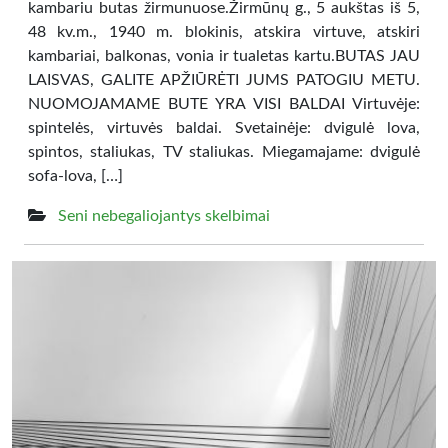
kambariu butas žirmunuose.Žirmūnų g., 5 aukštas iš 5,
48 kv.m., 1940 m. blokinis, atskira virtuve, atskiri
kambariai, balkonas, vonia ir tualetas kartu.BUTAS JAU
LAISVAS, GALITE APŽIŪRĖTI JUMS PATOGIU METU.
NUOMOJAMAME BUTE YRA VISI BALDAI Virtuvėje:
spintelės, virtuvės baldai. Svetainėje: dvigulė lova,
spintos, staliukas, TV staliukas. Miegamajame: dvigulė
sofa-lova, […]
Seni nebegaliojantys skelbimai