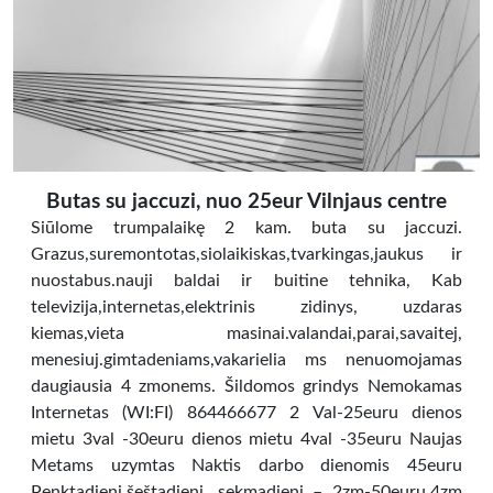
Butas su jaccuzi, nuo 25eur Vilnjaus centre
Siūlome trumpalaikę 2 kam. buta su jaccuzi.
Grazus,suremontotas,siolaikiskas,tvarkingas,jaukus ir
nuostabus.nauji baldai ir buitine tehnika, Kab
televizija,internetas,elektrinis zidinys, uzdaras
kiemas,vieta masinai.valandai,parai,savaitej,
menesiuj.gimtadeniams,vakarielia ms nenuomojamas
daugiausia 4 zmonems. Šildomos grindys Nemokamas
Internetas (WI:FI) 864466677 2 Val-25euru dienos
mietu 3val -30euru dienos mietu 4val -35euru Naujas
Metams uzymtas Naktis darbo dienomis 45euru
Penktadienį,šeštadienį, sekmadienį – 2zm-50euru,4zm